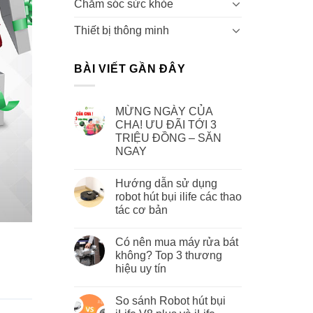
Chăm sóc sức khỏe
Thiết bị thông minh
BÀI VIẾT GẦN ĐÂY
MỪNG NGÀY CỦA
KINH NGHIỆM VỀ 
Hướng dẫn sử dụng robot hú
CHA! ƯU ĐÃI TỚI 3
TRIỆU ĐỒNG – SĂN
NGAY
Robot hút bụi đã trở thành một giả
Hướng dẫn sử dụng
CONTIN
robot hút bụi ilife các thao
tác cơ bản
Có nên mua máy rửa bát
không? Top 3 thương
hiệu uy tín
So sánh Robot hút bụi