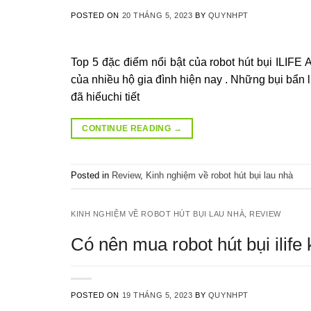
POSTED ON
20 THÁNG 5, 2023
BY
QUYNHPT
Top 5 đặc điểm nổi bật của robot hút bụi ILIFE
của nhiều hộ gia đình hiện nay . Những bụi bẩn li
đã hiểuchi tiết
CONTINUE READING
→
Posted in
Review
,
Kinh nghiệm về robot hút bụi lau nhà
KINH NGHIỆM VỀ ROBOT HÚT BỤI LAU NHÀ
,
REVIEW
Có nên mua robot hút bụi ilife
POSTED ON
19 THÁNG 5, 2023
BY
QUYNHPT