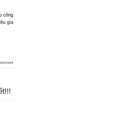
ào công
iều gia
comment
t!!!