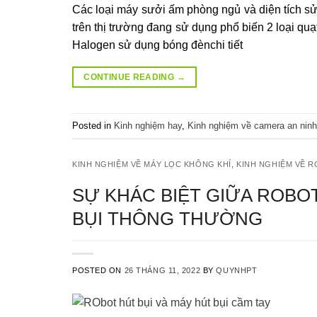
Các loại máy sưởi ấm phòng ngủ và diện tích sử
trên thị trường đang sử dụng phổ biến 2 loại q
Halogen sử dụng bóng đènchi tiết
CONTINUE READING
→
Posted in
Kinh nghiệm hay
,
Kinh nghiệm về camera an ninh
KINH NGHIỆM VỀ MÁY LỌC KHÔNG KHÍ
,
KINH NGHIỆM VỀ R
SỰ KHÁC BIỆT GIỮA ROBO
BỤI THÔNG THƯỜNG
POSTED ON
26 THÁNG 11, 2022
BY
QUYNHPT