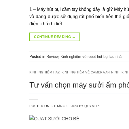
1 – Máy hút bụi cầm tay không dây là gì? Máy h
và đang được sử dụng rất phổ biến trên thế giớ
điện, chứchi tiết
CONTINUE READING
→
Posted in
Review
,
Kinh nghiệm về robot hút bụi lau nhà
KINH NGHIỆM HAY
,
KINH NGHIỆM VỀ CAMERA AN NINH
,
KIN
Tư vấn chọn máy sưởi ấm phòn
POSTED ON
6 THÁNG 5, 2023
BY
QUYNHPT