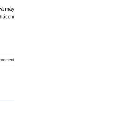
 và máy
khácchi
comment