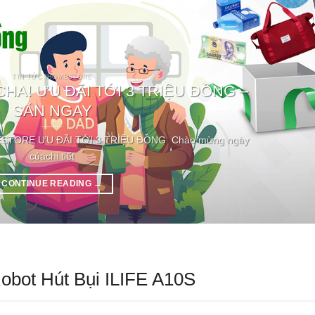
TIN TỨC IHOMESTORE
A! ƯU ĐÃI TỚI 3 TRIỆU ĐỒNG –
SĂN NGAY
STORE ƯU ĐÃI TỚI 3 TRIỆU ĐỒNG Chào mừng ngày
củachi tiết
CONTINUE READING
→
obot Hút Bụi ILIFE A10S