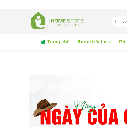
Skip
to
content
Tìm
kiếm:
Trang chủ
Robot hút bụi
Phụ