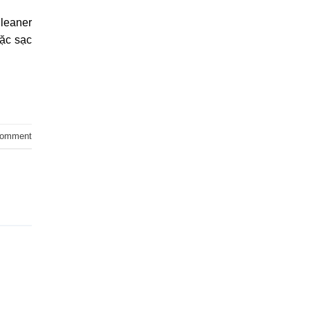
Cleaner
oặc sạc
comment