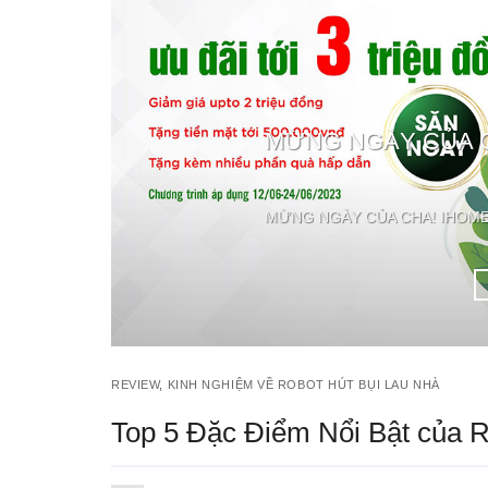
MỪNG NGÀY CỦA CH
MỪNG NGÀY CỦA CHA! IHOME
REVIEW
,
KINH NGHIỆM VỀ ROBOT HÚT BỤI LAU NHÀ
Top 5 Đặc Điểm Nổi Bật của R