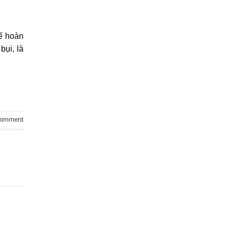
hế hoàn
bụi, là
comment