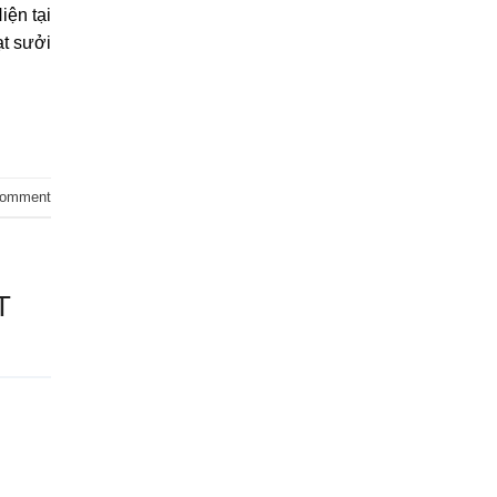
iện tại
ạt sưởi
comment
T