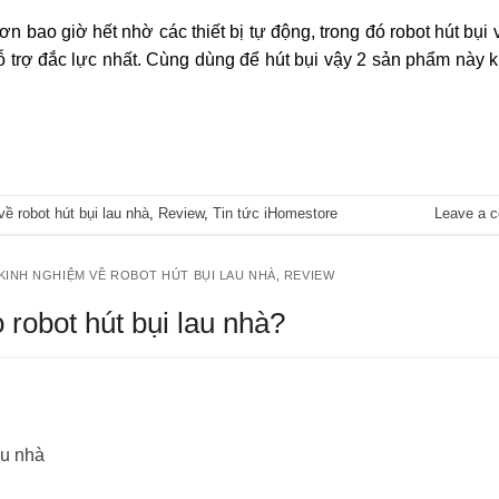
n bao giờ hết nhờ các thiết bị tự động, trong đó robot hút bụi
ỗ trợ đắc lực nhất. Cùng dùng để hút bụi vậy 2 sản phẩm này 
ề robot hút bụi lau nhà
,
Review
,
Tin tức iHomestore
Leave a 
KINH NGHIỆM VỀ ROBOT HÚT BỤI LAU NHÀ
,
REVIEW
robot hút bụi lau nhà?