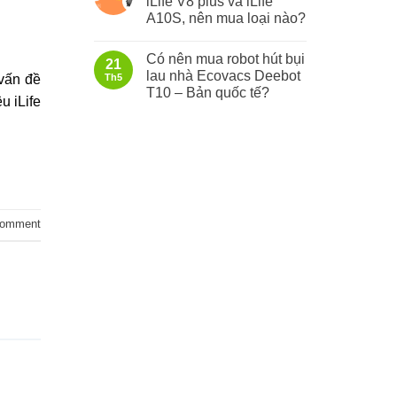
iLife V8 plus và iLife
A10S, nên mua loại nào?
Có nên mua robot hút bụi
21
lau nhà Ecovacs Deebot
 vấn đề
Th5
T10 – Bản quốc tế?
u iLife
comment