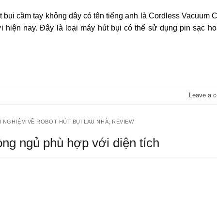
út bụi cầm tay không dây có tên tiếng anh là Cordless Vacuum 
i hiện nay. Đây là loại máy hút bụi có thể sử dụng pin sạc h
Leave a 
H NGHIỆM VỀ ROBOT HÚT BỤI LAU NHÀ
,
REVIEW
g ngủ phù hợp với diện tích