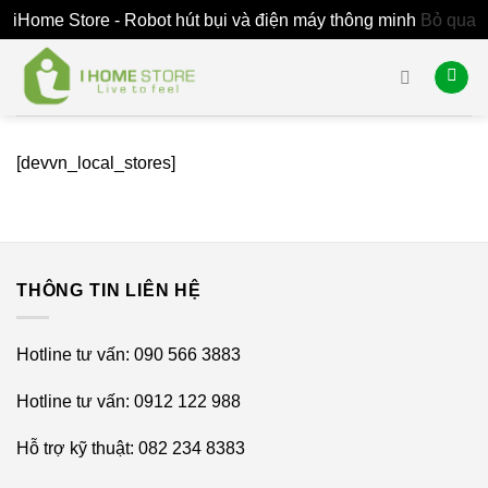
iHome Store - Robot hút bụi và điện máy thông minh
Bỏ qua
Skip
to
content
[devvn_local_stores]
THÔNG TIN LIÊN HỆ
Hotline tư vấn: 090 566 3883
Hotline tư vấn: 0912 122 988
Hỗ trợ kỹ thuật: 082 234 8383