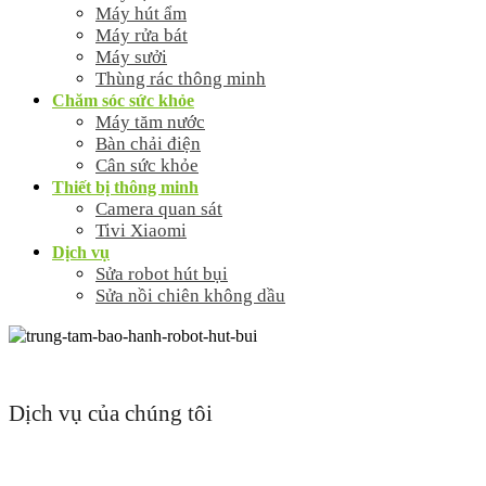
Máy hút ẩm
Máy rửa bát
Máy sưởi
Thùng rác thông minh
Chăm sóc sức khỏe
Máy tăm nước
Bàn chải điện
Cân sức khỏe
Thiết bị thông minh
Camera quan sát
Tivi Xiaomi
Dịch vụ
Sửa robot hút bụi
Sửa nồi chiên không dầu
Dịch vụ của chúng tôi