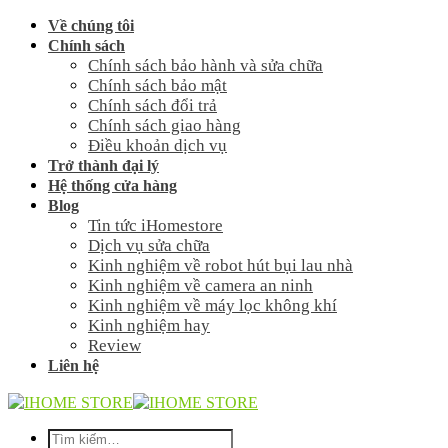
Skip
Về chúng tôi
to
Chính sách
content
Chính sách bảo hành và sửa chữa
Chính sách bảo mật
Chính sách đổi trả
Chính sách giao hàng
Điều khoản dịch vụ
Trở thành đại lý
Hệ thống cửa hàng
Blog
Tin tức iHomestore
Dịch vụ sửa chữa
Kinh nghiệm về robot hút bụi lau nhà
Kinh nghiệm về camera an ninh
Kinh nghiệm về máy lọc không khí
Kinh nghiệm hay
Review
Liên hệ
Tìm