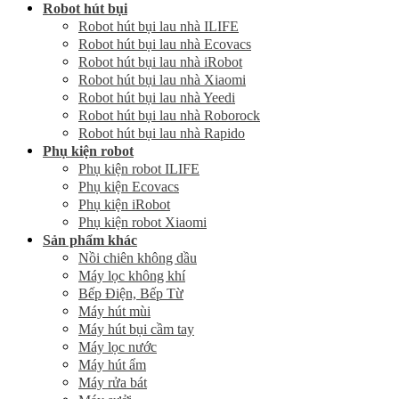
Robot hút bụi
Robot hút bụi lau nhà ILIFE
Robot hút bụi lau nhà Ecovacs
Robot hút bụi lau nhà iRobot
Robot hút bụi lau nhà Xiaomi
Robot hút bụi lau nhà Yeedi
Robot hút bụi lau nhà Roborock
Robot hút bụi lau nhà Rapido
Phụ kiện robot
Phụ kiện robot ILIFE
Phụ kiện Ecovacs
Phụ kiện iRobot
Phụ kiện robot Xiaomi
Sản phẩm khác
Nồi chiên không dầu
Máy lọc không khí
Bếp Điện, Bếp Từ
Máy hút mùi
Máy hút bụi cầm tay
Máy lọc nước
Máy hút ẩm
Máy rửa bát