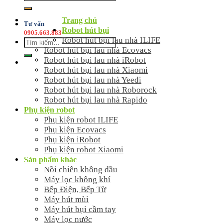
kiếm:
Trang chủ
Tư vấn
Robot hút bụi
0905.663.883
Robot hút bụi lau nhà ILIFE
Tìm
Robot hút bụi lau nhà Ecovacs
kiếm:
Robot hút bụi lau nhà iRobot
Robot hút bụi lau nhà Xiaomi
Robot hút bụi lau nhà Yeedi
Robot hút bụi lau nhà Roborock
Robot hút bụi lau nhà Rapido
Phụ kiện robot
Phụ kiện robot ILIFE
Phụ kiện Ecovacs
Phụ kiện iRobot
Phụ kiện robot Xiaomi
Sản phẩm khác
Nồi chiên không dầu
Máy lọc không khí
Bếp Điện, Bếp Từ
Máy hút mùi
Máy hút bụi cầm tay
Máy lọc nước