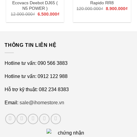
Ecovacs Deebot DJ65 (
Rapido RR8
Giá
Giá
N5 POWER )
120.000.000
₫
8.900.000
₫
gốc
hiện
Giá
Giá
12.000.000
₫
6.500.000
₫
là:
tại
gốc
hiện
120.000.000₫.
là:
là:
tại
8.90
12.000.000₫.
là:
6.500.000₫.
THÔNG TIN LIÊN HỆ
Hotline tư vấn: 090 566 3883
Hotline tư vấn: 0912 122 988
Hỗ trợ kỹ thuật: 082 234 8383
Email:
sale@ihomestore.vn