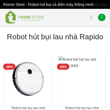
iHome Store - Robot hút bụi và điện máy thông minh
Bỏ qua
Skip
to
content
Robot hút bụi lau nhà Rapido
-46%
-93%
Robot hút bụi lau nhà
Robot hút bụi lau nhà