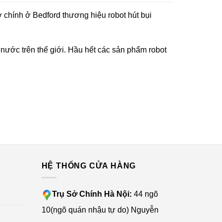
 chính ở Bedford thương hiệu robot hút bụi
 nước trên thế giới. Hầu hết các sản phẩm robot
G
HỆ THỐNG CỬA HÀNG
 hút bụi đến từ thương hiệu này đều có màu chủ
 nhà. Robot có thể đặt ở bất cứ vị trí nào trong
Trụ Sở Chính Hà Nội:
44 ngõ
10(ngõ quán nhậu tự do) Nguyễn