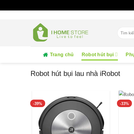
Skip
to
content
Tìm
kiếm:
Trang chủ
Robot hút bụi
Phụ
Robot hút bụi lau nhà iRobot
-39%
-33%