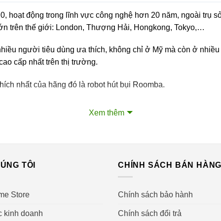
, hoạt động trong lĩnh vực công nghệ hơn 20 năm, ngoài trụ sở
 lớn trên thế giới: London, Thượng Hải, Hongkong, Tokyo,…
nhiều người tiêu dùng ưa thích, không chỉ ở Mỹ mà còn ở nhiều
ao cấp nhất trên thị trường.
hích nhất của hãng đó là robot hút bụi Roomba.
Xem thêm
robot
ÚNG TÔI
CHÍNH SÁCH BÁN HÀN
điểm cộng của robot hút bụi Irobot. Hầu hết các sản phẩm robot
ét sang trọng và dễ dàng bài trí cùng những vật dụng khác trong
me Store
Chính sách bảo hành
c kinh doanh
Chính sách đổi trả