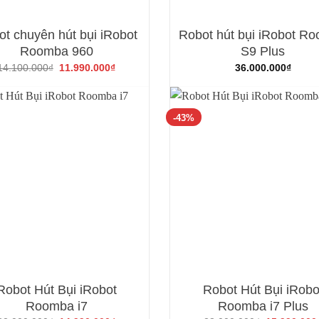
t chuyên hút bụi iRobot
Robot hút bụi iRobot R
Roomba 960
S9 Plus
Giá
Giá
14.100.000
₫
11.990.000
₫
36.000.000
₫
gốc
hiện
là:
tại
14.100.000₫.
là:
11.990.000₫.
-43%
Robot Hút Bụi iRobot
Robot Hút Bụi iRobo
Roomba i7
Roomba i7 Plus