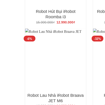
Robot Hút Bụi iRobot
Robo
Roomba i3
Giá
Giá
15.000.000
₫
12.990.000
₫
gốc
hiện
là:
tại
15.000.000₫.
là:
12.990.000₫.
-6%
-32%
Robot Lau Nhà iRobot Braava
JET M6