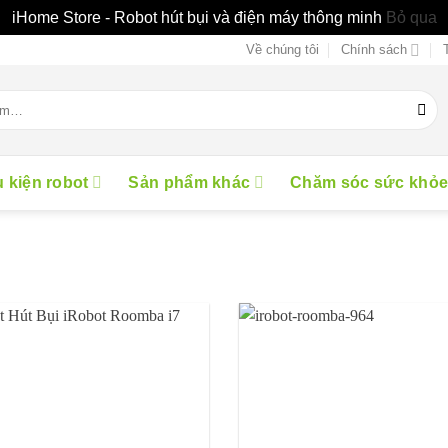
iHome Store - Robot hút bụi và điện máy thông minh
Bỏ qua
Về chúng tôi
Chính sách
 kiện robot
Sản phẩm khác
Chăm sóc sức khỏ