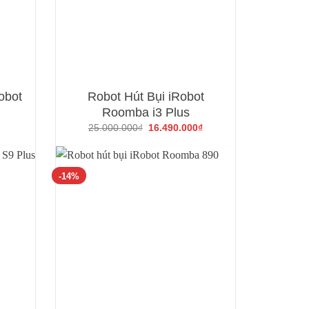
robot
Robot Hút Bụi iRobot
Roomba i3 Plus
Giá
Giá
25.000.000
₫
16.490.000
₫
gốc
hiện
là:
tại
25.000.000₫.
là:
16.490.000₫.
-14%