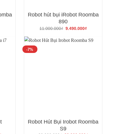
oomba
Robot hút bụi iRobot Roomba
890
Giá
Giá
11.000.000
₫
9.490.000
₫
gốc
hiện
là:
tại
11.000.000₫.
là:
9.490.000₫.
-7%
t
Robot Hút Bụi Irobot Roomba
S9