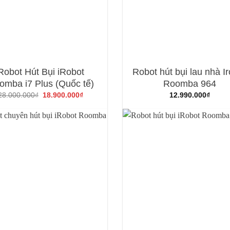
Robot Hút Bụi iRobot
Robot hút bụi lau nhà I
omba i7 Plus (Quốc tế)
Roomba 964
Giá
Giá
28.000.000
₫
18.900.000
₫
12.990.000
₫
gốc
hiện
là:
tại
28.000.000₫.
là:
18.900.000₫.