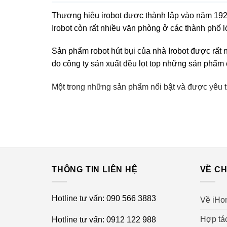
Thương hiệu irobot được thành lập vào năm 1920
Irobot còn rất nhiều văn phòng ở các thành phố
Sản phẩm robot hút bụi của nhà Irobot được rất 
do công ty sản xuất đều lọt top những sản phẩm c
Một trong những sản phẩm nổi bật và được yêu t
Ưu điểm của robot hút bụi I
Thiết kế sang trọng, tinh tế
THÔNG TIN LIÊN HỆ
VỀ CH
Thiết kế sang trọng, tinh tế là một trong những 
đạo là những màu trung tính càng làm tăng thêm n
nhà mà vẫn đảm bảo nét thẩm mỹ.
Hotline tư vấn: 090 566 3883
Về iHo
Hợp tá
Hotline tư vấn: 0912 122 988