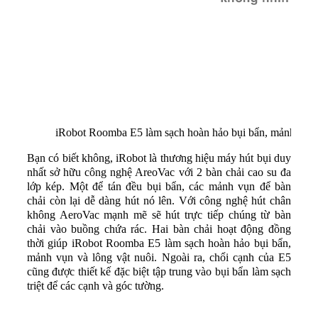
iRobot Roomba E5 làm sạch hoàn hảo bụi bẩn, mảnh vụn v
Bạn có biết không, iRobot là thương hiệu máy hút bụi duy
nhất sở hữu công nghệ AreoVac với 2 bàn chải cao su đa
lớp kép. Một để tán đều bụi bẩn, các mảnh vụn để bàn
chải còn lại dễ dàng hút nó lên. Với công nghệ hút chân
không AeroVac mạnh mẽ sẽ hút trực tiếp chúng từ bàn
chải vào buồng chứa rác. Hai bàn chải hoạt động đồng
thời giúp iRobot Roomba E5 làm sạch hoàn hảo bụi bẩn,
mảnh vụn và lông vật nuôi. Ngoài ra, chổi cạnh của E5
cũng được thiết kế đặc biệt tập trung vào bụi bẩn làm sạch
triệt để các cạnh và góc tường.