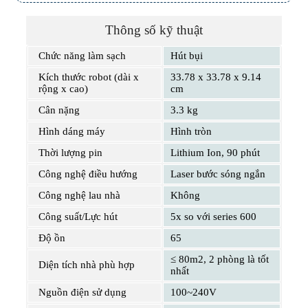
173 Nguyễn Thái Bình, Phường 4, Quận Tân Bình, Hồ Chí
Minh
Thông số kỹ thuật
Chức năng làm sạch
Hút bụi
Kích thước robot (dài x
33.78 x 33.78 x 9.14
601 Hoàng Liên, TP Lào Cai
rộng x cao)
cm
Cân nặng
3.3 kg
Hình dáng máy
Hình tròn
Thời lượng pin
Lithium Ion, 90 phút
Công nghệ điều hướng
Laser bước sóng ngắn
Công nghệ lau nhà
Không
Công suất/Lực hút
5x so với series 600
Độ ồn
65
≤ 80m2, 2 phòng là tốt
Diện tích nhà phù hợp
nhất
Nguồn điện sử dụng
100~240V