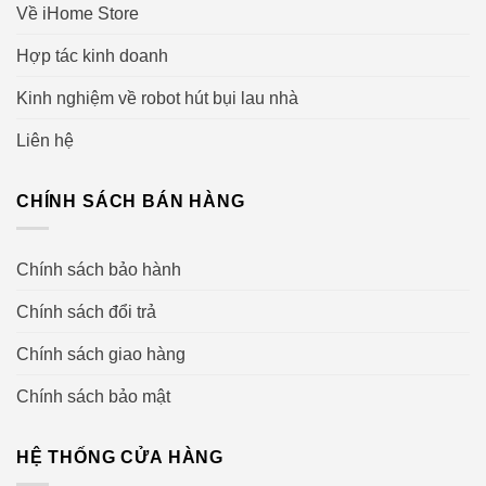
Về iHome Store
3. Công nghệ liên kết Imprint
Hợp tác kinh doanh
Bản đồ thông minh Imprint™
cho phép robot xác định
Kinh nghiệm về robot hút bụi lau nhà
cách thức dọn dẹp nhanh nhất cho từng phòng để dọn
Liên hệ
dẹp. Các cảm biến tiên tiến liên tục quét xung quanh với
tốc độ 25 lần mỗi giây để phát hiện và tránh chướng ngại
vật trong quá trình làm sạch.
CHÍNH SÁCH BÁN HÀNG
4. Bàn chải cao su đa bề mặt kép
Chính sách bảo hành
Chính sách đổi trả
Chính sách giao hàng
Chính sách bảo mật
HỆ THỐNG CỬA HÀNG