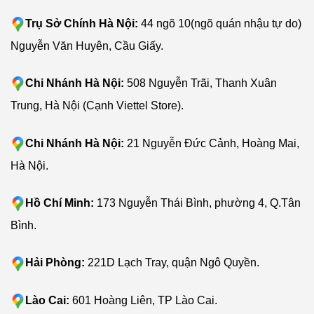
Trụ Sở Chính Hà Nội:
44 ngõ 10(ngõ quán nhậu tự do)
Nguyễn Văn Huyên, Cầu Giấy.
Chi Nhánh Hà Nội:
508 Nguyễn Trãi, Thanh Xuân
Trung, Hà Nội (Cạnh Viettel Store).
Chi Nhánh Hà Nội:
21 Nguyễn Đức Cảnh, Hoàng Mai,
iRobot Roomba S9 bàn chải được cải tiến rộng hơn 30%
Hà Nội.
Hồ Chí Minh:
173 Nguyễn Thái Bình, phường 4, Q.Tân
Trong phiên bản iRobot Roomba S9 bàn chải được cải
tiến rộng hơn 30% so với những robot thông minh cùng
Bình.
thương hiệu iRobot. Bàn chải cao su có thể làm sạch trên
nhiều bề mặt thảm và sàn cứng. Hút được mọi thứ bụi
Hải Phòng:
221D Lạch Tray, quận Ngô Quyền.
bẩn kích thước nhỏ, đến các mảnh vụn lớn.
Lào Cai:
601 Hoàng Liên, TP Lào Cai.
5. Lực hút lớn lên đến 40X