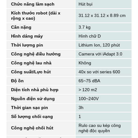
Chức năng làm sạch
Hút bụi
Kích thước robot (dài x
31.12 x 31.12 x 8.89 cm
rộng x cao)
Cân nặng
3.7 kg
Hình dáng máy
Hình chữ D
Thời lượng pin
Lithium Ion, 120 phút
Công nghệ điều hướng
Camera với iAdapt 3.0
Công nghệ lau nhà
Không
Công suất/Lực hút
40x so với series 600
Độ ồn
65~75 dBA
Diện tích nhà phù hợp
> 120 m2
Nguồn điện sử dụng
100~240V
Thời gian sạc pin
3h
Số lượng chổi cạng
1
Rulo cao su kép công
Công nghệ chổi hút
nghệ độc quyền