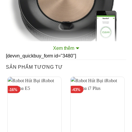
Xem thêm
[devvn_quickbuy_form id="3480"]
SẢN PHẨM TƯƠNG TỰ
Roomba S9 thiết kế Maximized-Edge với hình chữ D.
Đến với phiên bản S9, người dùng đã không còn thấy
-16%
-43%
phiên bản hình tròn truyền thống nữa. iRobot cuối cùng
cũng chịu đầu tư cho robot hút bụi lau nhà iRobot
Roomba S9 thiết kế Maximized-Edge với hình chữ D.
Giống thiết kế của những mẫu robot hút bụi Neato hiện
nay. Với hình dạng độc đáo này iRobot Roomba S9 có