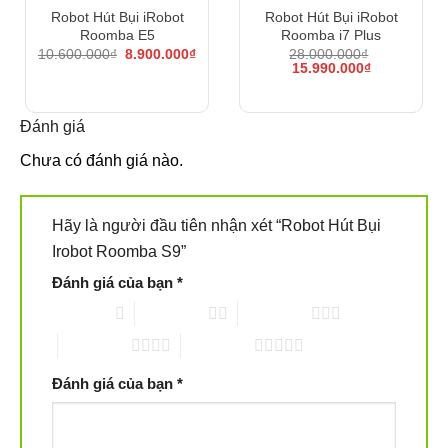
Robot Hút Bụi iRobot
Robot Hút Bụi iRobot
thể tiến gần hơn đến những bức tường và làm sạch
Roomba E5
Roomba i7 Plus
chúng một cách nhanh chóng.
Giá
Giá
10.600.000
₫
8.900.000
₫
28.000.000
₫
gốc
hiện
Giá
Giá
15.990.000
₫
là:
tại
gốc
hiện
10.600.000₫.
là:
là:
tại
2. Công nghệ PerfectEdge và điều hướng SLAM
8.900.000₫.
28.000.000₫.
là:
15.990.000₫
Đánh giá
Chưa có đánh giá nào.
Hãy là người đầu tiên nhận xét “Robot Hút Bụi
Irobot Roomba S9”
Đánh giá của bạn
*
1 trên 5 sao
2 trên 5 sao
3 trên 5 sao
4 trên 5 sao
5 trên 5 sao
Đánh giá của bạn
*