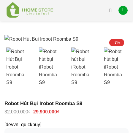
Skip
to
content
-7%
Robot Hút Bụi Irobot Roomba S9
Giá
Giá
32.000.000
₫
29.900.000
₫
gốc
hiện
là:
tại
[devvn_quickbuy]
32.000.000₫.
là:
29.900.000₫.