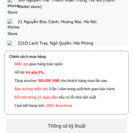
Viettel store).
21 Nguyễn Đức Cảnh, Hoàng Mai, Hà Nội.
221D Lạch Tray, Ngô Quyền, Hải Phòng
Chính sách mua hàng
Miễn phí
giao hàng toàn quốc.
173 Nguyễn Thái Bình, Phường 4, Quận Tân Bình, Hồ
Chí Minh
Hỗ trợ
trả góp 0%.
Tặng voucher
300.000 VNĐ
cho khách hàng mua lần sau.
601 Hoàng Liên, TP Lào Cai
Bảo dưỡng miễn phí
3 lần / năm trong suốt thời gian bảo hành.
Đổi mới trong 15 ngày đầu
nếu có lỗi nhà sản xuất.
Cam kết hàng mới
100% Brandnew
.
Thông số kỹ thuật