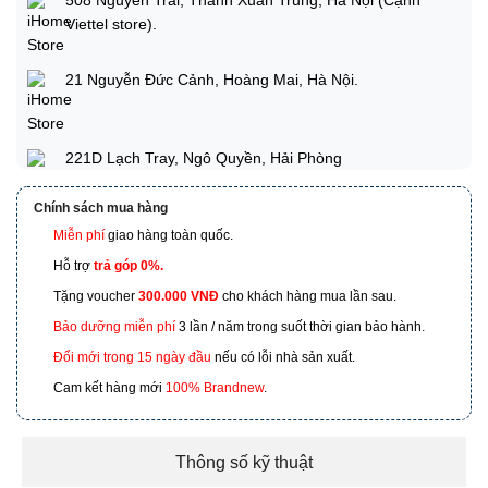
Viettel store).
21 Nguyễn Đức Cảnh, Hoàng Mai, Hà Nội.
221D Lạch Tray, Ngô Quyền, Hải Phòng
Chính sách mua hàng
Miễn phí
giao hàng toàn quốc.
173 Nguyễn Thái Bình, Phường 4, Quận Tân Bình, Hồ
Chí Minh
Hỗ trợ
trả góp 0%.
Tặng voucher
300.000 VNĐ
cho khách hàng mua lần sau.
601 Hoàng Liên, TP Lào Cai
Bảo dưỡng miễn phí
3 lần / năm trong suốt thời gian bảo hành.
Đổi mới trong 15 ngày đầu
nếu có lỗi nhà sản xuất.
Cam kết hàng mới
100% Brandnew
.
Thông số kỹ thuật