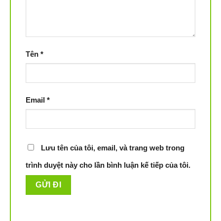
bẩn có thể lẩn trốn
Tên
*
Email
*
Lưu tên của tôi, email, và trang web trong
trình duyệt này cho lần bình luận kế tiếp của tôi.
iRobot Roomba i3 plus sẽ đưa bạn trải nghiệm các tính năng
mới nhất