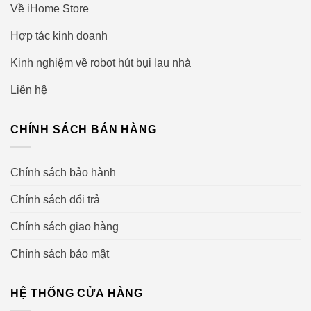
Về iHome Store
Hay thậm chí là các gợi ý làm sạch trong mùa dị ứng,
mùa rụng lông của thú cưng – điều mà bạn chưa từng
Hợp tác kinh doanh
nghĩ đến.
Kinh nghiệm về robot hút bụi lau nhà
Liên hệ
CHÍNH SÁCH BÁN HÀNG
Chính sách bảo hành
Chính sách đổi trả
Chính sách giao hàng
Chính sách bảo mật
HỆ THỐNG CỬA HÀNG