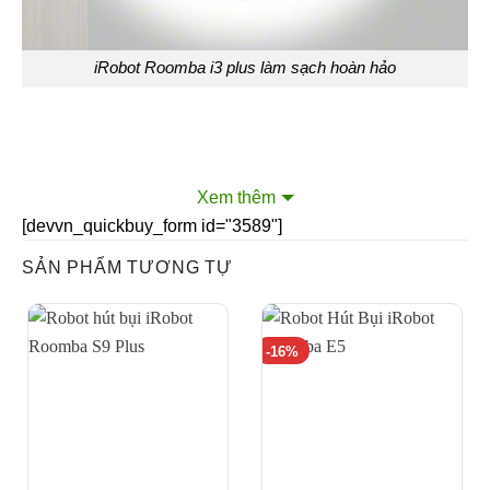
iRobot Roomba i3 plus làm sạch hoàn hảo
2. Cảm biến sàn độc đáo
Xem thêm
[devvn_quickbuy_form id="3589"]
SẢN PHẨM TƯƠNG TỰ
-16%