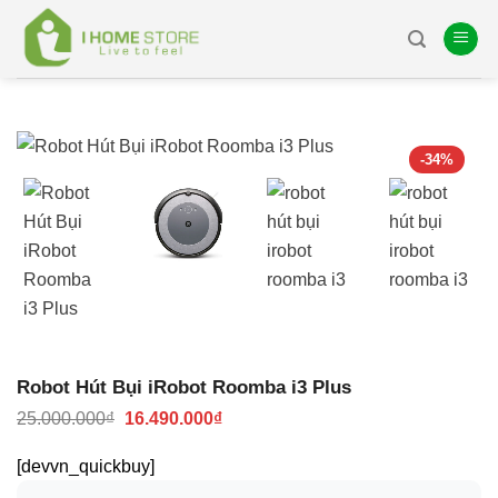
Skip
to
content
-34%
Robot Hút Bụi iRobot Roomba i3 Plus
Giá
Giá
25.000.000
₫
16.490.000
₫
gốc
hiện
là:
tại
[devvn_quickbuy]
25.000.000₫.
là:
16.490.000₫.