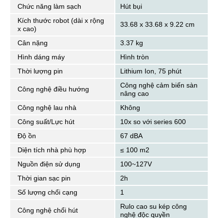
Chức năng làm sạch
Hút bụi
Kích thước robot (dài x rộng
33.68 x 33.68 x 9.22 cm
x cao)
Cân nặng
3.37 kg
Hình dáng máy
Hình tròn
Thời lượng pin
Lithium Ion, 75 phút
Công nghệ cảm biến sàn
Công nghệ điều hướng
nâng cao
Công nghệ lau nhà
Không
Công suất/Lực hút
10x so với series 600
Độ ồn
67 dBA
Diện tích nhà phù hợp
≤ 100 m2
Nguồn điện sử dụng
100~127V
Thời gian sạc pin
2h
Số lượng chổi cạng
1
Rulo cao su kép công
Công nghệ chổi hút
nghệ độc quyền