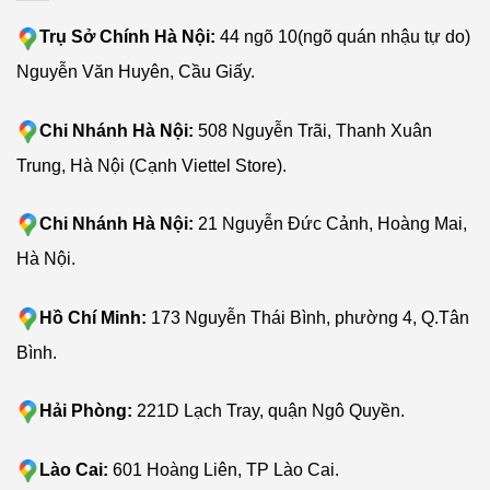
Trụ Sở Chính Hà Nội:
44 ngõ 10(ngõ quán nhậu tự do)
Robot Roomba i3 plus sẽ có những chế độ phù hợp với gia
Nguyễn Văn Huyên, Cầu Giấy.
đình bạn
Chi Nhánh Hà Nội:
508 Nguyễn Trãi, Thanh Xuân
Trung, Hà Nội (Cạnh Viettel Store).
5. Bàn chải cao su đa bề mặt kép độc đáo
Chi Nhánh Hà Nội:
21 Nguyễn Đức Cảnh, Hoàng Mai,
Giống như Roomba i7,
iRobot Roomba i3 plus
sở hữu
Hà Nội.
bàn chải kép với hiệu suất làm sạch vô cùng lớn. Bàn
chải ma sát trực tiếp với sàn để hút tất cả bụi bẩn, tóc
Hồ Chí Minh:
173 Nguyễn Thái Bình, phường 4, Q.Tân
rụng, lông thú cưng mà không bị rối, hay mắc vào cuộn
chổi.
Bình.
Đặc biệt, robot còn được trang bị bộ lọc hiệu quả cao bẫy
Hải Phòng:
221D Lạch Tray, quận Ngô Quyền.
đến 99% chất gây dị ứng cho chó mèo.
Lào Cai:
601 Hoàng Liên, TP Lào Cai.