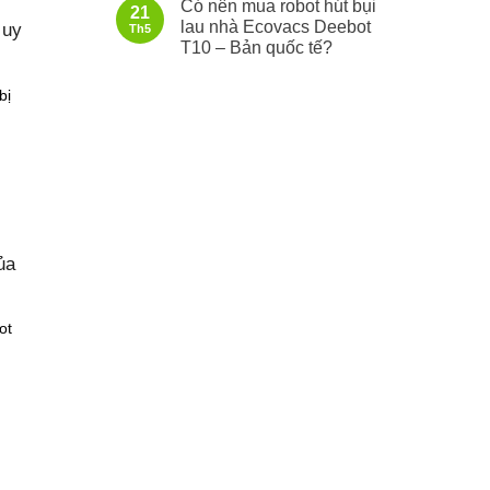
Có nên mua robot hút bụi
21
lau nhà Ecovacs Deebot
 uy
Th5
T10 – Bản quốc tế?
bị
ủa
ot