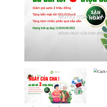
MỪNG NGÀY CỦA CH
MỪNG NGÀY CỦA CHA! IHOME