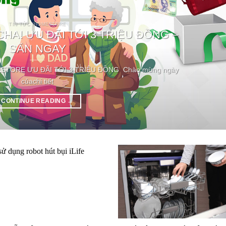
TIN TỨC IHOMESTORE
A! ƯU ĐÃI TỚI 3 TRIỆU ĐỒNG –
SĂN NGAY
STORE ƯU ĐÃI TỚI 3 TRIỆU ĐỒNG Chào mừng ngày
củachi tiết
CONTINUE READING
→