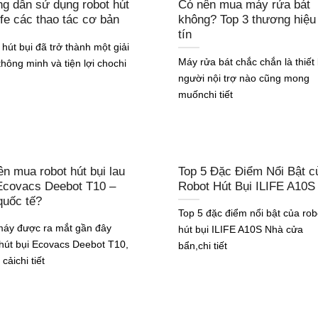
g dẫn sử dụng robot hút
Có nên mua máy rửa bát
life các thao tác cơ bản
không? Top 3 thương hiệu
tín
hút bụi đã trở thành một giải
Máy rửa bát chắc chắn là thiết 
hông minh và tiện lợi chochi
người nội trợ nào cũng mong
muốnchi tiết
n mua robot hút bụi lau
Top 5 Đặc Điểm Nổi Bật c
Ecovacs Deebot T10 –
Robot Hút Bụi ILIFE A10S
quốc tế?
Top 5 đặc điểm nổi bật của rob
áy được ra mắt gần đây
hút bụi ILIFE A10S Nhà cửa
 hút bụi Ecovacs Deebot T10,
bẩn,chi tiết
 cảichi tiết