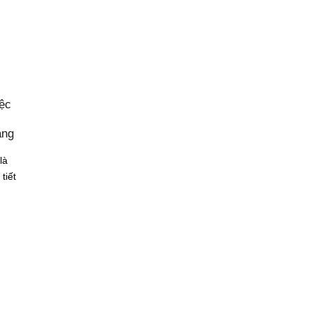
iệc
àng
là
tiết