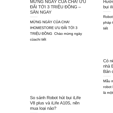
MỪNG NGÀY CỦA CHA! ƯU
Hướn
ĐÃI TỚI 3 TRIỆU ĐỒNG –
bụi i
SĂN NGAY
Robot 
MỪNG NGÀY CỦA CHA!
pháp t
IHOMESTORE ƯU ĐÃI TỚI 3
tiết
TRIỆU ĐỒNG Chào mừng ngày
củachi tiết
Có nê
nhà 
Bản 
Mẫu m
robot
là một
So sánh Robot hút bụi iLife
V8 plus và iLife A10S, nên
mua loại nào?