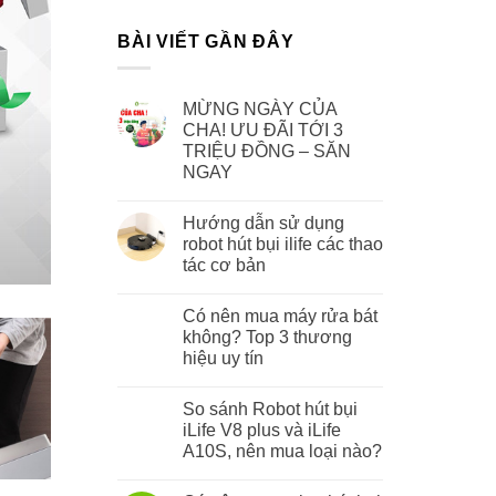
BÀI VIẾT GẦN ĐÂY
MỪNG NGÀY CỦA
KINH NGHIỆM VỀ 
Hướng dẫn sử dụng robot hú
CHA! ƯU ĐÃI TỚI 3
TRIỆU ĐỒNG – SĂN
NGAY
Robot hút bụi đã trở thành một giả
Hướng dẫn sử dụng
CONTIN
robot hút bụi ilife các thao
tác cơ bản
Có nên mua máy rửa bát
không? Top 3 thương
hiệu uy tín
So sánh Robot hút bụi
iLife V8 plus và iLife
A10S, nên mua loại nào?