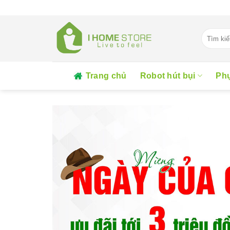
Skip
to
content
Tìm
kiếm:
Trang chủ
Robot hút bụi
Phụ