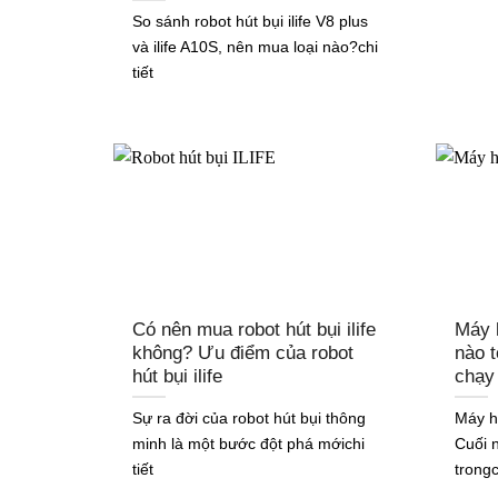
So sánh robot hút bụi ilife V8 plus
và ilife A10S, nên mua loại nào?chi
tiết
Có nên mua robot hút bụi ilife
Máy 
không? Ưu điểm của robot
nào 
hút bụi ilife
chạy
Sự ra đời của robot hút bụi thông
Máy h
minh là một bước đột phá mớichi
Cuối 
tiết
trongc