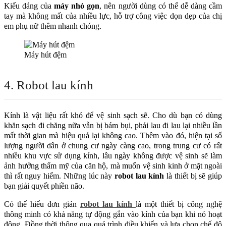
Kiểu dáng của
máy nhỏ gọn
, nên người dùng có thể dễ dàng cầm
tay mà không mất của nhiều lực, hỗ trợ công việc dọn dẹp của chị
em phụ nữ thêm nhanh chóng.
Máy hút đệm
4. Robot lau kính
Kính là vật liệu rất khó để vệ sinh sạch sẽ. Cho dù bạn có dùng
khăn sạch đi chăng nữa vẫn bị bám bụi, phải lau đi lau lại nhiều lần
mất thời gian mà hiệu quả lại không cao. Thêm vào đó, hiện tại số
lượng người dân ở chung cư ngày càng cao, trong trung cư có rất
nhiều khu vực sử dụng kính, lâu ngày không được vệ sinh sẽ làm
ảnh hưởng thẩm mỹ của căn hộ, mà muốn vệ sinh kinh ở mặt ngoài
thì rất nguy hiểm. Những lúc này
robot lau kính
là thiết bị sẽ giúp
bạn giải quyết phiền não.
Có thể hiểu đơn giản
robot lau kính
là một thiết bị công nghệ
thông minh có khả năng tự động gắn vào kính của bạn khi nó hoạt
động. Đồng thời thông qua quá trình điều khiển và lựa chọn chế độ