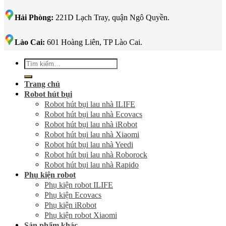
Hải Phòng:
221D Lạch Tray, quận Ngô Quyền.
Lào Cai:
601 Hoàng Liên, TP Lào Cai.
Tìm
kiếm:
Trang chủ
Robot hút bụi
Robot hút bụi lau nhà ILIFE
Robot hút bụi lau nhà Ecovacs
Robot hút bụi lau nhà iRobot
Robot hút bụi lau nhà Xiaomi
Robot hút bụi lau nhà Yeedi
Robot hút bụi lau nhà Roborock
Robot hút bụi lau nhà Rapido
Phụ kiện robot
Phụ kiện robot ILIFE
Phụ kiện Ecovacs
Phụ kiện iRobot
Phụ kiện robot Xiaomi
Sản phẩm khác