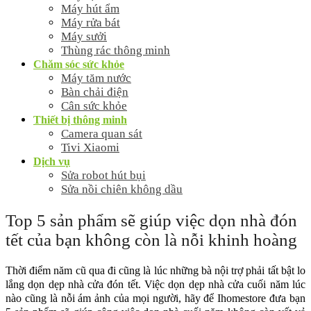
Máy hút ẩm
Máy rửa bát
Máy sưởi
Thùng rác thông minh
Chăm sóc sức khỏe
Máy tăm nước
Bàn chải điện
Cân sức khỏe
Thiết bị thông minh
Camera quan sát
Tivi Xiaomi
Dịch vụ
Sửa robot hút bụi
Sửa nồi chiên không dầu
Top 5 sản phẩm sẽ giúp việc dọn nhà đón
tết của bạn không còn là nỗi khinh hoàng
Thời điểm năm cũ qua đi cũng là lúc những bà nội trợ phải tất bật lo
lắng dọn dẹp nhà cửa đón tết. Việc dọn dẹp nhà cửa cuối năm lúc
nào cũng là nỗi ám ảnh của mọi người, hãy để Ihomestore đưa bạn