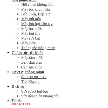
Nồi chiên không dầu
Máy lọc không khí
Bếp Điện, Bếp Từ
Máy hút mùi
Máy hút bụi cầm tay
Máy lọc nước
Máy hút ẩm
Máy rửa bát
Máy sưởi
Thùng rác thông minh
Chăm sóc sức khỏe
Máy tăm nước
Bàn chải điện
Cân sức khỏe
Thiết bị thông minh
Camera quan sát
Tivi Xiaomi
Dịch vụ
Sửa robot hút bụi
Sửa nồi chiên không dầu
Tư vấn
0905.663.883