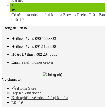
loại nào?
21
Th5
Có nên mua robot hút bụi lau nhà Ecovacs Deebot T10 – Bản
quốc tế?
Thông tin liên hệ
Hotline tư vấn: 090 566 3883
Hotline tư vấn: 0912 122 988
Hỗ trợ kỹ thuật: 082 234 8383
Email:
sale@ihomestore.vn
Về chúng tôi
Về iHome Store
Hợp tác kinh doanh
Kinh nghiệm về robot hút bụi lau nhà
Liên hệ