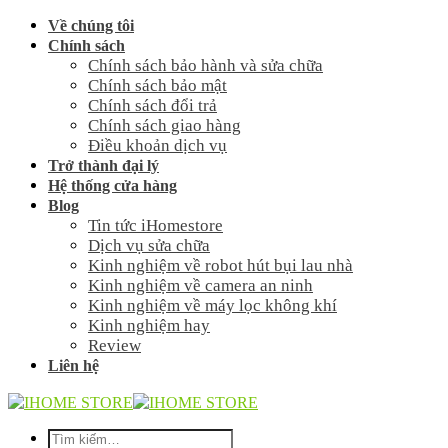
Skip
Về chúng tôi
to
Chính sách
content
Chính sách bảo hành và sửa chữa
Chính sách bảo mật
Chính sách đổi trả
Chính sách giao hàng
Điều khoản dịch vụ
Trở thành đại lý
Hệ thống cửa hàng
Blog
Tin tức iHomestore
Dịch vụ sửa chữa
Kinh nghiệm về robot hút bụi lau nhà
Kinh nghiệm về camera an ninh
Kinh nghiệm về máy lọc không khí
Kinh nghiệm hay
Review
Liên hệ
Tìm