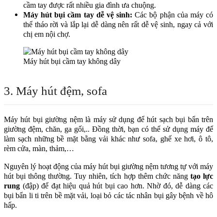
cầm tay được rất nhiều gia đình ưa chuộng.
Máy hút bụi cầm tay dễ vệ sinh:
Các bộ phận của máy có
thể tháo rời và lắp lại dễ dàng nên rất dễ vệ sinh, ngay cả với
chị em nội chợ.
Máy hút bụi cầm tay không dây
3. Máy hút đệm, sofa
Máy hút bụi giường nệm là máy sử dụng để hút sạch bụi bẩn trên
giường đệm, chăn, ga gối,.. Đồng thời, bạn có thể sử dụng máy để
làm sạch những bề mặt bằng vải khác như sofa, ghế xe hơi, ô tô,
rèm cửa, màn, thảm,…
Nguyên lý hoạt động của máy hút bụi giường nệm tương tự với máy
hút bụi thông thường. Tuy nhiên, tích hợp thêm chức năng
tạo lực
rung
(đập) để đạt hiệu quả hút bụi cao hơn. Nhờ đó, dễ dàng các
bụi bẩn li ti trên bề mặt vải, loại bỏ các tác nhân bụi gây bệnh về hô
hấp.