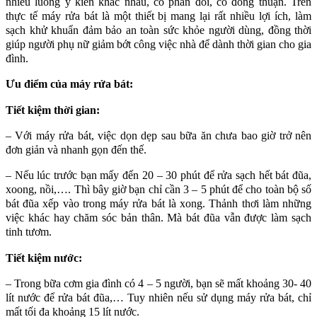
nhiều luồng ý kiến khác nhau, có phản đối, có đồng thuận. Trên
thực tế máy rửa bát là một thiết bị mang lại rất nhiều lợi ích, làm
sạch khử khuẩn đảm bảo an toàn sức khỏe người dùng, đồng thời
giúp người phụ nữ giảm bớt công việc nhà để dành thời gian cho gia
đình.
Ưu điểm của máy rửa bát:
Tiết kiệm thời gian:
– Với máy rửa bát, việc dọn dẹp sau bữa ăn chưa bao giờ trở nên
đơn giản và nhanh gọn đến thế.
– Nếu lúc trước bạn mấy đến 20 – 30 phút để rửa sạch hết bát đũa,
xoong, nồi,…. Thì bây giờ bạn chỉ cần 3 – 5 phút để cho toàn bộ số
bát đũa xếp vào trong máy rửa bát là xong. Thảnh thơi làm những
việc khác hay chăm sóc bản thân. Mà bát đũa vẫn được làm sạch
tinh tươm.
Tiết kiệm nước:
– Trong bữa cơm gia đình có 4 – 5 người, bạn sẽ mất khoảng 30- 40
lít nước để rửa bát đũa,… Tuy nhiên nếu sử dụng máy rửa bát, chỉ
mất tối đa khoảng 15 lít nước.