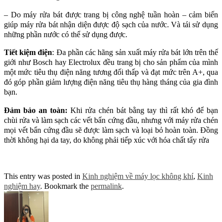
– Do máy rửa bát được trang bị công nghệ tuần hoàn – cảm biến
giúp máy rửa bát nhận diện được độ sạch của nước. Và tái sử dụng
những phần nước có thể sử dụng được.
Tiết kiệm điện
: Đa phần các hãng sản xuất máy rửa bát lớn trên thế
giới như Bosch hay Electrolux đều trang bị cho sản phẩm của mình
một mức tiêu thụ điện năng tương đối thấp và đạt mức trên A+, qua
đó góp phần giảm lượng điện năng tiêu thụ hàng tháng của gia đình
bạn.
Đảm bảo an toàn:
Khi rửa chén bát bằng tay thì rất khó để bạn
chùi rửa và làm sạch các vết bẩn cứng đầu, nhưng với máy rửa chén
mọi vết bẩn cứng đầu sẽ được làm sạch và loại bỏ hoàn toàn. Đồng
thời không hại da tay, do không phải tiếp xúc với hóa chất tẩy rửa
This entry was posted in
Kinh nghiệm về máy lọc không khí
,
Kinh
nghiệm hay
. Bookmark the
permalink
.