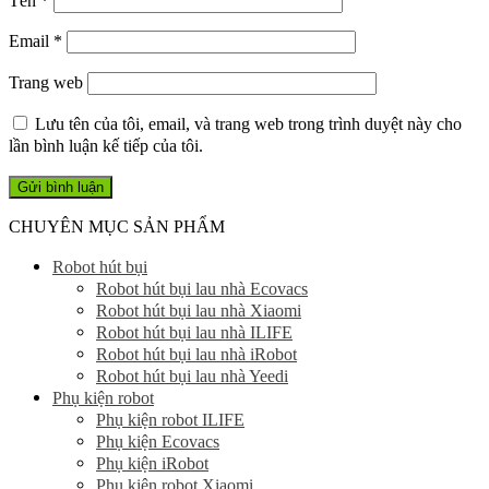
Tên
*
Email
*
Trang web
Lưu tên của tôi, email, và trang web trong trình duyệt này cho
lần bình luận kế tiếp của tôi.
CHUYÊN MỤC SẢN PHẨM
Robot hút bụi
Robot hút bụi lau nhà Ecovacs
Robot hút bụi lau nhà Xiaomi
Robot hút bụi lau nhà ILIFE
Robot hút bụi lau nhà iRobot
Robot hút bụi lau nhà Yeedi
Phụ kiện robot
Phụ kiện robot ILIFE
Phụ kiện Ecovacs
Phụ kiện iRobot
Phụ kiện robot Xiaomi