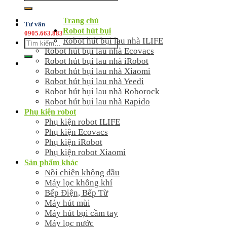
kiếm:
Trang chủ
Tư vấn
Robot hút bụi
0905.663.883
Robot hút bụi lau nhà ILIFE
Tìm
Robot hút bụi lau nhà Ecovacs
kiếm:
Robot hút bụi lau nhà iRobot
Robot hút bụi lau nhà Xiaomi
Robot hút bụi lau nhà Yeedi
Robot hút bụi lau nhà Roborock
Robot hút bụi lau nhà Rapido
Phụ kiện robot
Phụ kiện robot ILIFE
Phụ kiện Ecovacs
Phụ kiện iRobot
Phụ kiện robot Xiaomi
Sản phẩm khác
Nồi chiên không dầu
Máy lọc không khí
Bếp Điện, Bếp Từ
Máy hút mùi
Máy hút bụi cầm tay
Máy lọc nước