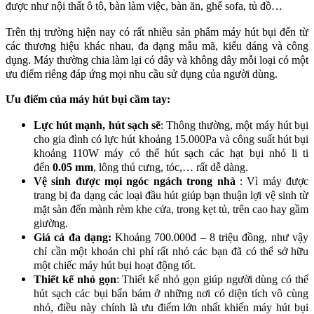
được như nội thất ô tô, bàn làm việc, bàn ăn, ghế sofa, tủ đồ…
Trên thị trường hiện nay có rất nhiều sản phẩm máy hút bụi đến từ
các thương hiệu khác nhau, đa dạng mẫu mã, kiểu dáng và công
dụng. Máy thường chia làm lại có dây và không dây mỗi loại có một
ưu điểm riêng đáp ứng mọi nhu cầu sử dụng của người dùng.
Ưu điểm của máy hút bụi cầm tay:
Lực hút mạnh, hút sạch sẽ
: Thông thường, một máy hút bụi
cho gia đình có lực hút khoảng 15.000Pa và công suất hút bụi
khoảng 110W máy có thể hút sạch các hạt bụi nhỏ li ti
đến
0.05 mm
, lông thú cưng, tóc,… rất dễ dàng.
Vệ sinh được mọi ngóc ngách trong nhà
: Vì máy được
trang bị đa dạng các loại đầu hút giúp bạn thuận lợi vệ sinh từ
mặt sàn đến mành rèm khe cửa, trong kẹt tủ, trên cao hay gầm
giường.
Giá cả đa dạng:
Khoảng 700.000đ – 8 triệu đồng, như vậy
chỉ cần một khoản chi phí rất nhỏ các bạn đã có thể sở hữu
một chiếc máy hút bụi hoạt động tốt.
Thiết kế nhỏ gọn
: Thiết kế nhỏ gọn giúp người dùng có thể
hút sạch các bụi bẩn bám ở những nơi có diện tích vô cùng
nhỏ, điều này chính là ưu điểm lớn nhất khiến máy hút bụi