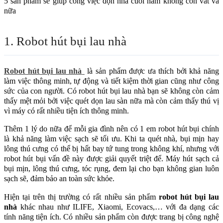
5 sản phẩm sẽ giúp công việc dọn nhà cuối năm không còn vất vả
nữa
1. Robot hút bụi lau nhà
Robot hút bụi lau nhà
là sản phẩm được ưa thích bởi khả năng
làm việc thông minh, tự động và tiết kiệm thời gian cũng như công
sức của con người. Có robot hút bụi lau nhà bạn sẽ không còn cảm
thấy mệt mỏi bởi việc quét dọn lau sàn nữa mà còn cảm thấy thú vị
vì máy có rất nhiều tiện ích thông minh.
Thêm 1 lý do nữa để mỗi gia đình nên có 1 em robot hút bụi chính
là khả năng làm việc sạch sẽ tối ưu. Khi ta quét nhà, bụi mịn hay
lông thú cưng có thể bị hất bay tứ tung trong không khí, nhưng với
robot hút bụi vấn đề này được giải quyết triệt để. Máy hút sạch cả
bụi mịn, lông thú cưng, tóc rụng, đem lại cho bạn không gian luôn
sạch sẽ, đảm bảo an toàn sức khỏe.
Hiện tại trên thị trường có rất nhiều sản phẩm
robot hút bụi lau
nhà
khác nhau như ILIFE, Xiaomi, Ecovacs,… với đa dạng các
tính năng tiện ích. Có nhiều sản phẩm còn được trang bị công nghệ