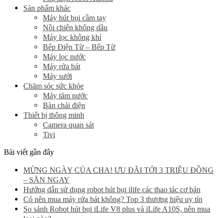
Sản phẩm khác
Máy hút bụi cầm tay
Nồi chiên không dầu
Máy lọc không khí
Bếp Điện Từ – Bếp Từ
Máy lọc nước
Máy rửa bát
Máy sưởi
Chăm sóc sức khỏe
Máy tăm nước
Bàn chải điện
Thiết bị thông minh
Camera quan sát
Tivi
Bài viết gần đây
MỪNG NGÀY CỦA CHA! ƯU ĐÃI TỚI 3 TRIỆU ĐỒNG
– SĂN NGAY
Hướng dẫn sử dụng robot hút bụi ilife các thao tác cơ bản
Có nên mua máy rửa bát không? Top 3 thương hiệu uy tín
So sánh Robot hút bụi iLife V8 plus và iLife A10S, nên mua