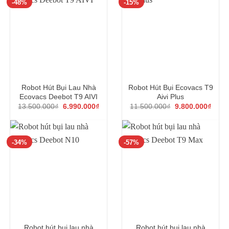
-48%
-15%
Robot Hút Bụi Lau Nhà
Robot Hút Bụi Ecovacs T9
Ecovacs Deebot T9 AIVI
Aivi Plus
Giá
Giá
Giá
Giá
13.500.000
₫
6.990.000
₫
11.500.000
₫
9.800.000
₫
gốc
hiện
gốc
hiện
là:
tại
là:
tại
13.500.000₫.
là:
11.500.000₫.
là:
6.990.000₫.
9.800
-34%
-57%
Robot hút bụi lau nhà
Robot hút bụi lau nhà