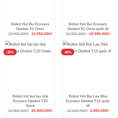
Robot Hút Bụi Ecovacs
Robot Hút Bụi Ecovacs
Deebot X1 Omni
Deebot X1 Omni quốc tế
Giá
Giá
Giá
Giá
19.900.000
₫
12.950.000
₫
31.900.000
₫
18.990.000
₫
gốc
hiện
gốc
hiện
là:
tại
là:
tại
19.900.000₫.
là:
31.900.000₫.
là:
12.950.000₫.
18.9
-30%
-46%
Robot hút bụi lau nhà
Robot Hút Bụi Lau Nhà
Ecovacs Deebot T20
Ecovacs Deebot T10 quốc
Omni
tế
Giá
Giá
Giá
Giá
29.900.000
₫
20.900.000
₫
18.500.000
₫
9.950.000
₫
gốc
hiện
gốc
hiện
là:
tại
là:
tại