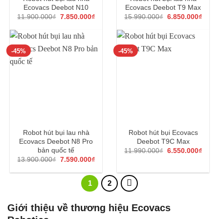
Ecovacs Deebot N10
Ecovacs Deebot T9 Max
Giá
Giá
Giá
Giá
11.900.000
₫
7.850.000
₫
15.990.000
₫
6.850.000
₫
gốc
hiện
gốc
hiện
là:
tại
là:
tại
11.900.000₫.
là:
15.990.000₫.
là:
7.850.000₫.
6.850
-45%
-45%
Robot hút bụi lau nhà
Robot hút bụi Ecovacs
Ecovacs Deebot N8 Pro
Deebot T9C Max
Giá
Giá
bản quốc tế
11.990.000
₫
6.550.000
₫
gốc
hiện
Giá
Giá
13.900.000
₫
7.590.000
₫
là:
tại
gốc
hiện
11.990.000₫.
là:
là:
tại
6.550
13.900.000₫.
là:
1
2
7.590.000₫.
Giới thiệu về thương hiệu Ecovacs