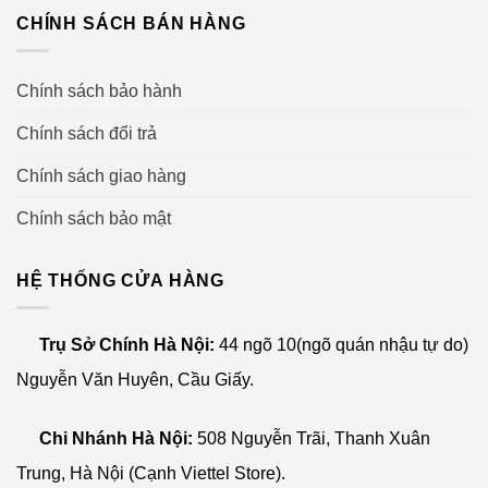
– WINBOT – Robot lau kính
CHÍNH SÁCH BÁN HÀNG
– ATMOBOT – Robot hút lọc không khí;
Chính sách bảo hành
– BENEBOT – Robot hỗ trợ mua sắm.
Chính sách đổi trả
Chính sách giao hàng
Các tính năng nổi bật của Ecovacs Deebot
Chính sách bảo mật
Công nghệ lau rung OZMO
Công nghệ lau rung OZMO cho phép robot lau hút đồng
HỆ THỐNG CỬA HÀNG
thời giúp tiết kiệm thời gian làm sạch.
Trụ Sở Chính Hà Nội:
44 ngõ 10(ngõ quán nhậu tự do)
Nhờ kỹ thuật tuyệt vời, dòng nước được kiểm soát chính
xác để sàn của bạn sẽ được làm ẩm đúng cách và làm
Nguyễn Văn Huyên, Cầu Giấy.
sạch triệt để.
Chi Nhánh Hà Nội:
508 Nguyễn Trãi, Thanh Xuân
Trung, Hà Nội (Cạnh Viettel Store).