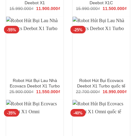
Deebot X1
Deebot X1C
Giá
Giá
Giá
Giá
15.990.000
₫
11.900.000
₫
15.990.000
₫
11.500.000
₫
gốc
hiện
gốc
hiện
là:
tại
là:
tại
15.990.000₫.
là:
15.990.000₫.
là:
11.900.000₫.
11.5
-55%
-25%
Robot Hút Bụi Lau Nhà
Robot Hút Bụi Ecovacs
Ecovacs Deebot X1 Turbo
Deebot X1 Turbo quốc tế
Giá
Giá
Giá
Giá
25.900.000
₫
11.550.000
₫
22.700.000
₫
16.990.000
₫
gốc
hiện
gốc
hiện
là:
tại
là:
tại
25.900.000₫.
là:
22.700.000₫.
là:
11.550.000₫.
16.9
-35%
-40%