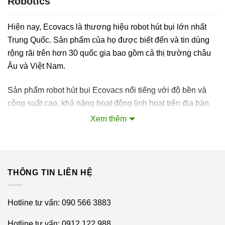
Robotics
Hiện nay, Ecovacs là thương hiệu robot hút bụi lớn nhất
Trung Quốc. Sản phẩm của họ được biết đến và tin dùng
rộng rãi trên hơn 30 quốc gia bao gồm cả thị trường châu
Âu và Việt Nam.
Sản phẩm robot hút bụi Ecovacs nổi tiếng với độ bền và
công suất cao, khả năng hoạt động linh hoạt trên địa bàn
rộng, chủng loại và giá thành đa dạng, phù hợp với mọi đối
Xem thêm
tượng gia đình.
THÔNG TIN LIÊN HỆ
Nổi bật nhất và là giá trị cốt lõi mang tính chiến lược của
hãng chính là dòng sản phẩm Robot hút bụi lau nhà thông
Hotline tư vấn: 090 566 3883
minh. So với những thương hiệu Robot hút bụi lau nhà
thông minh khác,
ECOVACS
tuy ra đời sau nhưng lại có
Hotline tư vấn: 0912 122 988