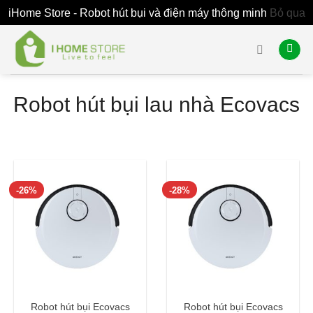
iHome Store - Robot hút bụi và điện máy thông minh
Bỏ qua
Skip
to
content
Robot hút bụi lau nhà Ecovacs
-26%
-28%
Robot hút bụi Ecovacs
Robot hút bụi Ecovacs