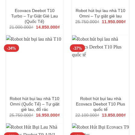
Ecovacs Deebot T10
Robot hút bụi lau nhà T10
Turbo – Tự Giặt Giẻ Lau
Omni – Tự giặt giẻ lau
Giá
Giá
(Quốc Tế)
25.750.000
₫
11.950.000
₫
gốc
hiện
Giá
Giá
21.000.000
₫
14.850.000
₫
là:
tại
gốc
hiện
25.750.000₫.
là:
là:
tại
11.9
21.000.000₫.
là:
14.850.000₫.
-34%
-37%
Robot hút bụi lau nhà T10
Robot hút bụi lau nhà
Omni (Quốc Tế) – Tự giặt
Ecovacs Deebot T10 Plus
giẻ lau, đổ rác
quốc tế
Giá
Giá
Giá
Giá
25.750.000
₫
16.950.000
₫
22.100.000
₫
13.850.000
₫
gốc
hiện
gốc
hiện
là:
tại
là:
tại
25.750.000₫.
là:
22.100.000₫.
là:
16.950.000₫.
13.8