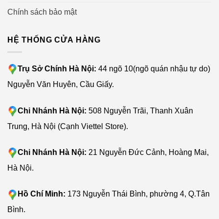
Chính sách bảo mật
Công nghệ AIVI thông minh
HỆ THỐNG CỬA HÀNG
Robot hút bụi lau nhà Ecovacs Deebot T10 Plus được
Trụ Sở Chính Hà Nội:
44 ngõ 10(ngõ quán nhậu tự do)
trang bị hệ thống Camera AIVI AI thế hệ thứ 3 tiên tiến
Nguyễn Văn Huyên, Cầu Giấy.
nhất của Ecovacs. Hệ thống này cho phép robot có thể
nhận dạng được vật cản trên đường đi đồng thời thực
Chi Nhánh Hà Nội:
508 Nguyễn Trãi, Thanh Xuân
hiện né tránh vật cản đó. Hệ thống camera này còn giúp
cho robot điều hướng di chuyển tốt hơn, hạn chế va
Trung, Hà Nội (Cạnh Viettel Store).
chạm phải vật cản trong nhà, tiết kiệm thời gian làm việc
đáng kể.
Chi Nhánh Hà Nội:
21 Nguyễn Đức Cảnh, Hoàng Mai,
Hà Nội.
Robot hút bụi Ecovacs Deebot T10 nâng
cấp
TrueMapping 2.0
Hồ Chí Minh:
173 Nguyễn Thái Bình, phường 4, Q.Tân
Xây dựng bản đồ 3D cùng thời gian thực nhờ công nghệ
Bình.
laser + tof đo chiều sâu không gian. Giúp cho việc quản lý