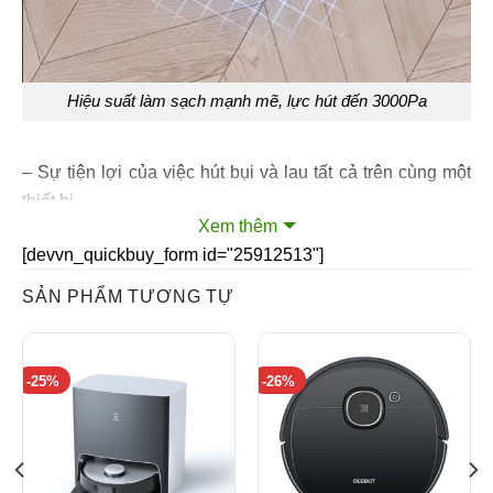
Hiệu suất làm sạch mạnh mẽ, lực hút đến 3000Pa
– Sự tiện lợi của việc hút bụi và lau tất cả trên cùng một
thiết bị.
Xem thêm
– Hút bụi – Với công suất hút 3000Pa, Robot sẽ loại bỏ
[devvn_quickbuy_form id="25912513"]
bụi và mảnh vụn một cách hiệu quả – tất cả đều có sự hỗ
SẢN PHẨM TƯƠNG TỰ
trợ của chổi hai bên và chổi chính. Và nó tự động tăng
sức mạnh khi chuyển từ sàn cứng sang thảm để làm
sạch sâu hơn.
-25%
-26%
Hệ thống lau sàn xoay OZMO ™ Turbo 3.0