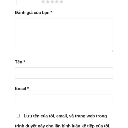
5 trên 5 sao
Độc đáo quay tối đa 180 lần mỗi phút giúp làm sạch hiệu
Đánh giá của bạn
*
quả và hiệu quả hơn trong việc chà rửa các vết bẩn và
vết bẩn cứng trên sàn.
Tự động trở lại Trạm sạc để giặt giẻ lau
Tên
*
Email
*
Lưu tên của tôi, email, và trang web trong
trình duyệt này cho lần bình luận kế tiếp của tôi.