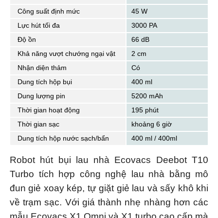
Công suất định mức
45 W
Lực hút tối đa
3000 PA
Độ ồn
66 dB
Khả năng vượt chướng ngại vật
2 cm
Nhận diện thảm
Có
Dung tích hộp bụi
400 ml
Dung lượng pin
5200 mAh
Thời gian hoạt động
195 phút
Thời gian sạc
khoảng 6 giờ
Dung tích hộp nước sạch/bẩn
400 ml / 400ml
Robot hút bụi lau nhà Ecovacs Deebot T10
Turbo tích hợp công nghệ lau nhà bằng mô
đun giẻ xoay kép, tự giặt giẻ lau và sấy khô khi
về trạm sạc. Với giá thành nhẹ nhàng hơn các
mẫu Ecovacs X1 Omni và X1 turbo cao cấp mà