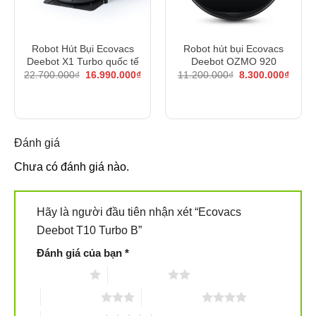
Robot Hút Bụi Ecovacs
Robot hút bụi Ecovacs
Deebot X1 Turbo quốc tế
Deebot OZMO 920
Giá
Giá
Giá
Giá
22.700.000
₫
16.990.000
₫
11.200.000
₫
8.300.000
₫
gốc
hiện
gốc
hiện
á
là:
tại
là:
tại
ện
22.700.000₫.
là:
11.200.000₫.
là:
16.990.000₫.
8.300
490.000₫.
Đánh giá
Chưa có đánh giá nào.
Hãy là người đầu tiên nhận xét “Ecovacs
Deebot T10 Turbo B”
Đánh giá của bạn
*
1 trên 5 sao
2 trên 5 sao
Ecovacs Deebot T10 Turbo trang bị lau xoay độc quyền
3 trên 5 sao
4 trên 5 sao