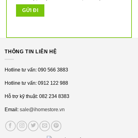
Ecovacs Deebot T10 Turbo tự động giặt rẻ lau
Trong quá trình vệ sinh, máy thường xuyên quay lại trạm
THÔNG TIN LIÊN HỆ
sạc để cọ rửa, lau khô, xả nước, làm ướt giẻ lau nhiều
lần, không cần can thiệp thủ công, không cần phải lo lắng
Hotline tư vấn: 090 566 3883
về việc giặt khăn lau thủ công cho robot.
Hotline tư vấn: 0912 122 988
Tự động làm khô trên cây lau bằng khí
Hỗ trợ kỹ thuật: 082 234 8383
nóng
Email:
sale@ihomestore.vn
Sau khi giặt khăn lau, thiết bị sưởi được kích hoạt để
nhanh chóng làm khô miếng giẻ lau trong 2 giờ, để ngăn
ngừa vi khuẩn và mùi hôi.