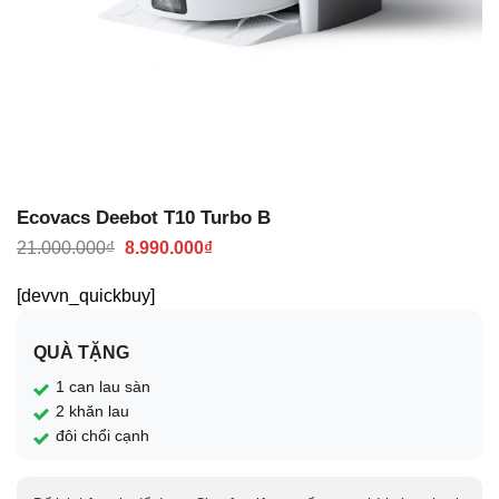
Ecovacs Deebot T10 Turbo B
Giá
Giá
21.000.000
₫
8.990.000
₫
gốc
hiện
là:
tại
[devvn_quickbuy]
21.000.000₫.
là:
8.990.000₫.
QUÀ TẶNG
1 can lau sàn
2 khăn lau
đôi chổi cạnh