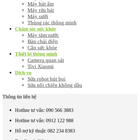
Máy hút ẩm
Máy rửa bát
Máy sưởi
Thùng rác thông minh
Chăm sóc sức khỏe
Máy tăm nước
Bàn chải điện
Cân sức khỏe
Thiết bị thông minh
Camera quan sát
Tivi Xiaomi
Dịch vụ
Sửa robot hút bụi
Sửa nồi chiên không dầu
Thông tin liên hệ
Hotline tư vấn: 090 566 3883
Hotline tư vấn: 0912 122 988
Hỗ trợ kỹ thuật: 082 234 8383