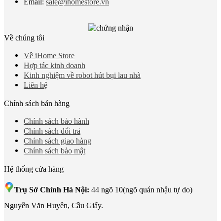
Email:
sale@ihomestore.vn
Về chúng tôi
Về iHome Store
Hợp tác kinh doanh
Kinh nghiệm về robot hút bụi lau nhà
Liên hệ
Chính sách bán hàng
Chính sách bảo hành
Chính sách đổi trả
Chính sách giao hàng
Chính sách bảo mật
Hệ thống cửa hàng
Trụ Sở Chính Hà Nội:
44 ngõ 10(ngõ quán nhậu tự do)
Nguyễn Văn Huyên, Cầu Giấy.