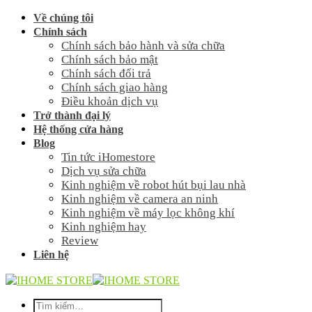
Skip
Về chúng tôi
to
Chính sách
content
Chính sách bảo hành và sửa chữa
Chính sách bảo mật
Chính sách đổi trả
Chính sách giao hàng
Điều khoản dịch vụ
Trở thành đại lý
Hệ thống cửa hàng
Blog
Tin tức iHomestore
Dịch vụ sửa chữa
Kinh nghiệm về robot hút bụi lau nhà
Kinh nghiệm về camera an ninh
Kinh nghiệm về máy lọc không khí
Kinh nghiệm hay
Review
Liên hệ
Tìm