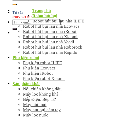
kiếm:
Trang chủ
Tư vấn
Robot hút bụi
0905.663.883
Robot hút bụi lau nhà ILIFE
Tìm
Robot hút bụi lau nhà Ecovacs
kiếm:
Robot hút bụi lau nhà iRobot
Robot hút bụi lau nhà Xiaomi
Robot hút bụi lau nhà Yeedi
Robot hút bụi lau nhà Roborock
Robot hút bụi lau nhà Rapido
Phụ kiện robot
Phụ kiện robot ILIFE
Phụ kiện Ecovacs
Phụ kiện iRobot
Phụ kiện robot Xiaomi
Sản phẩm khác
Nồi chiên không dầu
Máy lọc không khí
Bếp Điện, Bếp Từ
Máy hút mùi
Máy hút bụi cầm tay
Máy lọc nước