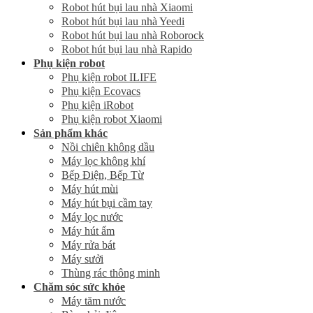
Robot hút bụi lau nhà Xiaomi
Robot hút bụi lau nhà Yeedi
Robot hút bụi lau nhà Roborock
Robot hút bụi lau nhà Rapido
Phụ kiện robot
Phụ kiện robot ILIFE
Phụ kiện Ecovacs
Phụ kiện iRobot
Phụ kiện robot Xiaomi
Sản phẩm khác
Nồi chiên không dầu
Máy lọc không khí
Bếp Điện, Bếp Từ
Máy hút mùi
Máy hút bụi cầm tay
Máy lọc nước
Máy hút ẩm
Máy rửa bát
Máy sưởi
Thùng rác thông minh
Chăm sóc sức khỏe
Máy tăm nước