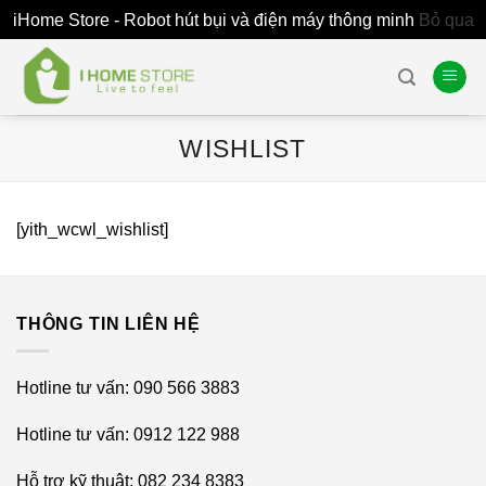
iHome Store - Robot hút bụi và điện máy thông minh
Bỏ qua
Skip
to
content
WISHLIST
[yith_wcwl_wishlist]
THÔNG TIN LIÊN HỆ
Hotline tư vấn: 090 566 3883
Hotline tư vấn: 0912 122 988
Hỗ trợ kỹ thuật: 082 234 8383