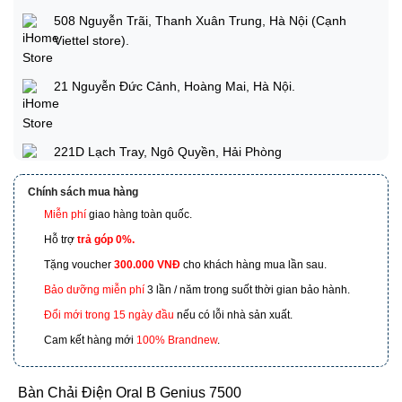
508 Nguyễn Trãi, Thanh Xuân Trung, Hà Nội (Cạnh
Viettel store).
21 Nguyễn Đức Cảnh, Hoàng Mai, Hà Nội.
221D Lạch Tray, Ngô Quyền, Hải Phòng
Chính sách mua hàng
Miễn phí
giao hàng toàn quốc.
173 Nguyễn Thái Bình, Phường 4, Quận Tân Bình, Hồ
Chí Minh
Hỗ trợ
trả góp 0%.
Tặng voucher
300.000 VNĐ
cho khách hàng mua lần sau.
601 Hoàng Liên, TP Lào Cai
Bảo dưỡng miễn phí
3 lần / năm trong suốt thời gian bảo hành.
Đổi mới trong 15 ngày đầu
nếu có lỗi nhà sản xuất.
Cam kết hàng mới
100% Brandnew
.
Bàn Chải Điện Oral B Genius 7500