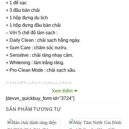
+ 1 đế sạc
+ 3 đầu bàn chải
+ 1 hộp đựng du lịch
+ 1 hộp đựng đầu bàn chải
– Với 5 chế độ làm sạch :
+ Daily Clean : chải sạch hằng ngày.
+ Gum Care : chăm sóc nướu.
+ Sensitive : chải răng nhạy cảm.
+ Whitening : làm trắng răng.
+ Pro-Clean Mode : chải sạch sâu.
CAM KẾT HÀNG CHÍNH HÃNG
Xem thêm
BẢO HÀNH 6 THÁNG
[devvn_quickbuy_form id="3724"]
SẢN PHẨM TƯƠNG TỰ