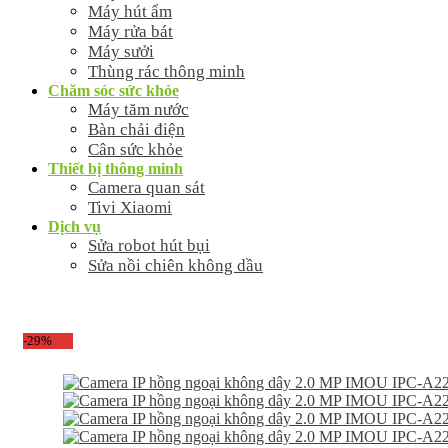
Máy hút ẩm
Máy rửa bát
Máy sưởi
Thùng rác thông minh
Chăm sóc sức khỏe
Máy tăm nước
Bàn chải điện
Cân sức khỏe
Thiết bị thông minh
Camera quan sát
Tivi Xiaomi
Dịch vụ
Sửa robot hút bụi
Sửa nồi chiên không dầu
-29%