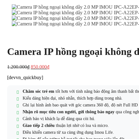
Camera IP hồng ngoại không
Giá
Giá
1.200.000
₫
850.000
₫
gốc
hiện
[devvn_quickbuy]
là:
tại
1.200.000₫.
là:
850.000₫.
Chăm sóc trẻ em
tốt hơn với tính năng báo động âm thanh bất t
Kiểu dáng hiện đại, nhỏ nhắn, thích hợp dùng trong nhà.
Ghi lại hình ảnh bao quát với góc camera 360 độ, độ nét Full HD
Nhận rõ mục tiêu con người, gửi thông báo ngay
qua công ngh
Cảnh báo vị khách lạ dễ dàng qua còi hú.
Giao tiếp 2 chiều
thuận lợi nhờ có loa và micro.
Điều khiển camera từ xa cùng ứng dụng Imou Life.