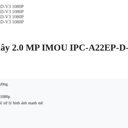
 dây 2.0 MP IMOU IPC-A22EP-D
hường.
 1080p.
ệ xử lý hình ảnh mạnh mẽ.