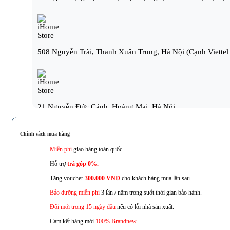
508 Nguyễn Trãi, Thanh Xuân Trung, Hà Nội (Cạnh Viettel 
21 Nguyễn Đức Cảnh, Hoàng Mai, Hà Nội.
Chính sách mua hàng
Miễn phí
giao hàng toàn quốc.
221D Lạch Tray, Ngô Quyền, Hải Phòng
Hỗ trợ
trả góp 0%.
Tặng voucher
300.000 VNĐ
cho khách hàng mua lần sau.
Bảo dưỡng miễn phí
3 lần / năm trong suốt thời gian bảo hành.
Đổi mới trong 15 ngày đầu
nếu có lỗi nhà sản xuất.
173 Nguyễn Thái Bình, Phường 4, Quận Tân Bình, Hồ Chí
Cam kết hàng mới
100% Brandnew
.