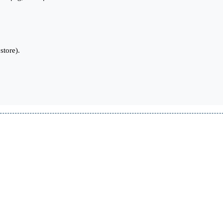
store).
 Minh