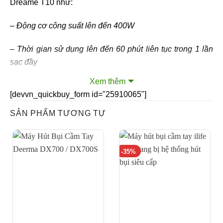
Dreame T10 như:
– Động cơ công suất lên đến 400W
– Thời gian sử dụng lên đến 60 phút liên tục trong 1 lần
sạc đầy
Xem thêm
– Lực hút cực mạnh, lên đến 20000 Pa
[devvn_quickbuy_form id="25910065"]
– Pin có thể tháo rời
SẢN PHẨM TƯƠNG TỰ
– Khay chứa bụi dung tích 0.6 L
-35%
– Tích hợp khoá điện tiện dụng
– Thiết kế cầm tay tiện dụng
– Trọng lượng nhẹ, chỉ 1.65 Kg