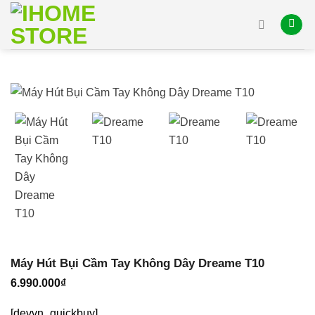
Skip
to
content
Máy Hút Bụi Cầm Tay Không Dây Dreame T10
6.990.000
₫
[devvn_quickbuy]