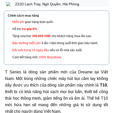
221D Lạch Tray, Ngô Quyền, Hải Phòng
Chính sách mua hàng
Miễn phí
giao hàng toàn quốc.
173 Nguyễn Thái Bình, Phường 4, Quận Tân Bình, Hồ
Chí Minh
Hỗ trợ
trả góp 0%.
Tặng voucher
300.000 VNĐ
cho khách hàng mua lần sau.
601 Hoàng Liên, TP Lào Cai
Bảo dưỡng miễn phí
3 lần / năm trong suốt thời gian bảo hành.
Đổi mới trong 15 ngày đầu
nếu có lỗi nhà sản xuất.
Cam kết hàng mới
100% Brandnew
.
T Series là dòng sản phẩm mới của Dreame tại Việt
Nam. Một trong những chiếc máy hút bụi cầm tay không
dây được ưu thích của dòng sản phẩm này chính là
T10
,
thiết bị có khả năng hút sạch mọi bụi bẩn, thiết kế công
thái học thông minh, giảm tiếng ồn và êm ái. Thế hệ T10
mới hứa hẹn sẽ mang đến những giá trị sử dụng tốt
nhất cho người dùng Việt Nam.