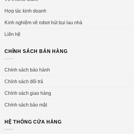
cũng tạo ra khả năng lọc bụi, tách các dạng bụi khác
Hợp tác kinh doanh
nhau ngay cả trong quá trình bụi đi từ đầu ống hút đến
khay chứa bụi.
Kinh nghiệm về robot hút bụi lau nhà
Liên hệ
CHÍNH SÁCH BÁN HÀNG
Lực hút mạnh mẽ và hiệu suất cao và bền bỉ
Chính sách bảo hành
Chính sách đổi trả
Chính sách giao hàng
Nhiều chức năng để người dùng dễ dàng sử dụng
Chính sách bảo mật
HỆ THỐNG CỬA HÀNG