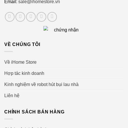
Email:
sale@ihomestore.vn
VỀ CHÚNG TÔI
Về iHome Store
Hợp tác kinh doanh
Kinh nghiệm về robot hút bụi lau nhà
Hiệu suất siêu cao của Robot Hút Bụi Lau Nhà Ecovacs
Deebot N8
Liên hệ
Robot có khả năng làm sạch nhiều loại vết bẩn cứng đầu:
CHÍNH SÁCH BÁN HÀNG
nước soda, bột mì, nước trái cây, nước ngọt, bụi bẩn, xì
dầu, cà phê, nước sốt, sốt cà chua. Mẫu robot lau