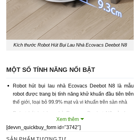
Kích thước Robot Hút Bụi Lau Nhà Ecovacs Deebot N8
MỘT SỐ TÍNH NĂNG NỔI BẬT
Robot hút bụi lau nhà Ecovacs Deebot N8 là mẫu
robot được trang bị tính năng khử khuẩn đầu tiên trên
thế giới, loại bỏ 99.9% mạt và vi khuẩn trên sàn nhà
Robot hút bụi lau nhà Ecovacs Deebot N8 sử dụng
Xem thêm
thảm lau ướt 1 lần có chứa công nghệ khử khuẩn giúp
[devvn_quickbuy_form id="3742"]
làm sạch bụi bẩn và vi khuẩn trên sànnhà.
SẢN PHẨM TƯƠNG TỰ