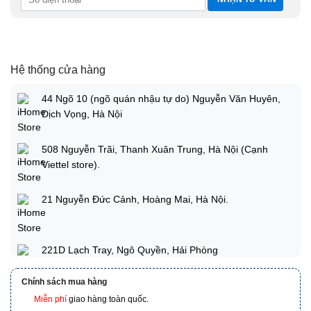
Hệ thống cửa hàng
44 Ngõ 10 (ngõ quán nhậu tự do) Nguyễn Văn Huyên,
Dịch Vọng, Hà Nội
508 Nguyễn Trãi, Thanh Xuân Trung, Hà Nội (Cạnh
Viettel store).
21 Nguyễn Đức Cảnh, Hoàng Mai, Hà Nội.
221D Lạch Tray, Ngô Quyền, Hải Phòng
Chính sách mua hàng
Miễn phí
giao hàng toàn quốc.
173 Nguyễn Thái Bình, Phường 4, Quận Tân Bình, Hồ