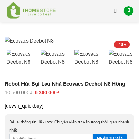
Skip
to
content
-40%
Robot Hút Bụi Lau Nhà Ecovacs Deebot N8 Hồng
Giá
Giá
10.500.000
₫
6.300.000
₫
gốc
hiện
là:
tại
[devvn_quickbuy]
10.500.000₫.
là:
6.300.000₫.
Để lại thông tin để được Chuyên viên tư vấn trong thời gian nhanh
nhất