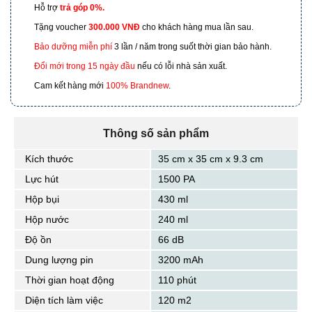
Chí Minh
Hỗ trợ
trả góp 0%.
Tặng voucher
300.000 VNĐ
cho khách hàng mua lần sau.
601 Hoàng Liên, TP Lào Cai
Bảo dưỡng miễn phí
3 lần / năm trong suốt thời gian bảo hành.
Đổi mới trong 15 ngày đầu
nếu có lỗi nhà sản xuất.
Cam kết hàng mới
100% Brandnew
.
Thông số sản phẩm
Kích thước
35 cm x 35 cm x 9.3 cm
Lực hút
1500 PA
Hộp bụi
430 ml
Hộp nước
240 ml
Độ ồn
66 dB
Dung lượng pin
3200 mAh
Thời gian hoạt động
110 phút
Diện tích làm việc
120 m2