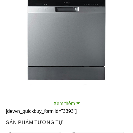
Xem thêm
Máy rửa bát Fujishan FJVN08-S07F
[devvn_quickbuy_form id="3393"]
SẢN PHẨM TƯƠNG TỰ
Máy rửa bát Fujishan FJVN08-S07F sở hữu thiết kế hiện