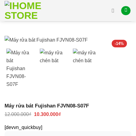
Skip
to
content
-14%
Máy rửa bát Fujishan FJVN08-S07F
Giá
Giá
12.000.000
₫
10.300.000
₫
gốc
hiện
là:
tại
[devvn_quickbuy]
12.000.000₫.
là:
10.300.000₫.