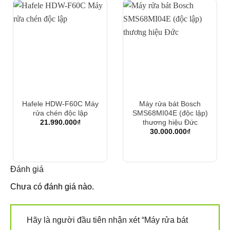
đại với tông màu xám bạc vô cùng sang trọng. Đặc biệt,
bạn có thể lắp đặt máy rửa bát theo kiểu độc lập hoặc đặt
tủ âm. Máy rửa bát có kiểu dáng nhỏ gọn, phù hợp với
mọi không gian bếp khác nhau.
Máy có khả năng rửa 8 bộ bát đĩa, phù hợp với các gia
đình Việt Nam có 3 đến 4 thành viên. Máy tích hợp bảng
điều khiển điện tử trên thân nên dễ dàng sử dụng, kể cả
Hafele HDW-F60C Máy
Máy rửa bát Bosch
những người lớn tuổi như bố, mẹ của bạn.
rửa chén độc lập
SMS68MI04E (độc lập)
thương hiệu Đức
21.990.000
₫
30.000.000
₫
Tích hợp các công nghệ hiện đại tiên tiến
Đánh giá
Chưa có đánh giá nào.
Hãy là người đầu tiên nhận xét “Máy rửa bát