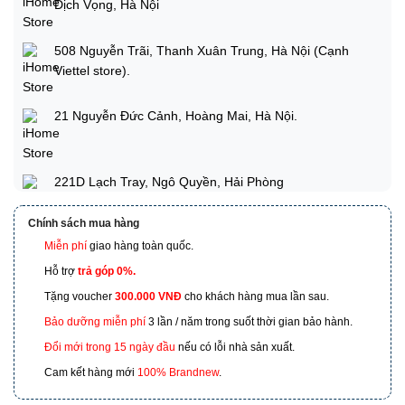
Dịch Vọng, Hà Nội
508 Nguyễn Trãi, Thanh Xuân Trung, Hà Nội (Cạnh
Viettel store).
21 Nguyễn Đức Cảnh, Hoàng Mai, Hà Nội.
221D Lạch Tray, Ngô Quyền, Hải Phòng
Chính sách mua hàng
Miễn phí
giao hàng toàn quốc.
173 Nguyễn Thái Bình, Phường 4, Quận Tân Bình, Hồ
Chí Minh
Hỗ trợ
trả góp 0%.
Tặng voucher
300.000 VNĐ
cho khách hàng mua lần sau.
601 Hoàng Liên, TP Lào Cai
Bảo dưỡng miễn phí
3 lần / năm trong suốt thời gian bảo hành.
Đổi mới trong 15 ngày đầu
nếu có lỗi nhà sản xuất.
Cam kết hàng mới
100% Brandnew
.