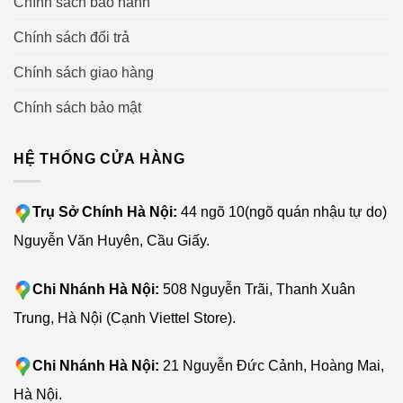
Chính sách bảo hành
Chính sách đổi trả
Không rò rỉ: Thích hợp với bát đĩa thói quen nấu ăn
của người Việt Nam
Chính sách giao hàng
Không tắc nghẽn: Tự lọc 3 cấp độ, rửa càng sạch
Chính sách bảo mật
Không lắng cặn: Làm mềm nước, bảo vệ dụng cụ nhà
bếp
HỆ THỐNG CỬA HÀNG
Càng an toàn hơn với bộ bảo vệ chống tràn IPX6
Trụ Sở Chính Hà Nội:
44 ngõ 10(ngõ quán nhậu tự do)
Chế độ lọc 3 cấp độ khác nhau:
Nguyễn Văn Huyên, Cầu Giấy.
Lọc chính: Lọc những miếng cặn lớn
Chi Nhánh Hà Nội:
508 Nguyễn Trãi, Thanh Xuân
Lọc thô: Lọc cặn thức ăn thừa và các loại khác
Trung, Hà Nội (Cạnh Viettel Store).
Vi lọc: Đảm bảo cặn bẩn không thể xâm nhập vào
nước để tiếp tục làm bẩn dụng cụ nhà bếp
Chi Nhánh Hà Nội:
21 Nguyễn Đức Cảnh, Hoàng Mai,
Hà Nội.