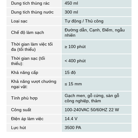
Dung tích thùng rác
450 ml
Dung tích thùng nước
300 ml
Loại sạc
Tự động / Thủ công
Đường dẫn, Cạnh, Điểm, ngẫu
Chế độ làm sạch
nhiên
Thời gian làm việc tối
≥ 100 phút
đa (tối thiểu)
Thời gian sạc (tối
< 400 phút
thiểu):
Khả năng cấp
15 độ
Khả năng vượt chướng
≤ 15 mm
ngại vật:
Gạch men, gỗ cứng, sàn gỗ
Tính phù hợp
công nghiệp, thảm
Công suất
100-240VAC 50/60HZ 22 W
Điện áp làm việc
14.4 V
Lực hút
3500 PA