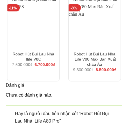
-11%
-9%
Robot Hút Bụi Lau Nhà
Robot Hút Bụi Lau Nhà
Ilife V8C
ILife V80 Max Bản Xuất
Giá
Giá
châu Âu
7.500.000
₫
6.700.000
₫
gốc
hiện
Giá
Giá
9.300.000
₫
8.500.000
₫
là:
tại
gốc
hiện
7.500.000₫.
là:
là:
tại
6.700.000₫.
9.300.000₫.
là:
Đánh giá
8.500.
Chưa có đánh giá nào.
Hãy là người đầu tiên nhận xét “Robot Hút Bụi
Lau Nhà ILife A80 Pro”