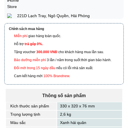
221D Lạch Tray, Ngô Quyền, Hải Phòng
Chính sách mua hàng
Miễn phí
giao hàng toàn quốc.
173 Nguyễn Thái Bình, Phường 4, Quận Tân Bình, Hồ
Chí Minh
Hỗ trợ
trả góp 0%.
Tặng voucher
300.000 VNĐ
cho khách hàng mua lần sau.
601 Hoàng Liên, TP Lào Cai
Bảo dưỡng miễn phí
3 lần / năm trong suốt thời gian bảo hành.
Đổi mới trong 15 ngày đầu
nếu có lỗi nhà sản xuất.
Cam kết hàng mới
100% Brandnew
.
Thông số sản phẩm
Kích thước sản phẩm
330 x 320 x 76 mm
Trọng lượng tịnh
2,6 kg
Màu sắc
Xanh hải quân