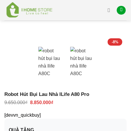
Skip
to
content
-8%
Robot Hút Bụi Lau Nhà ILife A80 Pro
Giá
Giá
9.650.000
₫
8.850.000
₫
gốc
hiện
là:
tại
[devvn_quickbuy]
9.650.000₫.
là:
8.850.000₫.
QUÀ TẶNG