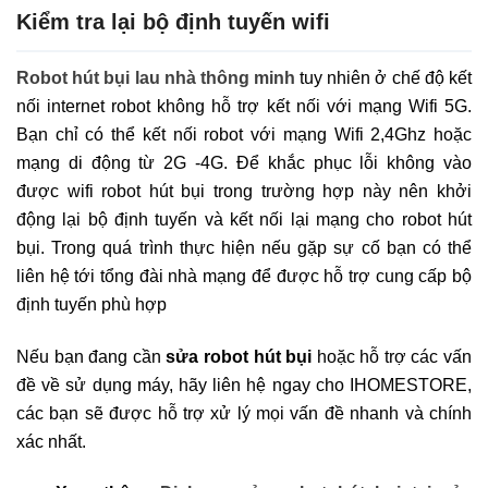
Kiểm tra lại bộ định tuyến wifi
Robot hút bụi lau nhà thông minh
tuy nhiên ở chế độ kết
nối internet robot không hỗ trợ kết nối với mạng Wifi 5G.
Bạn chỉ có thể kết nối robot với mạng Wifi 2,4Ghz hoặc
mạng di động từ 2G -4G. Để khắc phục lỗi không vào
được wifi robot hút bụi trong trường hợp này nên khởi
động lại bộ định tuyến và kết nối lại mạng cho robot hút
bụi. Trong quá trình thực hiện nếu gặp sự cố bạn có thể
liên hệ tới tổng đài nhà mạng để được hỗ trợ cung cấp bộ
định tuyến phù hợp
Nếu bạn đang cần
sửa robot hút bụi
hoặc hỗ trợ các vấn
đề về sử dụng máy, hãy liên hệ ngay cho IHOMESTORE,
các bạn sẽ được hỗ trợ xử lý mọi vấn đề nhanh và chính
xác nhất.