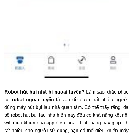
Robot hút bụi nhà bị ngoại tuyến
? Làm sao khắc phục
lỗi
robot ngoại tuyến
là vấn đề được rất nhiều người
dùng máy hút bụi lau nhà quan tâm. Có thể thấy rằng, đa
số robot hút bụi lau nhà hiện nay đều có khả năng kết nối
wifi điều khiển qua app điện thoại. Tính năng này giúp ích
rất nhiều cho người sử dụng, bạn có thể điều khiển máy