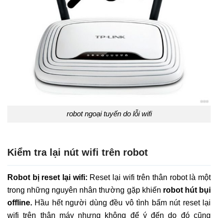
robot ngoại tuyến do lỗi wifi
Kiểm tra lại nút wifi trên robot
Robot bị reset lại wifi:
Reset lại wifi trên thân robot là một
trong những nguyên nhân thường gặp khiến
robot hút bụi
offline.
Hầu hết người dùng đều vô tình bấm nút reset lại
wifi trên thân máy nhưng không để ý đến do đó cũng