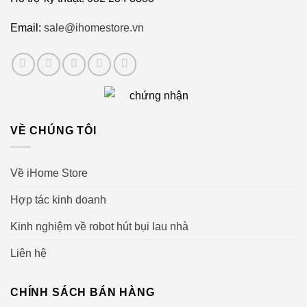
Email:
sale@ihomestore.vn
VỀ CHÚNG TÔI
Về iHome Store
Hợp tác kinh doanh
Kinh nghiệm về robot hút bụi lau nhà
Liên hệ
CHÍNH SÁCH BÁN HÀNG