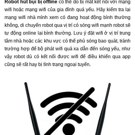
Robot hút bụi bị offline
có thể do bị mất kết nối với mạng
wifi hoặc mạng wifi của gia đình quá yếu. Hãy kiểm tra lại
mạng wifi nhà mình xem có đang hoạt động bình thường
không, di chuyển robot qua vị trí có sóng wifi mạnh robot sẽ
tự động online lại bình thường. Lưu ý đặt wifi ở vị trí trung
tâm nhà hoặc các khu vực có thể phủ sóng bao quát, tránh
trường hợp để bộ phát wifi quá xa dẫn đến sóng yếu, như
vậy robot dù có kết nối được wifi để điều khiển qua app
cũng sẽ rất hay bị tình trạng ngoại tuyến.