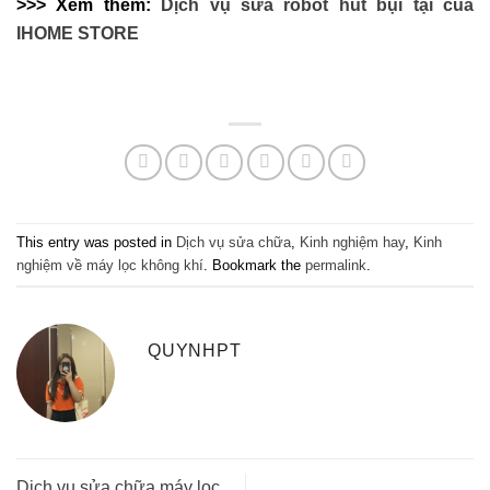
>>> Xem thêm:
Dịch vụ sửa robot hút bụi tại của
IHOME STORE
This entry was posted in
Dịch vụ sửa chữa
,
Kinh nghiệm hay
,
Kinh
nghiệm về máy lọc không khí
. Bookmark the
permalink
.
QUYNHPT
Dịch vụ sửa chữa máy lọc