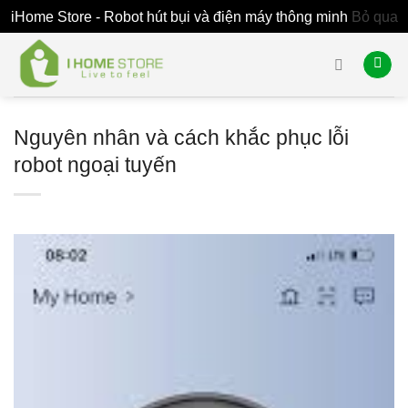
iHome Store - Robot hút bụi và điện máy thông minh
Bỏ qua
Skip
to
content
Nguyên nhân và cách khắc phục lỗi
robot ngoại tuyến