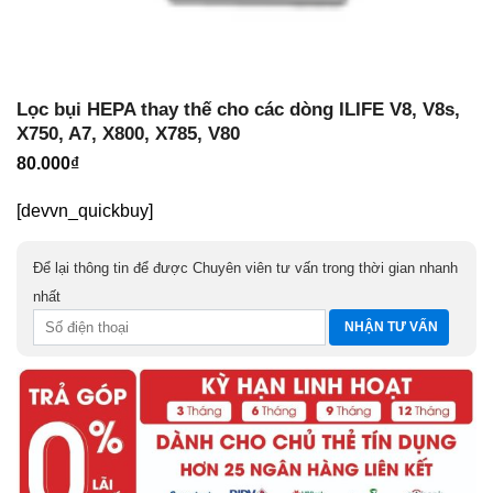
Lọc bụi HEPA thay thế cho các dòng ILIFE V8, V8s,
X750, A7, X800, X785, V80
80.000
₫
[devvn_quickbuy]
Để lại thông tin để được Chuyên viên tư vấn trong thời gian nhanh
nhất