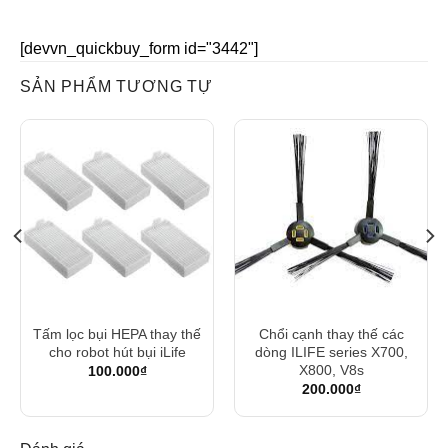
[devvn_quickbuy_form id="3442"]
SẢN PHẨM TƯƠNG TỰ
Tấm lọc bụi HEPA thay thế
Chổi cạnh thay thế các
cho robot hút bụi iLife
dòng ILIFE series X700,
X800, V8s
100.000
₫
200.000
₫