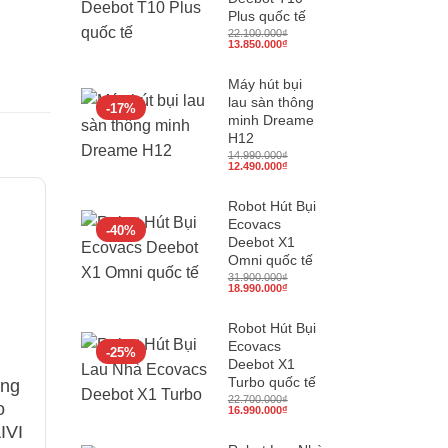
Plus quốc tế
22.100.000
₫
Giá
Giá
13.850.000
₫
gốc
hiện
là:
tại
22.100.000₫.
là:
Máy hút bụi
13.850.000₫.
lau sàn thông
-17%
minh Dreame
H12
14.990.000
₫
Giá
Giá
12.490.000
₫
gốc
hiện
là:
tại
14.990.000₫.
là:
Robot Hút Bụi
12.490.000₫.
Ecovacs
-40%
Deebot X1
Omni quốc tế
31.900.000
₫
Giá
Giá
18.990.000
₫
gốc
hiện
là:
tại
31.900.000₫.
là:
Robot Hút Bụi
18.990.000₫.
Ecovacs
-25%
Deebot X1
Turbo quốc tế
ùng
Miếng Lau Có Thể
Viên Làm Mát
22.700.000
₫
o
Giặt Được Cho
Không Khí
Giá
Giá
16.990.000
₫
gốc
hiện
IVI
DEEBOT T9 Plus
Cumcumber & O
là:
tại
22.700.000₫.
là: