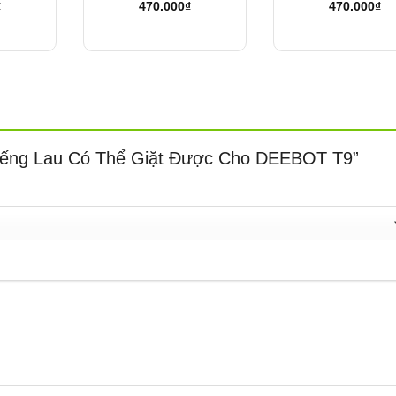
₫
470.000
₫
470.000
₫
“Miếng Lau Có Thể Giặt Được Cho DEEBOT T9”