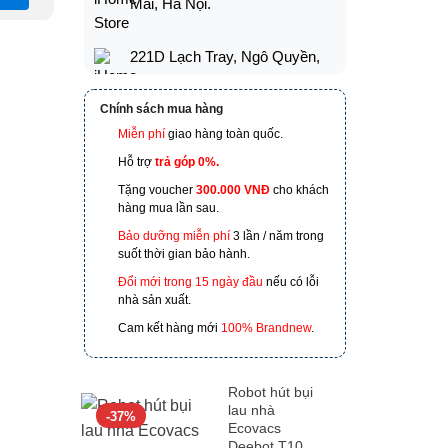
Mai, Hà Nội.
221D Lạch Tray, Ngô Quyền,
Hải Phòng
Chính sách mua hàng
173 Nguyễn Thái Bình,
Miễn phí
giao hàng toàn quốc.
Phường 4, Quận Tân Bình, Hồ
Hỗ trợ
trả góp 0%.
Chí Minh
Tặng voucher
300.000 VNĐ
cho khách
hàng mua lần sau.
601 Hoàng Liên, TP Lào Cai
Bảo dưỡng miễn phí
3 lần / năm trong
suốt thời gian bảo hành.
Đổi mới trong 15 ngày đầu
nếu có lỗi
nhà sản xuất.
Cam kết hàng mới
100% Brandnew
.
Robot hút bụi
lau nhà
-37%
Ecovacs
Deebot T10