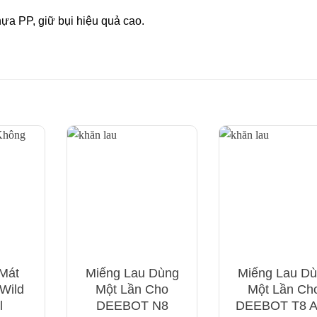
hựa PP, giữ bụi hiệu quả cao.
Mát
Miếng Lau Dùng
Miếng Lau D
Wild
Một Lần Cho
Một Lần Ch
l
DEEBOT N8
DEEBOT T8 A