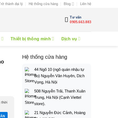
Trở thành đại lý
Hệ thống cửa hàng
Blog
Liên hệ
Tư vấn
0905.663.883
e
Thiết bị thông minh
Dịch vụ
Hệ thống cửa hàng
ho
44 Ngõ 10 (ngõ quán nhậu tự
do) Nguyễn Văn Huyên, Dịch
Vọng, Hà Nội
508 Nguyễn Trãi, Thanh Xuân
Trung, Hà Nội (Cạnh Viettel
 thời
store).
21 Nguyễn Đức Cảnh, Hoàng