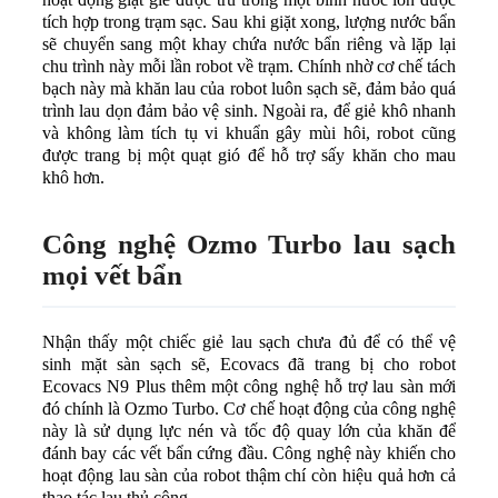
tích hợp trong trạm sạc. Sau khi giặt xong, lượng nước bẩn
sẽ chuyển sang một khay chứa nước bẩn riêng và lặp lại
chu trình này mỗi lần robot về trạm. Chính nhờ cơ chế tách
bạch này mà khăn lau của robot luôn sạch sẽ, đảm bảo quá
trình lau dọn đảm bảo vệ sinh. Ngoài ra, để giẻ khô nhanh
và không làm tích tụ vi khuẩn gây mùi hôi, robot cũng
được trang bị một quạt gió để hỗ trợ sấy khăn cho mau
khô hơn.
Công nghệ Ozmo Turbo lau sạch
mọi vết bẩn
Nhận thấy một chiếc giẻ lau sạch chưa đủ để có thể vệ
sinh mặt sàn sạch sẽ, Ecovacs đã trang bị cho robot
Ecovacs N9 Plus thêm một công nghệ hỗ trợ lau sàn mới
đó chính là Ozmo Turbo. Cơ chế hoạt động của công nghệ
này là sử dụng lực nén và tốc độ quay lớn của khăn để
đánh bay các vết bẩn cứng đầu. Công nghệ này khiến cho
hoạt động lau sàn của robot thậm chí còn hiệu quả hơn cả
thao tác lau thủ công.