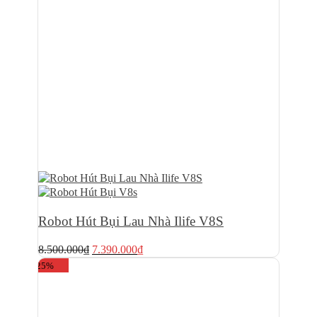
Robot Hút Bụi Lau Nhà Ilife V8S
Giá
Giá
8.500.000
₫
7.390.000
₫
gốc
hiện
-25%
là:
tại
8.500.000₫.
là:
7.390.000₫.