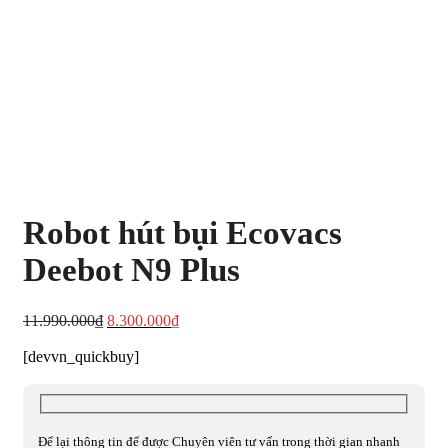
Robot hút bụi Ecovacs
Deebot N9 Plus
Giá
Giá
11.990.000
₫
8.300.000
₫
gốc
hiện
[devvn_quickbuy]
là:
tại
11.990.000₫.
là:
8.300.000₫.
Để lại thông tin để được Chuyên viên tư vấn trong thời gian nhanh