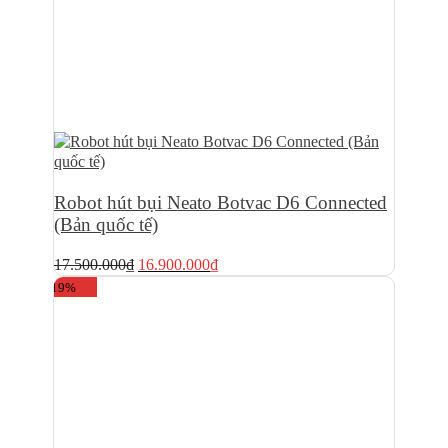
Robot hút bụi Neato Botvac D6 Connected
(Bản quốc tế)
Giá
Giá
17.500.000
₫
16.900.000
₫
gốc
hiện
-19%
là:
tại
17.500.000₫.
là:
16.900.000₫.