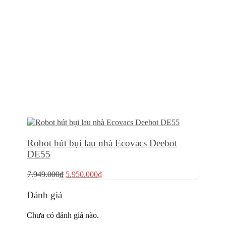
Robot hút bụi lau nhà Ecovacs Deebot
DE55
Giá
Giá
7.949.000
₫
5.950.000
₫
gốc
hiện
là:
tại
Đánh giá
7.949.000₫.
là:
5.950.000₫.
Chưa có đánh giá nào.