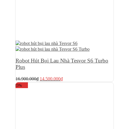
Robot Hút Bụi Lau Nhà Tesvor S6 Turbo
Plus
Giá
Giá
16.900.000
₫
14.500.000
₫
gốc
hiện
-23%
là:
tại
16.900.000₫.
là:
14.500.000₫.