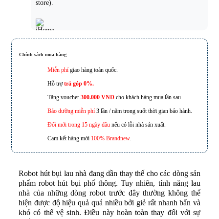
store).
21 Nguyễn Đức Cảnh, Hoàng Mai, Hà Nội.
Chính sách mua hàng
Miễn phí
giao hàng toàn quốc.
Hỗ trợ
trả góp 0%.
Tặng voucher
300.000 VNĐ
cho khách hàng mua lần sau.
221D Lạch Tray, Ngô Quyền, Hải Phòng
Bảo dưỡng miễn phí
3 lần / năm trong suốt thời gian bảo hành.
Đổi mới trong 15 ngày đầu
nếu có lỗi nhà sản xuất.
Cam kết hàng mới
100% Brandnew
.
173 Nguyễn Thái Bình, Phường 4, Quận Tân Bình, Hồ Chí
Minh
Robot hút bụi lau nhà đang dần thay thế cho các dòng sản
phẩm robot hút bụi phổ thông. Tuy nhiên, tính năng lau
nhà của những dòng robot trước đây thường không thể
hiện được độ hiệu quả quá nhiều bởi giẻ rất nhanh bẩn và
601 Hoàng Liên, TP Lào Cai
khó có thể vệ sinh. Điều này hoàn toàn thay đổi với sự