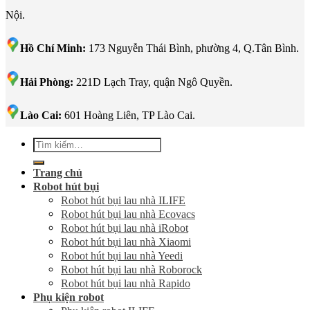
Nội.
Hồ Chí Minh:
173 Nguyễn Thái Bình, phường 4, Q.Tân Bình.
Hải Phòng:
221D Lạch Tray, quận Ngô Quyền.
Lào Cai:
601 Hoàng Liên, TP Lào Cai.
Tìm
kiếm:
Trang chủ
Robot hút bụi
Robot hút bụi lau nhà ILIFE
Robot hút bụi lau nhà Ecovacs
Robot hút bụi lau nhà iRobot
Robot hút bụi lau nhà Xiaomi
Robot hút bụi lau nhà Yeedi
Robot hút bụi lau nhà Roborock
Robot hút bụi lau nhà Rapido
Phụ kiện robot