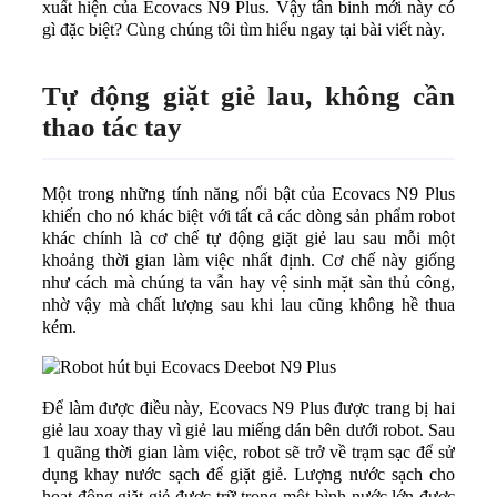
xuất hiện của Ecovacs N9 Plus. Vậy tân binh mới này có
gì đặc biệt? Cùng chúng tôi tìm hiểu ngay tại bài viết này.
Tự động giặt giẻ lau, không cần
thao tác tay
Một trong những tính năng nổi bật của Ecovacs N9 Plus
khiến cho nó khác biệt với tất cả các dòng sản phẩm robot
khác chính là cơ chế tự động giặt giẻ lau sau mỗi một
khoảng thời gian làm việc nhất định. Cơ chế này giống
như cách mà chúng ta vẫn hay vệ sinh mặt sàn thủ công,
nhờ vậy mà chất lượng sau khi lau cũng không hề thua
kém.
Để làm được điều này, Ecovacs N9 Plus được trang bị hai
giẻ lau xoay thay vì giẻ lau miếng dán bên dưới robot. Sau
1 quãng thời gian làm việc, robot sẽ trở về trạm sạc để sử
dụng khay nước sạch để giặt giẻ. Lượng nước sạch cho
hoạt động giặt giẻ được trữ trong một bình nước lớn được