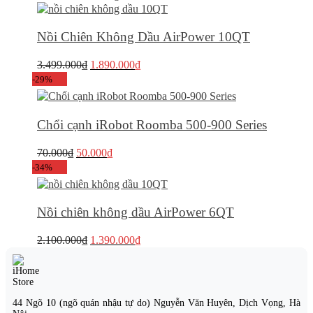
16.000.000₫.
là:
14.990.000₫.
Nồi Chiên Không Dầu AirPower 10QT
Giá
Giá
3.499.000
₫
1.890.000
₫
gốc
hiện
-29%
là:
tại
3.499.000₫.
là:
1.890.000₫.
Chổi cạnh iRobot Roomba 500-900 Series
Giá
Giá
70.000
₫
50.000
₫
gốc
hiện
-34%
là:
tại
70.000₫.
là:
50.000₫.
Nồi chiên không dầu AirPower 6QT
Giá
Giá
2.100.000
₫
1.390.000
₫
gốc
hiện
là:
tại
2.100.000₫.
là:
1.390.000₫.
44 Ngõ 10 (ngõ quán nhậu tự do) Nguyễn Văn Huyên, Dịch Vọng, Hà