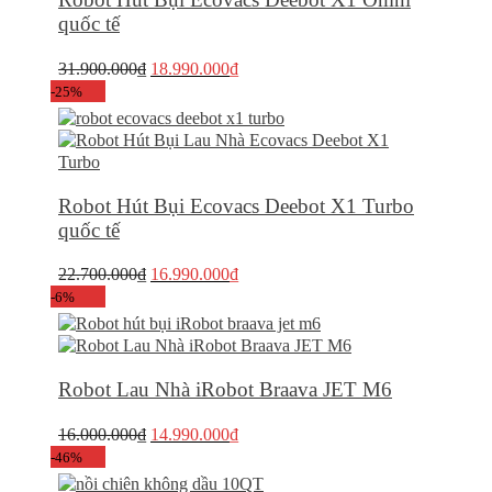
quốc tế
Giá
Giá
31.900.000
₫
18.990.000
₫
gốc
hiện
-25%
là:
tại
31.900.000₫.
là:
18.990.000₫.
Robot Hút Bụi Ecovacs Deebot X1 Turbo
quốc tế
Giá
Giá
22.700.000
₫
16.990.000
₫
gốc
hiện
-6%
là:
tại
22.700.000₫.
là:
16.990.000₫.
Robot Lau Nhà iRobot Braava JET M6
Giá
Giá
16.000.000
₫
14.990.000
₫
gốc
hiện
-46%
là:
tại