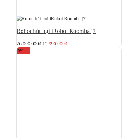
Robot hút bụi iRobot Roomba j7
Giá
Giá
26.000.000
₫
15.990.000
₫
gốc
hiện
-10%
là:
tại
26.000.000₫.
là:
15.990.000₫.