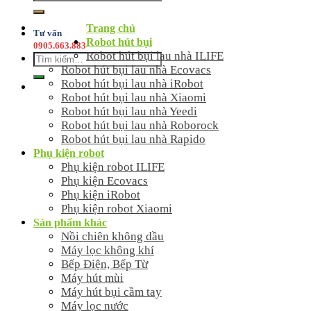
kiếm:
Trang chủ
Tư vấn
Robot hút bụi
0905.663.883
Robot hút bụi lau nhà ILIFE
Tìm
Robot hút bụi lau nhà Ecovacs
kiếm:
Robot hút bụi lau nhà iRobot
Robot hút bụi lau nhà Xiaomi
Robot hút bụi lau nhà Yeedi
Robot hút bụi lau nhà Roborock
Robot hút bụi lau nhà Rapido
Phụ kiện robot
Phụ kiện robot ILIFE
Phụ kiện Ecovacs
Phụ kiện iRobot
Phụ kiện robot Xiaomi
Sản phẩm khác
Nồi chiên không dầu
Máy lọc không khí
Bếp Điện, Bếp Từ
Máy hút mùi
Máy hút bụi cầm tay
Máy lọc nước