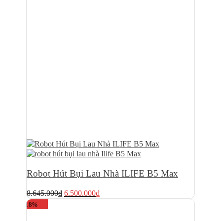
Robot Hút Bụi Lau Nhà ILIFE B5 Max
Giá
Giá
8.645.000
₫
6.500.000
₫
gốc
hiện
-18%
là:
tại