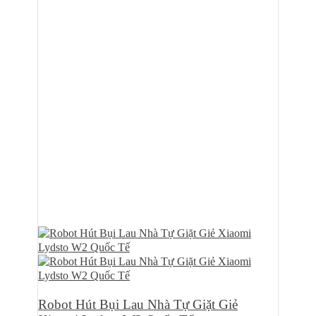
8.645.000₫.
là:
6.500.000₫.
Robot Hút Bụi Lau Nhà Tự Giặt Giẻ