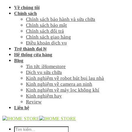
Skip
Về chúng tôi
to
Chính sách
content
Chính sách bảo hành và sửa chữa
Chính sách bảo mật
Chính sách đổi trả
Chính sách giao hàng
Điều khoản dịch vụ
Trở thành đại lý
Hệ thống cửa hàng
Blog
Tin tức iHomestore
Dịch vụ sửa chữa
Kinh nghiệm về robot hút bụi lau nhà
Kinh nghiệm về camera an ninh
Kinh nghiệm về máy lọc không khí
Kinh nghiệm hay
Review
Liên hệ
Tìm