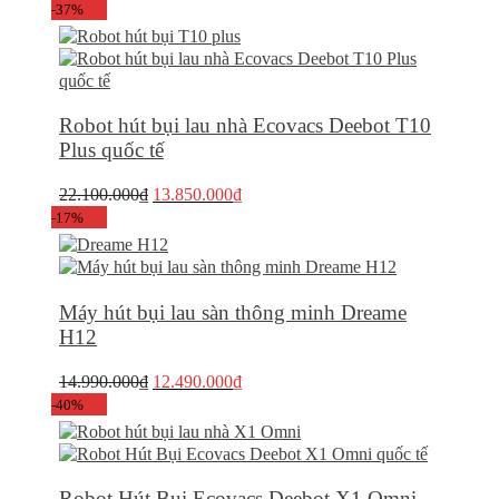
-37%
Robot hút bụi lau nhà Ecovacs Deebot T10
Plus quốc tế
Giá
Giá
22.100.000
₫
13.850.000
₫
gốc
hiện
-17%
là:
tại
22.100.000₫.
là:
13.850.000₫.
Máy hút bụi lau sàn thông minh Dreame
H12
Giá
Giá
14.990.000
₫
12.490.000
₫
gốc
hiện
-40%
là:
tại
14.990.000₫.
là:
12.490.000₫.
Robot Hút Bụi Ecovacs Deebot X1 Omni