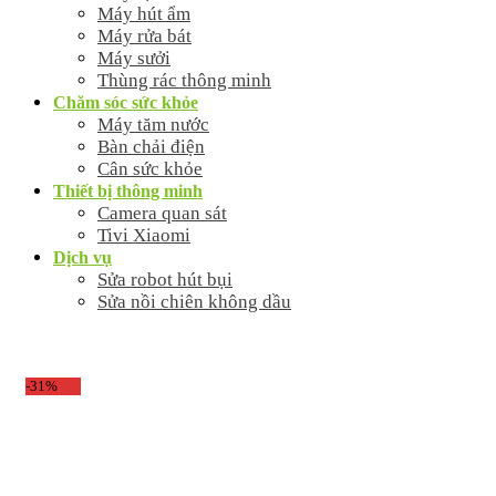
Máy hút ẩm
Máy rửa bát
Máy sưởi
Thùng rác thông minh
Chăm sóc sức khỏe
Máy tăm nước
Bàn chải điện
Cân sức khỏe
Thiết bị thông minh
Camera quan sát
Tivi Xiaomi
Dịch vụ
Sửa robot hút bụi
Sửa nồi chiên không dầu
-31%