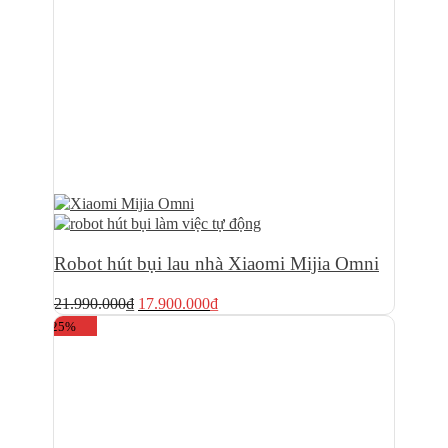
Robot hút bụi lau nhà Xiaomi Mijia Omni
Giá
Giá
21.990.000
₫
17.900.000
₫
gốc
hiện
-25%
là:
tại
21.990.000₫.
là:
17.900.000₫.