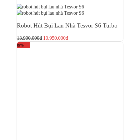
Robot Hút Bụi Lau Nhà Tesvor S6 Turbo
Giá
Giá
13.900.000
₫
10.950.000
₫
gốc
hiện
-39%
là:
tại
13.900.000₫.
là:
10.950.000₫.