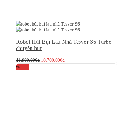
Robot Hút Bụi Lau Nhà Tesvor S6 Turbo
chuyên hút
Giá
Giá
11.900.000
₫
10.700.000
₫
gốc
hiện
-3%
là:
tại
11.900.000₫.
là:
10.700.000₫.