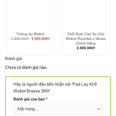
Tường ảo iRobot
Chổi Rulo Cao Su Cho
Giá
Giá
iRobot Roomba s Series
1.800.000
₫
1.500.000
₫
gốc
hiện
Chính Hãng
là:
tại
2.000.000
₫
1.800.000₫.
là:
1.500.000₫.
Đánh giá
Chưa có đánh giá nào.
Hãy là người đầu tiên nhận xét “Pad Lau Khô
iRobot Braava 380t”
Đánh giá của bạn
*