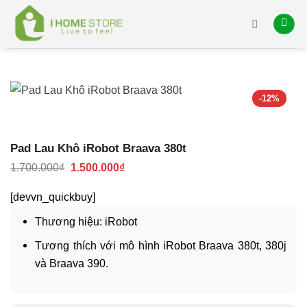
Skip
to
content
-12%
Pad Lau Khô iRobot Braava 380t
Giá
Giá
1.700.000
₫
1.500.000
₫
gốc
hiện
là:
tại
[devvn_quickbuy]
1.700.000₫.
là:
1.500.000₫.
Thương hiệu: iRobot
Tương thích với mô hình iRobot Braava 380t, 380j
và Braava 390.