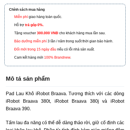
Chính sách mua hàng
Miễn phí
giao hàng toàn quốc.
173 Nguyễn Thái Bình, Phường 4, Quận Tân Bình, Hồ
Chí Minh
Hỗ trợ
trả góp 0%.
Tặng voucher
300.000 VNĐ
cho khách hàng mua lần sau.
601 Hoàng Liên, TP Lào Cai
Bảo dưỡng miễn phí
3 lần / năm trong suốt thời gian bảo hành.
Đổi mới trong 15 ngày đầu
nếu có lỗi nhà sản xuất.
Cam kết hàng mới
100% Brandnew
.
Mô tả sản phẩm
Pad Lau Khô iRobot Braava. Tương thích với các dòng
iRobot Braava 380t, iRobot Braava 380j và iRobot
Braava 390.
Tấm lau đa năng có thể dễ dàng tháo rời, giữ cố định các
loại khăn lau khô. Phần từ tính đính kèm giúp miếng đệm