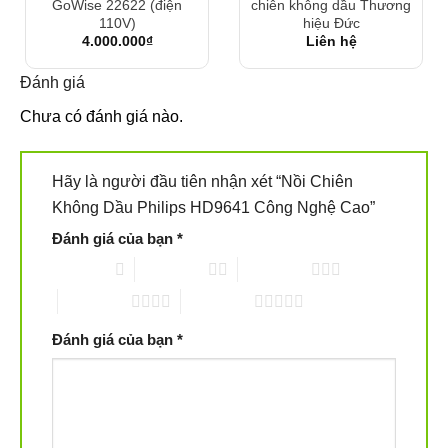
GoWise 22622 (điện
chiên không dầu Thương
110V)
hiệu Đức
4.000.000
₫
Liên hệ
Đánh giá
Chưa có đánh giá nào.
Hãy là người đầu tiên nhận xét “Nồi Chiên
Không Dầu Philips HD9641 Công Nghệ Cao”
Đánh giá của bạn
*
1 trên 5 sao
2 trên 5 sao
3 trên 5 sao
4 trên 5 sao
5 trên 5 sao
Tay cầm EasyClick tiện dụng
: Bên cạnh đó, tay cầm
EasyClick toàn cầu mới của Philips giúp bạn trộn và kết
Đánh giá của bạn
*
hợp phụ kiện nấu ăn phù hợp. Đạt được kết quả tốt nhất
cho các món ăn chính của bạn, mỗi ngày. Ngoài ra nó
cho phép lưu trữ bộ gọn gàng sau khi sử dụng.