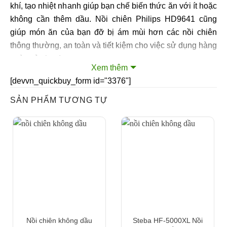
khí, tạo nhiệt nhanh giúp bạn chế biến thức ăn với ít hoặc
không cần thêm dầu. Nồi chiên Philips HD9641 cũng
giúp món ăn của bạn đỡ bị ám mùi hơn các nồi chiên
thông thường, an toàn và tiết kiệm cho việc sử dụng hàng
ngày của bạn!
Xem thêm
[devvn_quickbuy_form id="3376"]
Công nghệ TurboStar
: Xoay không khí nóng liên tục
thông qua toàn bộ buồng nấu, dẫn đến sự phân bố nhiệt
SẢN PHẨM TƯƠNG TỰ
ngay cả trong toàn bộ giỏ. “TurboStar đạt được luồng
không khí tối ưu nhất để thực phẩm nấu chín đồng đều
hơn”.
Ứng dụng Philips Airfryer
: Miễn phí và gồm những công
thức nấu ăn ngon, dễ làm. Bạn chỉ cần làm theo từng
bước trong sách hướng dẫn là đã có một bữa ăn ngon bổ
dưỡng cho cả gia đình. Lấy cảm hứng từ các bữa ăn nhẹ
hoặc bữa ăn nhanh lành mạnh, cải thiện sức khỏe và có
Nồi chiên không dầu
Steba HF-5000XL Nồi
các món ăn nhanh chóng trong những dịp đặc biệt.