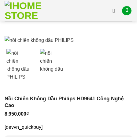
Skip
to
content
Nồi Chiên Không Dầu Philips HD9641 Công Nghệ
Cao
8.950.000
₫
[devvn_quickbuy]