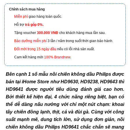
Chính sách mua hàng
Miễn phí
giao hàng toàn quốc.
173 Nguyễn Thái Bình, Phường 4, Quận Tân Bình, Hồ
Chí Minh
Hỗ trợ
trả góp 0%.
Tặng voucher
300.000 VNĐ
cho khách hàng mua lần sau.
601 Hoàng Liên, TP Lào Cai
Bảo dưỡng miễn phí
3 lần / năm trong suốt thời gian bảo hành.
Đổi mới trong 15 ngày đầu
nếu có lỗi nhà sản xuất.
Cam kết hàng mới
100% Brandnew
.
Bên cạnh 1 số mẫu nồi chiên không dầu Philips được
bán tại iHome Store như HD9630, HD9238, HD9643 thì
HD9641 được người tiêu dùng đánh giá cao hơn.
Bởi thiết kế hiện đại, 4 chức năng riêng biệt, bạn có
thể dễ dàng nấu nướng với chỉ một nút chạm: khoai
tây chiên đông lạnh, thịt, cá và đùi gà. Cùng với công
suất mạnh mẽ, dung tích lớn, sử dụng đơn giản, nồi
chiên không dầu Philips HD9641 chắc chắn sẽ mang