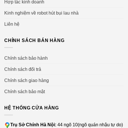
Hợp tác kinh doanh
iHome Store
Kinh nghiệm về robot hút bụi lau nhà
HỆ THỐNG CỬA HÀNG IHOME STORE TRÊN TOÀN
Liên hệ
QUỐC:
–
Showroom 1
: Số 34 Ngõ 10 Nguyễn Văn Huyên (gần
CHÍNH SÁCH BÁN HÀNG
chùa Hà), Hà Nội – Hotline: 0905.663.883
Chính sách bảo hành
–
Showroom 2
: 26 Nguyễn Tuân, Hà Nội – Hotline:
0899.122.988
Chính sách đổi trả
Chính sách giao hàng
–
Showroom 3
: 221C Lạch Tray, Ngô Quyền, Hải Phòng
– Hotline: 0838.553.898
Chính sách bảo mật
–
Showroom 4
: 56 Nguyễn Thái Bình, phường 12, quận
HỆ THỐNG CỬA HÀNG
Tân Bình, TP.HCM – Hotline: 0899.122.988
–
Showroom 5
: 340 Nguyễn Văn Cừ, Hồng Hải, Hạ
Trụ Sở Chính Hà Nội:
44 ngõ 10(ngõ quán nhậu tự do)