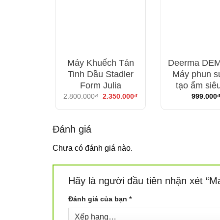
Máy Khuếch Tán
Deerma DEM
Tinh Dầu Stadler
Máy phun 
Form Julia
tạo ẩm siê
Giá
Giá
2.800.000
₫
2.350.000
₫
999.000
gốc
hiện
là:
tại
2.800.000₫.
là:
2.350.000₫.
Đánh giá
Chưa có đánh giá nào.
Hãy là người đầu tiên nhận xét “
Đánh giá của bạn
*