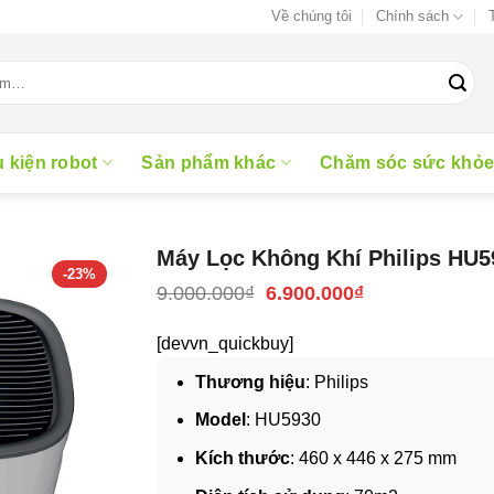
Về chúng tôi
Chính sách
 kiện robot
Sản phẩm khác
Chăm sóc sức khỏ
Máy Lọc Không Khí Philips HU5
-23%
Giá
Giá
9.000.000
₫
6.900.000
₫
gốc
hiện
là:
tại
[devvn_quickbuy]
9.000.000₫.
là:
6.900.000₫.
Thương hiệu
: Philips
Model
: HU5930
Kích thước
: 460 x 446 x 275 mm