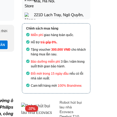
Mai, Hà Nội.
221D Lạch Tray, Ngô Quyền,
Hải Phòng
Chính sách mua hàng
 thời
173 Nguyễn Thái Bình,
Miễn phí
giao hàng toàn quốc.
Phường 4, Quận Tân Bình, Hồ
Hỗ trợ
trả góp 0%.
Chí Minh
Tặng voucher
300.000 VNĐ
cho khách
hàng mua lần sau.
601 Hoàng Liên, TP Lào Cai
Bảo dưỡng miễn phí
3 lần / năm trong
suốt thời gian bảo hành.
Đổi mới trong 15 ngày đầu
nếu có lỗi
nhà sản xuất.
Cam kết hàng mới
100% Brandnew
.
rường ô
Robot hút bụi
lau nhà
Philips
-37%
Ecovacs
n, công
Deebot T10