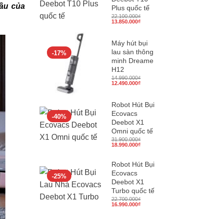
đầu của
Plus quốc tế
22.100.000
₫
Giá
Giá
13.850.000
₫
gốc
hiện
là:
tại
22.100.000₫.
là:
Máy hút bụi
13.850.000₫.
lau sàn thông
-17%
minh Dreame
H12
14.990.000
₫
Giá
Giá
12.490.000
₫
gốc
hiện
là:
tại
14.990.000₫.
là:
Robot Hút Bụi
12.490.000₫.
Ecovacs
-40%
Deebot X1
Omni quốc tế
31.900.000
₫
Giá
Giá
18.990.000
₫
gốc
hiện
là:
tại
31.900.000₫.
là:
Robot Hút Bụi
18.990.000₫.
Ecovacs
-25%
Deebot X1
Turbo quốc tế
22.700.000
₫
Giá
Giá
16.990.000
₫
gốc
hiện
là:
tại