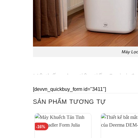
Máy Lọc
Hệ thống lọc tiên tiến 3 giai đ
[devvn_quickbuy_form id="3411"]
Giai đoạn 1: Bộ lọc độ ẩm của máy sẽ hút nh
SẢN PHẨM TƯƠNG TỰ
Giai đoạn 2: Công nghệ bốc hơi tiên tiến 
bằng cách cho các phân tử nước vào không k
Giai đoạn 3: Làm sạch không khí ra khỏi máy 
-16%