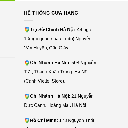
G
HỆ THỐNG CỬA HÀNG
Trụ Sở Chính Hà Nội:
44 ngõ
10(ngõ quán nhậu tự do) Nguyễn
Văn Huyên, Cầu Giấy.
n trong
từ không
Chi Nhánh Hà Nội:
508 Nguyễn
à thoải
Trãi, Thanh Xuân Trung, Hà Nội
(Cạnh Viettel Store).
Chi Nhánh Hà Nội:
21 Nguyễn
Đức Cảnh, Hoàng Mai, Hà Nội.
Hồ Chí Minh:
173 Nguyễn Thái