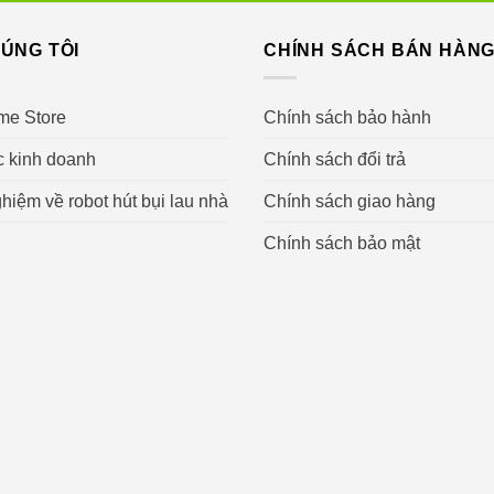
ÚNG TÔI
CHÍNH SÁCH BÁN HÀN
me Store
Chính sách bảo hành
c kinh doanh
Chính sách đổi trả
 lọc không khí Philips HU5930 đảm bảo lọc 99,99% các bụi bẩ
hiệm về robot hút bụi lau nhà
Chính sách giao hàng
t cực tím lên đến 0,02μm. Và thậm chí loại bỏ các mùi và khí 
Chính sách bảo mật
oáng và dễ chịu trong một phòng kín, giúp tạo giấc ngủ ngon v
 bị dị ứng, người mắc bệnh về đường hô hấp.