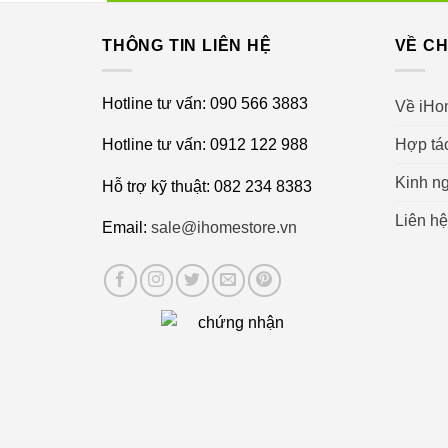
THÔNG TIN LIÊN HỆ
VỀ CH
Hotline tư vấn: 090 566 3883
Về iHo
Hợp tá
Hotline tư vấn: 0912 122 988
Bên cạnh đó, bộ lọc NanoProtect HEPA của máy
Kinh ng
Hỗ trợ kỹ thuật: 082 234 8383
gia đình, lọc bụi phấn, bụi, vi khuẩn và các hạ
Liên hệ
khí. Mang lại một không gian sạch sẽ, thông th
Email:
sale@ihomestore.vn
mái. Đặc biệt tốt cho người già, trẻ em, người
Công nghệ NanoCloud