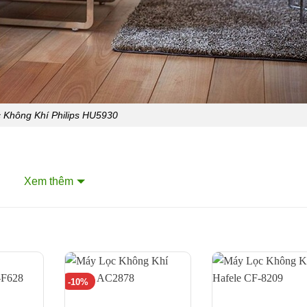
 Không Khí Philips HU5930
oạn
Xem thêm
ững bụi bẩn trong không khí.
ngăn ngừa vi khuẩn và đá vôi khỏi sự lắng đọng và làm ẩm kh
hí.
làm ẩm với tốc độ ổn định.
-10%