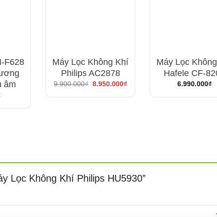
-F628
Máy Lọc Không Khí
Máy Lọc Không
sương
Philips AC2878
Hafele CF-82
u âm
Giá
Giá
9.900.000
₫
8.950.000
₫
6.990.000
₫
gốc
hiện
₫
là:
tại
9.900.000₫.
là:
8.950.000₫.
Máy Lọc Không Khí Philips HU5930”