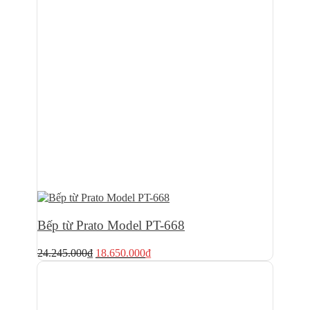
Bếp từ Prato Model PT-668
Giá
Giá
24.245.000
₫
18.650.000
₫
gốc
hiện
là:
tại
24.245.000₫.
là:
18.650.000₫.