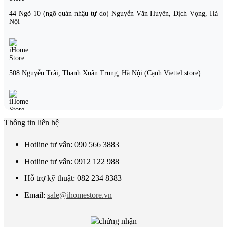
1.390.000₫.
44 Ngõ 10 (ngõ quán nhậu tự do) Nguyễn Văn Huyên, Dịch Vọng, Hà
Nội
508 Nguyễn Trãi, Thanh Xuân Trung, Hà Nội (Cạnh Viettel store).
Thông tin liên hệ
21 Nguyễn Đức Cảnh, Hoàng Mai, Hà Nội.
Hotline tư vấn: 090 566 3883
Hotline tư vấn: 0912 122 988
221D Lạch Tray, Ngô Quyền, Hải Phòng
Hỗ trợ kỹ thuật: 082 234 8383
Email:
sale@ihomestore.vn