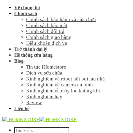
Skip
Về chúng tôi
to
Chính sách
content
Chính sách bảo hành và sửa chữa
Chính sách bảo mật
Chính sách đổi trả
Chính sách giao hàng
Điều khoản dịch vụ
Trở thành đại lý
Hệ thống cửa hàng
Blog
Tin tức iHomestore
Dịch vụ sửa chữa
Kinh nghiệm về robot hút bụi lau nhà
Kinh nghiệm về camera an ninh
Kinh nghiệm về máy lọc không khí
Kinh nghiệm hay
Review
Liên hệ
Tìm