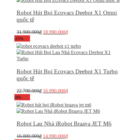
12.490.000₫.
Robot Hút Bụi Ecovacs Deebot X1 Omni
quốc tế
Giá
Giá
31.900.000
₫
18.990.000
₫
gốc
hiện
-25%
là:
tại
31.900.000₫.
là:
18.990.000₫.
Robot Hút Bụi Ecovacs Deebot X1 Turbo
quốc tế
Giá
Giá
22.700.000
₫
16.990.000
₫
gốc
hiện
-6%
là:
tại
22.700.000₫.
là:
16.990.000₫.
Robot Lau Nhà iRobot Braava JET M6
Giá
Giá
16.000.000
₫
14.990.000
₫