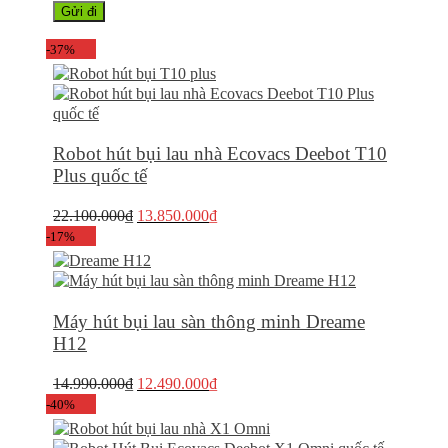
-37%
Robot hút bụi lau nhà Ecovacs Deebot T10
Plus quốc tế
Giá
Giá
22.100.000
₫
13.850.000
₫
gốc
hiện
-17%
là:
tại
22.100.000₫.
là:
13.850.000₫.
Máy hút bụi lau sàn thông minh Dreame
H12
Giá
Giá
14.990.000
₫
12.490.000
₫
gốc
hiện
-40%
là:
tại
14.990.000₫.
là: