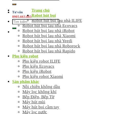
kiếm:
Trang chủ
Tư vấn
Robot hút bụi
0905.663.883
Robot hút bụi lau nhà ILIFE
Tìm
Robot hút bụi lau nhà Ecovacs
kiếm:
Robot hút bụi lau nhà iRobot
Robot hút bụi lau nhà Xiaomi
Robot hút bụi lau nhà Yeedi
Robot hút bụi lau nhà Roborock
Robot hút bụi lau nhà Rapido
Phụ kiện robot
Phụ kiện robot ILIFE
Phụ kiện Ecovacs
Phụ kiện iRobot
Phụ kiện robot Xiaomi
Sản phẩm khác
Nồi chiên không dầu
Máy lọc không khí
Bếp Điện, Bếp Từ
Máy hút mùi
Máy hút bụi cầm tay
Máy lọc nước