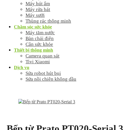
Máy hút ẩm
Máy rửa bát
Máy sưởi
Thùng rác thông minh
Chăm sóc sức khỏe
Máy tăm nước
Bàn chải điện
Cân sức khỏe
Thiết bị thông minh
Camera quan sát
Tivi Xiaomi
Dịch vụ
Sửa robot hút bụi
Sửa nồi chiên không dầu
Bếp từ Prato PT020-Serial 3