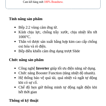
Cam kết hàng mới
100% Brandnew
.
173 Nguyễn Thái Bình, Phường 4, Quận Tân Bình, Hồ Chí
Minh
Tính năng sản phẩm
Bếp 2:2 vùng cảm ứng từ.
Kính chịu lực, chống trầy xước, chịu nhiệt lên tới
1000°C.
601 Hoàng Liên, TP Lào Cai
Thân vỏ được sản xuất bằng hợp kim cao cấp chống
oxi hóa và rò điện.
Bếp điều khiển cảm ứng dạng trượt Slide
Chức năng sản phẩm
Công nghệ
Inverter
giúp tối ưu điện năng sử dụng.
Chức năng Booster Function (tăng nhiệt độ nhanh).
Hệ thống bảo vệ quá tải, quá nhiệt và ngắt tự động
khi có sự cố.
Chế độ hẹn giờ thông minh tự động ngắt điện khi
hết thời gian
Thông số kỹ thuật