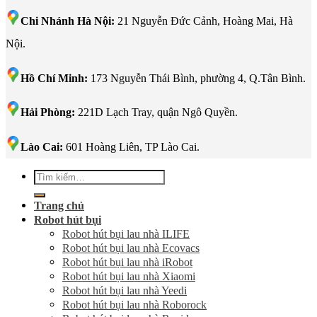
Chi Nhánh Hà Nội:
21 Nguyễn Đức Cảnh, Hoàng Mai, Hà
Nội.
Hồ Chí Minh:
173 Nguyễn Thái Bình, phường 4, Q.Tân Bình.
Hải Phòng:
221D Lạch Tray, quận Ngô Quyền.
Lào Cai:
601 Hoàng Liên, TP Lào Cai.
Tìm
kiếm:
Trang chủ
Robot hút bụi
Robot hút bụi lau nhà ILIFE
Robot hút bụi lau nhà Ecovacs
Robot hút bụi lau nhà iRobot
Robot hút bụi lau nhà Xiaomi
Robot hút bụi lau nhà Yeedi
Robot hút bụi lau nhà Roborock