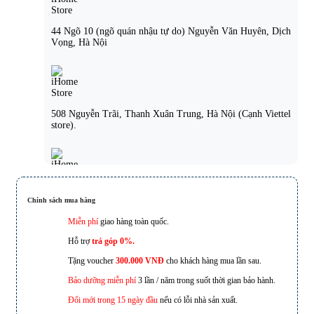
44 Ngõ 10 (ngõ quán nhậu tự do) Nguyễn Văn Huyên, Dịch
Vọng, Hà Nội
508 Nguyễn Trãi, Thanh Xuân Trung, Hà Nội (Cạnh Viettel
store).
21 Nguyễn Đức Cảnh, Hoàng Mai, Hà Nội.
Chính sách mua hàng
Miễn phí
giao hàng toàn quốc.
Hỗ trợ
trả góp 0%.
Tặng voucher
300.000 VNĐ
cho khách hàng mua lần sau.
221D Lạch Tray, Ngô Quyền, Hải Phòng
Bảo dưỡng miễn phí
3 lần / năm trong suốt thời gian bảo hành.
Đổi mới trong 15 ngày đầu
nếu có lỗi nhà sản xuất.