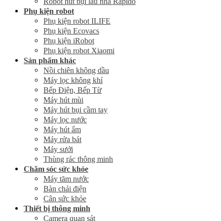
Robot hút bụi lau nhà Rapido
Phụ kiện robot
Phụ kiện robot ILIFE
Phụ kiện Ecovacs
Phụ kiện iRobot
Phụ kiện robot Xiaomi
Sản phẩm khác
Nồi chiên không dầu
Máy lọc không khí
Bếp Điện, Bếp Từ
Máy hút mùi
Máy hút bụi cầm tay
Máy lọc nước
Máy hút ẩm
Máy rửa bát
Máy sưởi
Thùng rác thông minh
Chăm sóc sức khỏe
Máy tăm nước
Bàn chải điện
Cân sức khỏe
Thiết bị thông minh
Camera quan sát