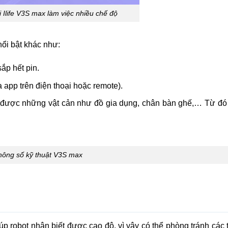
i Ilife V3S max làm việc nhiều chế độ
nổi bật khác như:
ắp hết pin.
 app trên điện thoại hoặc remote).
t được những vật cản như đồ gia dụng, chân bàn ghế,… Từ đó 
hông số kỹ thuật V3S max
úp robot nhận biết được cao độ, vì vậy có thể phòng tránh các