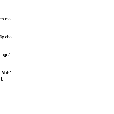
ạch mọi
cấp cho
 ngoài
uôi thú
ải.