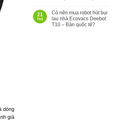
Có nên mua robot hút bụi
21
lau nhà Ecovacs Deebot
Th5
T10 – Bản quốc tế?
là dòng
nh giá