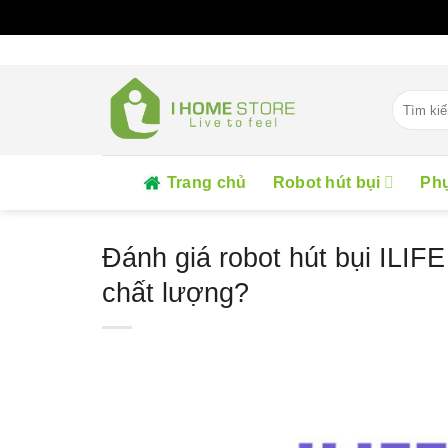
Skip
to
content
Tìm
kiếm:
Trang chủ
Robot hút bụi
Phụ
Đánh giá robot hút bụi ILIF
chất lượng?