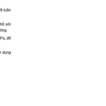
đi tuần
 hồ với
hóng.
 Pa, để
ử dụng