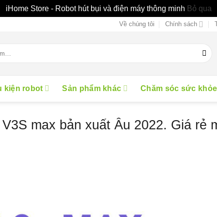
iHome Store - Robot hút bụi và điện máy thông minh
Bỏ qua
Về chúng tôi
Chính sách
 kiện robot
Sản phẩm khác
Chăm sóc sức khỏ
E V3S max bản xuất Âu 2022. Giá rẻ 