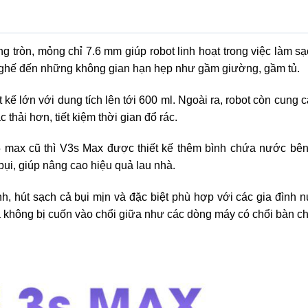
dạng tròn, mỏng chỉ 7.6 mm giúp robot linh hoạt trong việc làm s
 ghế đến những không gian hạn hẹp như gầm giường, gầm tủ.
 kế lớn với dung tích lên tới 600 ml. Ngoài ra, robot còn cung 
 thải hơn, tiết kiệm thời gian đổ rác.
 max cũ thì V3s Max được thiết kế thêm bình chứa nước bên
ụi, giúp nâng cao hiệu quả lau nhà.
, hút sạch cả bụi mịn và đặc biệt phù hợp với các gia đình n
à không bị cuốn vào chổi giữa như các dòng máy có chổi bàn ch