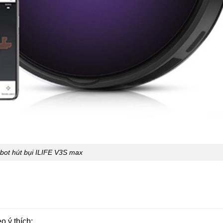
bot hút bụi ILIFE V3S max
o ý thích: