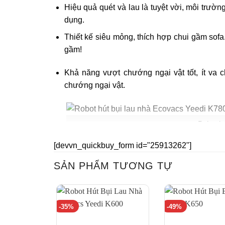
Hiệu quả quét và lau là tuyệt vời, môi trườn
dụng.
Thiết kế siêu mỏng, thích hợp chui gầm sofa
gầm!
Khả năng vượt chướng ngại vật tốt, ít va
chướng ngại vật.
Robot hú
[devvn_quickbuy_form id="25913262"]
Với robot này, bạn không cần phải quét và lau s
SẢN PHẨM TƯƠNG TỰ
sàn là mình ghét lắm, quét nhẹ thế nào thì nó 
K780,
nhà cửa luôn trong tình trạng sạch bóng.
-35%
-49%
Địa chỉ mua Robot hút bụi la