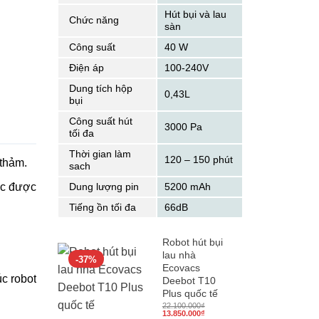
Hút bụi và lau
Chức năng
sàn
Công suất
40 W
Điện áp
100-240V
Dung tích hộp
0,43L
bụi
Công suất hút
3000 Pa
tối đa
Thời gian làm
120 – 150 phút
 thảm.
sach
ực được
Dung lượng pin
5200 mAh
Tiếng ồn tối đa
66dB
Robot hút bụi
lau nhà
-37%
Ecovacs
c robot
Deebot T10
Plus quốc tế
22.100.000
₫
Giá
Giá
13.850.000
₫