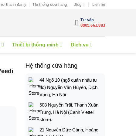
Trở thành đại lý
Hệ thống cửa hàng
Blog
Liên hệ
Tư vấn
0905.663.883
e
Thiết bị thông minh
Dịch vụ
Hệ thống cửa hàng
Yeedi
44 Ngõ 10 (ngõ quán nhậu tự
do) Nguyễn Văn Huyên, Dịch
Vọng, Hà Nội
508 Nguyễn Trãi, Thanh Xuân
Trung, Hà Nội (Cạnh Viettel
store).
21 Nguyễn Đức Cảnh, Hoàng