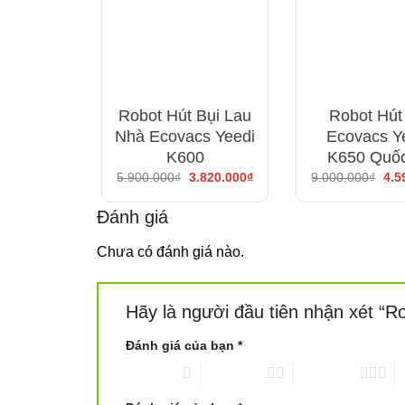
Novadigital là đại lý chính hãng đầu tiên phân
trong ngành gia dụng công nghệ cao, chúng tôi
Liên hệ đặt hàng chính hãng ngay với
iHomest
Robot Hút Bụi Lau
Robot Hút
Nhà Ecovacs Yeedi
Ecovacs Y
K600
K650 Quố
Giá
Giá
Giá
5.900.000
₫
3.820.000
₫
9.000.000
₫
4.5
gốc
hiện
gốc
là:
tại
là:
5.900.000₫.
là:
9.0
Đánh giá
3.820.000₫.
Chưa có đánh giá nào.
Hãy là người đầu tiên nhận xét “R
Đánh giá của bạn
*
1 trên 5 sao
2 trên 5 sao
3 trên 5 sao
4