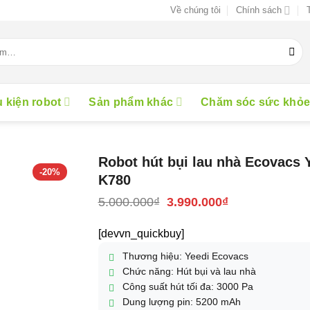
Về chúng tôi
Chính sách
 kiện robot
Sản phẩm khác
Chăm sóc sức khỏ
Robot hút bụi lau nhà Ecovacs 
-20%
K780
Giá
Giá
5.000.000
₫
3.990.000
₫
gốc
hiện
là:
tại
[devvn_quickbuy]
5.000.000₫.
là:
3.990.000₫.
Thương hiệu: Yeedi Ecovacs
Chức năng: Hút bụi và lau nhà
Công suất hút tối đa: 3000 Pa
Dung lượng pin: 5200 mAh