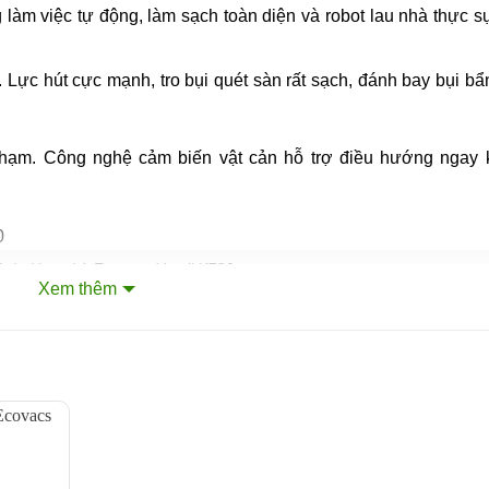
g làm việc tự động, làm sạch toàn diện và robot lau nhà thực 
. Lực hút cực mạnh, tro bụi quét sàn rất sạch, đánh bay bụi bẩ
 chạm. Công nghệ cảm biến vật cản hỗ trợ điều hướng ngay 
t bụi lau nhà Ecovacs Yeedi K780
Xem thêm
àn theo cách thủ công trong tương lai! Mỗi lần nhà mình cầm c
cũng bay lơ lửng trong không khí như bụi vậy. Nhưng khi sử dụ
u nhà Yeedi K780 chính hãng