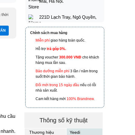
Mai, Hà Nội.
 thời
221D Lạch Tray, Ngô Quyền,
Hải Phòng
Chính sách mua hàng
173 Nguyễn Thái Bình,
Miễn phí
giao hàng toàn quốc.
Phường 4, Quận Tân Bình, Hồ
Hỗ trợ
trả góp 0%.
Chí Minh
Tặng voucher
300.000 VNĐ
cho khách
hàng mua lần sau.
601 Hoàng Liên, TP Lào Cai
Bảo dưỡng miễn phí
3 lần / năm trong
suốt thời gian bảo hành.
Đổi mới trong 15 ngày đầu
nếu có lỗi
nhà sản xuất.
Cam kết hàng mới
100% Brandnew
.
nhu cầu
Thông số kỹ thuật
h nhanh.
Thương hiệu
Yeedi