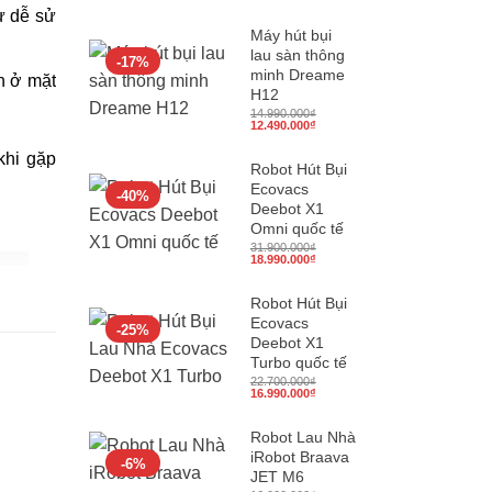
gốc
hiện
sự dễ sử
là:
tại
22.100.000₫.
là:
Máy hút bụi
13.850.000₫.
lau sàn thông
-17%
minh Dreame
n ở mặt
H12
14.990.000
₫
Giá
Giá
12.490.000
₫
gốc
hiện
là:
tại
khi gặp
14.990.000₫.
là:
Robot Hút Bụi
12.490.000₫.
Ecovacs
-40%
Deebot X1
Omni quốc tế
31.900.000
₫
Giá
Giá
18.990.000
₫
gốc
hiện
là:
tại
31.900.000₫.
là:
Robot Hút Bụi
18.990.000₫.
Ecovacs
-25%
hổi quét
Deebot X1
Turbo quốc tế
ng
Yeedi
22.700.000
₫
Giá
Giá
16.990.000
₫
gốc
hiện
là:
tại
22.700.000₫.
là:
Robot Lau Nhà
16.990.000₫.
iRobot Braava
-6%
JET M6