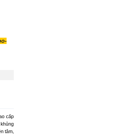
bo-
ao cấp
u khủng
ên tâm,