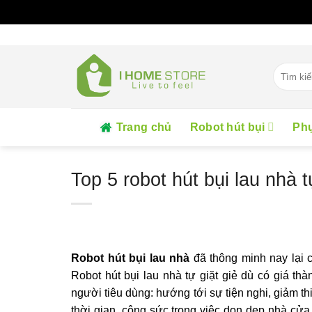
Skip
to
content
Tìm
kiếm:
Trang chủ
Robot hút bụi
Phụ
Top 5 robot hút bụi lau nhà t
Robot hút bụi lau nhà
đã thông minh nay lại c
Robot hút bụi lau nhà tự giặt giẻ dù có giá 
người tiêu dùng: hướng tới sự tiện nghi, giảm thi
thời gian, công sức trong việc dọn dẹp nhà cử