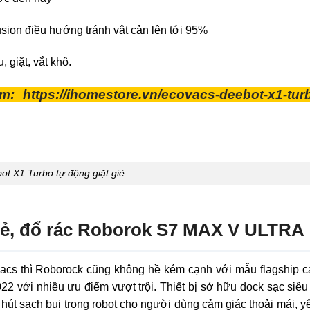
usion điều hướng tránh vật cản lên tới 95%
 giặt, vắt khô.
m:
https://ihomestore.vn/ecovacs-deebot-x1-tur
ot X1 Turbo tự động giặt giẻ
giẻ, đổ rác Roborok S7 MAX V ULTRA
vacs thì Roborock cũng không hề kém cạnh với mẫu flagship c
2 với nhiều ưu điểm vượt trội. Thiết bị sở hữu dock sạc siê
 hút sạch bụi trong robot cho người dùng cảm giác thoải mái, y