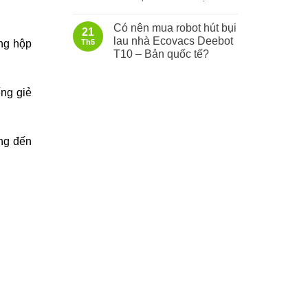
Có nên mua robot hút bụi
21
lau nhà Ecovacs Deebot
ong hộp
Th5
T10 – Bản quốc tế?
ng giẻ
ang đến