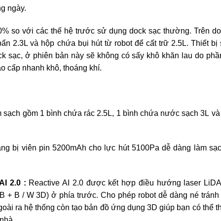
ng ngày.
0% so với các thế hệ trước sử dụng dock sạc thường. Trên do
 2.3L và hộp chứa bụi hút từ robot để cất trữ 2.5L. Thiết bị 
ock sạc, ở phiên bản này sẽ không có sấy khô khăn lau do ph
cao cấp nhanh khô, thoáng khí.
 sạch gồm 1 bình chứa rác 2.5L, 1 bình chứa nước sạch 3L và
ang bị viên pin 5200mAh cho lực hút 5100Pa dễ dàng làm sạc
AI 2.0 :
Reactive AI 2.0 được kết hợp điều hướng laser LiD
 + B / W 3D) ở phía trước. Cho phép robot dễ dàng né tránh 
goài ra hệ thống còn tạo bản đồ ứng dụng 3D giúp bạn có thể t
 nhà.