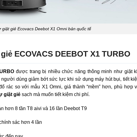
tự giặt giẻ Ecovacs Deebot X1 Omni bản quốc tế
iặt giẻ ECOVACS DEEBOT X1 TURBO
 TURBO
được trang bị nhiều chức năng thông minh như giặt k
gười dùng giảm bớt sức lực khi sử dụng máy hút bụi, tiết ki
g đổ rác so với mẫu X1 Omni, giá thành “mềm” hơn, phù hợp v
ự giặt giẻ
sạch mà muốn tiết kiệm chi phí.
án hơn 8 tần T8 aivi và 16 lần Deebot T9
chính sác hơn 4 lần
ước đến nay