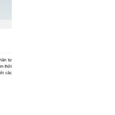
hăn tự
ệm thời
ới các