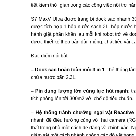
tiết kiệm thời gian trong các công việc nội trợ hằ
S7 MaxV Ultra được trang bị dock sạc nhanh 3
được tích hợp 1 hộp nước sạch 3L, hộp nước bẩn
hành giặt phần khăn lau mỗi khi robot trở về d
được thiết kế theo bản dài, mỏng, chất liệu vải 
Đăc điểm nổi bật:
– Dock sạc hoàn toàn mới 3 in 1 :
hệ thống làm
chứa nước bẩn 2.3L.
– Pin dung lượng lớn cùng lực hút mạnh:
tr
tích phòng lên tới 300m2 với chế độ tiêu chuẩn.
– Hệ thống tránh chướng ngại vật Reactive 
nhanh để điều hướng cùng với hai camera (RGB
thất trong nhà một cách dễ dàng và chính xác. N
giám sát một cách nhánh chóng các độ vật trong