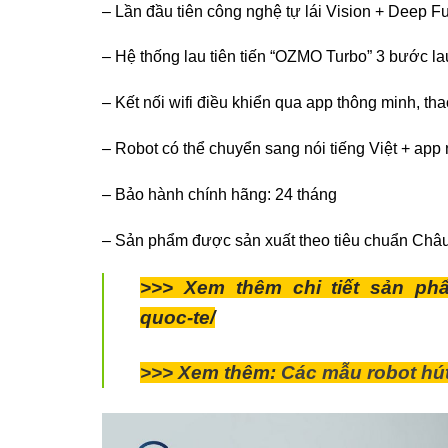
– Lần đầu tiên công nghệ tự lái Vision + Deep F
– Hệ thống lau tiên tiến “OZMO Turbo” 3 bước lau,
– Kết nối wifi điều khiển qua app thông minh, th
– Robot có thể chuyển sang nói tiếng Việt + app
– Bảo hành chính hãng: 24 tháng
– Sản phẩm được sản xuất theo tiêu chuẩn Châu
>>> Xem thêm chi tiết sản p
quoc-te/
>>> Xem thêm:
Các mẫu robot hú