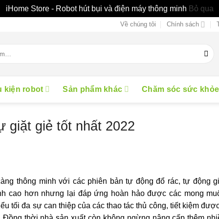
iHome Store - Robot hút bụi và điện máy thông minh
Bỏ qua
Về chúng tôi
Chính sách
 kiện robot
Sản phẩm khác
Chăm sóc sức khỏ
ự giặt giẻ tốt nhất 2022
àng thông minh với các phiên bản tự động đổ rác, tự động gi
thành cao hơn nhưng lại đáp ứng hoàn hảo được các mong mu
ểu tối đa sự can thiệp của các thao tác thủ công, tiết kiệm đượ
a. Đồng thời nhà sản xuất còn không ngừng nâng cấp thêm nhi