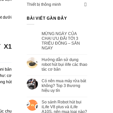
Thiết bị thông minh
t dưới
BÀI VIẾT GẦN ĐÂY
MỪNG NGÀY CỦA
CHA! ƯU ĐÃI TỚI 3
TRIỆU ĐỒNG – SĂN
T X1
NGAY
Hướng dẫn sử dụng
robot hút bụi ilife các thao
ni bản
tác cơ bản
như: cơ
Có nên mua máy rửa bát
ộng hút
không? Top 3 thương
hiệu uy tín
So sánh Robot hút bụi
iLife V8 plus và iLife
úc chu
A10S, nên mua loại nào?