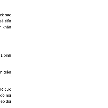
ck sạc
sẽ tiến
ần khăn
 1 bình
h diện
AR cực
đồ nội
heo dõi