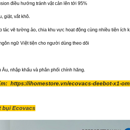
usion điều hướng tránh vật cản lên tới 95%
 giặt, vắt khô.
ao tác vẽ tường ảo, chia khu vực hoạt động cùng nhiều tiện ích 
 ngôn ngữ Việt tiện cho người dùng theo dõi
 Âu, nhập khẩu và phân phối chính hãng.
hẩm:
https://ihomestore.vn/ecovacs-deebot-x1-om
t bụi Ecovacs