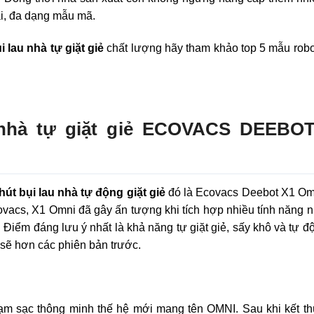
ại, đa dạng mẫu mã.
i lau nhà tự giặt giẻ
chất lượng hãy tham khảo top 5 mẫu robo
 nhà tự giặt giẻ ECOVACS DEEBO
hút bụi lau nhà tự động giặt giẻ
đó là Ecovacs Deebot X1 Om
vacs, X1 Omni đã gây ấn tượng khi tích hợp nhiều tính năng 
 Điểm đáng lưu ý nhất là khả năng tự giặt giẻ, sấy khô và tự đ
sẽ hơn các phiên bản trước.
rạm sạc thông minh thế hệ mới mang tên OMNI. Sau khi kết th