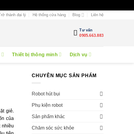
Trở thành đại lý
Hệ thống cửa hàng
Blog
Liên hệ
Tư vấn
0905.663.883
e
Thiết bị thông minh
Dịch vụ
CHUYÊN MỤC SẢN PHẨM
Robot hút bụi
Phụ kiện robot
ặt giẻ.
Sản phẩm khác
ốn của
c nhiều
Chăm sóc sức khỏe
ều tiện