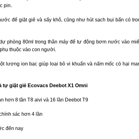
c pin.
ớc để giặt giẻ và sấy khô, cũng như hút sạch bụi bẩn có tr
 dự phòng 80ml trong thân máy để tự động bơm nước vào miế
ự phụ thuộc vào con người.
ột lượng ion bạc giúp loại bỏ vi khuẩn và nấm mốc có hại m
à tự giặt giẻ Ecovacs Deebot X1 Omni
án hơn 8 tần T8 aivi và 16 lần Deebot T9
chính sác hơn 4 lần
ước đến nay