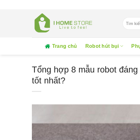
Skip
to
content
Tìm
kiếm:
Trang chủ
Robot hút bụi
Phụ
Tổng hợp 8 mẫu robot đáng 
tốt nhất?