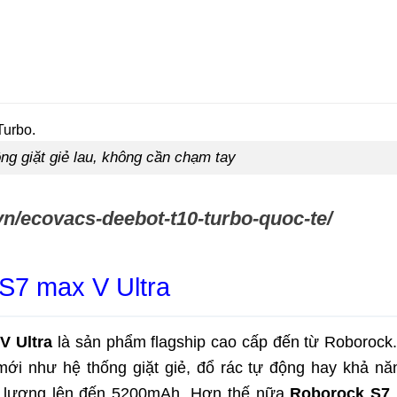
ng giặt giẻ lau, không cần chạm tay
vn/ecovacs-deebot-t10-turbo-quoc-te/
 S7 max V Ultra
V Ultra
là sản phẩm flagship cao cấp đến từ Roborock.
mới như hệ thống giặt giẻ, đổ rác tự động hay khả nă
ng lượng lên đến 5200mAh. Hơn thế nữa
Roborock S7