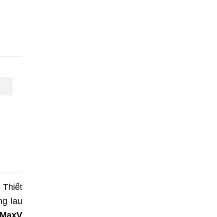
 Thiết
ng lau
 MaxV