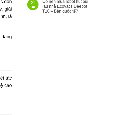
ệc dọn
Có nên mua robot hút bụi
21
lau nhà Ecovacs Deebot
Th5
, giải
T10 – Bản quốc tế?
nh, là
à đáng
ệt tác
hệ cao