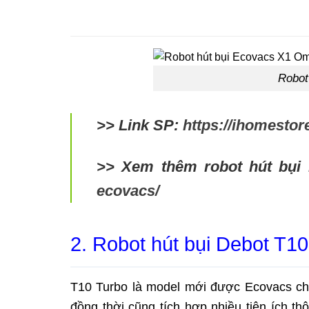
Robot
>> Link SP:
https://ihomesto
>> Xem thêm robot hút bụi
ecovacs/
2. Robot hút bụi Debot T1
T10 Turbo là model mới được Ecovacs cho
đồng thời cũng tích hợp nhiều tiện ích t