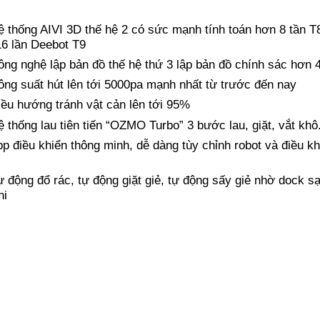
ệ thống AIVI 3D thế hệ 2 có sức mạnh tính toán hơn 8 tần T8
16 lần Deebot T9
ông nghệ lập bản đồ thế hệ thứ 3 lập bản đồ chính sác hơn 4
ông suất hút lên tới 5000pa mạnh nhất từ trước đến nay
iều hướng tránh vật cản lên tới 95%
ệ thống lau tiên tiến “OZMO Turbo” 3 bước lau, giặt, vắt khô
pp điều khiển thông minh, dễ dàng tùy chỉnh robot và điều kh
ự động đổ rác, tự động giặt giẻ, tự động sấy giẻ nhờ dock s
ni