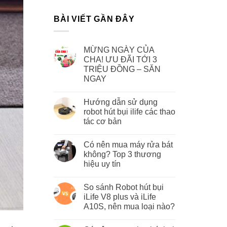
BÀI VIẾT GẦN ĐÂY
MỪNG NGÀY CỦA
CHA! ƯU ĐÃI TỚI 3
TRIỆU ĐỒNG – SĂN
NGAY
Hướng dẫn sử dụng
robot hút bụi ilife các thao
tác cơ bản
Có nên mua máy rửa bát
không? Top 3 thương
hiệu uy tín
So sánh Robot hút bụi
iLife V8 plus và iLife
A10S, nên mua loại nào?