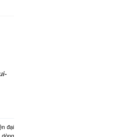
ui-
ện đại
g dòng