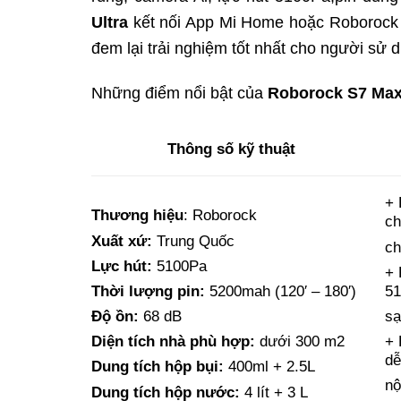
Ultra
kết nối App Mi Home hoặc Roborock c
đem lại trải nghiệm tốt nhất cho người sử 
Những điểm nổi bật của
Roborock S7 Max
Thông số kỹ thuật
+ 
Thương hiệu
: Roborock
ch
Xuất xứ:
Trung Quốc
ch
Lực hút:
5100Pa
+ 
5
Thời lượng pin:
5200mah (120′ – 180′)
sạ
Độ ồn:
68 dB
+ 
Diện tích nhà phù hợp:
dưới 300 m2
dễ
Dung tích hộp bụi:
400ml + 2.5L
nộ
Dung tích hộp nước:
4 lít + 3 L