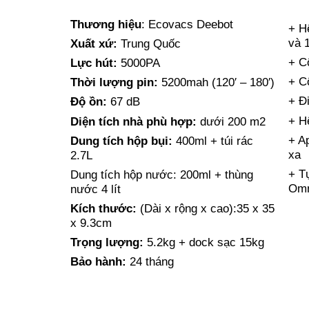
Thương hiệu
: Ecovacs Deebot
+ H
và 
Xuất xứ:
Trung Quốc
+ C
Lực hút:
5000PA
+ C
Thời lượng pin:
5200mah (120′ – 180′)
+ Đ
Độ ồn:
67 dB
+ H
Diện tích nhà phù hợp:
dưới 200 m2
+ A
Dung tích hộp bụi:
400ml + túi rác
xa
2.7L
+ T
Dung tích hộp nước: 200ml + thùng
Om
nước 4 lít
Kích thước:
(Dài x rộng x cao):35 x 35
x 9.3cm
Trọng lượng:
5.2kg + dock sạc 15kg
Bảo hành:
24 tháng