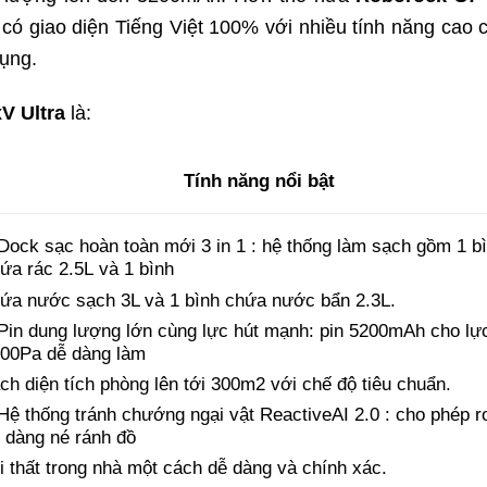
ó giao diện Tiếng Việt 100% với nhiều tính năng cao 
dụng.
V Ultra
là:
Tính năng nổi bật
Dock sạc hoàn toàn mới 3 in 1 : hệ thống làm sạch gồm 1 b
ứa rác 2.5L
và 1 bình
ứa nước sạch 3L và 1 bình chứa nước bẩn 2.3L.
Pin dung lượng lớn cùng lực hút mạnh: pin 5200mAh cho lự
100Pa
dễ
dàng
làm
ch diện tích phòng lên tới 300m2 với chế độ tiêu chuẩn.
Hệ thống tránh chướng ngại vật ReactiveAI 2.0 : cho phép r
 dàng né
ránh
đồ
i thất trong nhà một cách dễ dàng và chính xác.