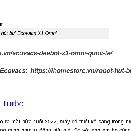
 hút bụi Ecovacs X1 Omni
re.vn/ecovacs-deebot-x1-omni-quoc-te/
 Ecovacs:
https://ihomestore.vn/robot-hut-b
0 Turbo
 ra mắt nửa cuối 2022, máy có thiết kế sang trọng hi
hông minh như tự động giặt giẻ. So với anh em họ cùn