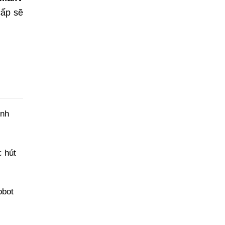
cấp sẽ
ình
c hút
obot