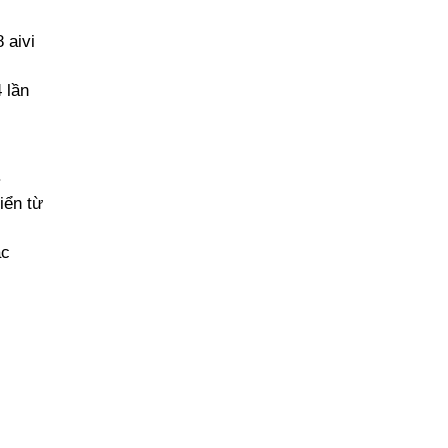
 aivi
 lần
.
iển từ
ạc