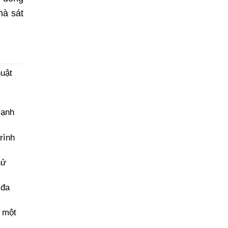
hà sát
huật
mạnh
rình
hử
 đa
i một