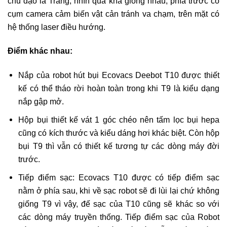
chủ đạo là Trắng, nhìn qua khá giống nhau, phía trước có
cụm camera cảm biến vật cản tránh va chạm, trên mặt có
hệ thống laser điều hướng.
Điểm khác nhau:
Nắp của robot hút bụi Ecovacs Deebot T10 được thiết
kế có thể tháo rời hoàn toàn trong khi T9 là kiểu dạng
nắp gập mở.
Hộp bụi thiết kế vát 1 góc chéo nên tấm lọc bụi hepa
cũng có kích thước và kiểu dáng hơi khác biệt. Còn hộp
bụi T9 thì vẫn có thiết kế tương tự các dòng máy đời
trước.
Tiếp điểm sạc: Ecovacs T10 được có tiếp điểm sạc
nằm ở phía sau, khi về sạc robot sẽ đi lùi lại chứ không
giống T9 vì vậy, đế sạc của T10 cũng sẽ khác so với
các dòng máy truyền thống. Tiếp điểm sạc của Robot