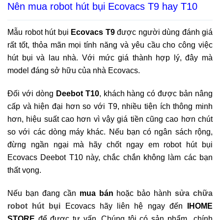
Nên mua robot hút bụi Ecovacs T9 hay T10
Mẫu robot hút bụi
Ecovacs T9
được người dùng đánh giá
rất tốt, thỏa mãn mọi tính năng và yêu cầu cho công việc
hút bụi và lau nhà. Với mức giá thành hợp lý, đây mà
model đáng sở hữu của nhà Ecovacs.
Đối với dòng
Deebot T10
, khách hàng có được bản nâng
cấp và hiện đại hơn so với T9, nhiều tiện ích thông minh
hơn, hiệu suất cao hơn vì vậy giá tiền cũng cao hơn chút
so với các dòng máy khác. Nếu bạn có ngân sách rộng,
đừng ngần ngại mà hãy chốt ngay em robot hút bụi
Ecovacs Deebot T10 này, chắc chắn không làm các bạn
thất vọng.
Nếu bạn đang cần
mua bán
hoặc bảo hành
sửa chữa
robot hút bụi
Ecovacs hãy liên hệ ngay đến
IHOME
STORE
để được tư vấn. Chúng tôi có sản phẩm chính