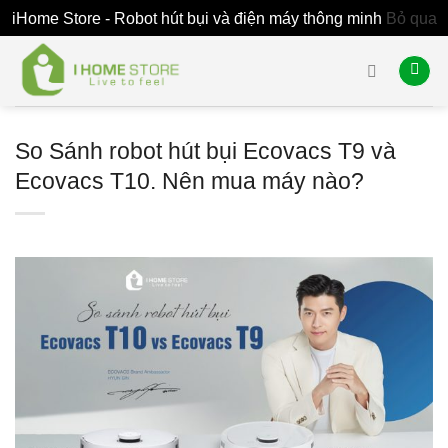
iHome Store - Robot hút bụi và điện máy thông minh
Bỏ qua
Skip
to
content
So Sánh robot hút bụi Ecovacs T9 và
Ecovacs T10. Nên mua máy nào?