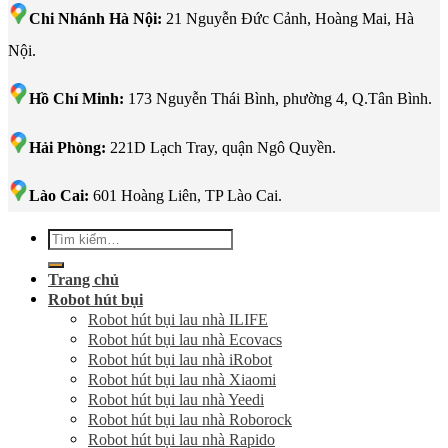
Chi Nhánh Hà Nội:
21 Nguyễn Đức Cảnh, Hoàng Mai, Hà
Nội.
Hồ Chí Minh:
173 Nguyễn Thái Bình, phường 4, Q.Tân Bình.
Hải Phòng:
221D Lạch Tray, quận Ngô Quyền.
Lào Cai:
601 Hoàng Liên, TP Lào Cai.
Tìm
kiếm:
Trang chủ
Robot hút bụi
Robot hút bụi lau nhà ILIFE
Robot hút bụi lau nhà Ecovacs
Robot hút bụi lau nhà iRobot
Robot hút bụi lau nhà Xiaomi
Robot hút bụi lau nhà Yeedi
Robot hút bụi lau nhà Roborock
Robot hút bụi lau nhà Rapido