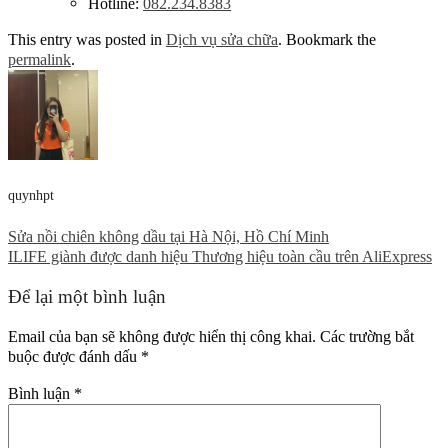
Hotline:
082.234.8383
This entry was posted in
Dịch vụ sửa chữa
. Bookmark the
permalink
.
quynhpt
Sửa nồi chiên không dầu tại Hà Nội, Hồ Chí Minh
ILIFE giành được danh hiệu Thương hiệu toàn cầu trên AliExpress
Để lại một bình luận
Email của bạn sẽ không được hiển thị công khai.
Các trường bắt
buộc được đánh dấu
*
Bình luận
*