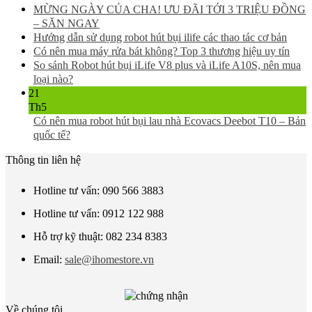
MỪNG NGÀY CỦA CHA! ƯU ĐÃI TỚI 3 TRIỆU ĐỒNG
– SĂN NGAY
Hướng dẫn sử dụng robot hút bụi ilife các thao tác cơ bản
Có nên mua máy rửa bát không? Top 3 thương hiệu uy tín
So sánh Robot hút bụi iLife V8 plus và iLife A10S, nên mua
loại nào?
21
Th5
Có nên mua robot hút bụi lau nhà Ecovacs Deebot T10 – Bản
quốc tế?
Thông tin liên hệ
Hotline tư vấn: 090 566 3883
Hotline tư vấn: 0912 122 988
Hỗ trợ kỹ thuật: 082 234 8383
Email:
sale@ihomestore.vn
Về chúng tôi