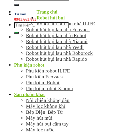
kiếm:
Trang chủ
Tư vấn
Robot hút bụi
0905.663.883
Robot hút bụi lau nhà ILIFE
Tìm
Robot hút bụi lau nhà Ecovacs
kiếm:
Robot hút bụi lau nhà iRobot
Robot hút bụi lau nhà Xiaomi
Robot hút bụi lau nhà Yeedi
Robot hút bụi lau nhà Roborock
Robot hút bụi lau nhà Rapido
Phụ kiện robot
Phụ kiện robot ILIFE
Phụ kiện Ecovacs
Phụ kiện iRobot
Phụ kiện robot Xiaomi
Sản phẩm khác
Nồi chiên không dầu
Máy lọc không khí
Bếp Điện, Bếp Từ
Máy hút mùi
Máy hút bụi cầm tay
Máy lọc nước