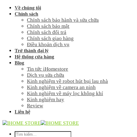
Skip
Về chúng tôi
to
Chính sách
content
Chính sách bảo hành và sửa chữa
Chính sách bảo mật
Chính sách đổi trả
Chính sách giao hàng
Điều khoản dịch vụ
Trở thành đại lý
Hệ thống cửa hàng
Blog
Tin tức iHomestore
Dịch vụ sửa chữa
Kinh nghiệm về robot hút bụi lau nhà
Kinh nghiệm về camera an ninh
Kinh nghiệm về máy lọc không khí
Kinh nghiệm hay
Review
Liên hệ
Tìm