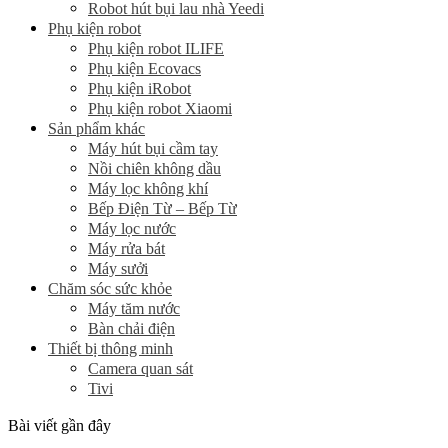
Robot hút bụi lau nhà Yeedi
Phụ kiện robot
Phụ kiện robot ILIFE
Phụ kiện Ecovacs
Phụ kiện iRobot
Phụ kiện robot Xiaomi
Sản phẩm khác
Máy hút bụi cầm tay
Nồi chiên không dầu
Máy lọc không khí
Bếp Điện Từ – Bếp Từ
Máy lọc nước
Máy rửa bát
Máy sưởi
Chăm sóc sức khỏe
Máy tăm nước
Bàn chải điện
Thiết bị thông minh
Camera quan sát
Tivi
Bài viết gần đây