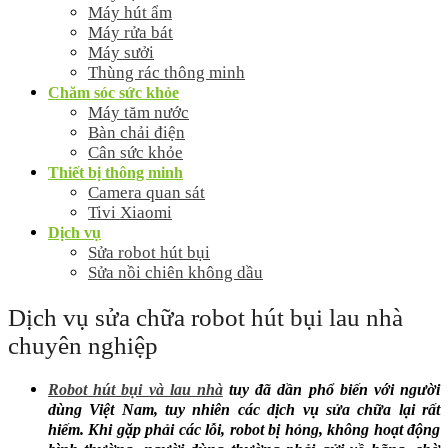
Máy hút ẩm
Máy rửa bát
Máy sưởi
Thùng rác thông minh
Chăm sóc sức khỏe
Máy tăm nước
Bàn chải điện
Cân sức khỏe
Thiết bị thông minh
Camera quan sát
Tivi Xiaomi
Dịch vụ
Sửa robot hút bụi
Sửa nồi chiên không dầu
Dịch vụ sửa chữa robot hút bụi lau nhà
chuyên nghiệp
Robot hút bụi và lau nhà
tuy đã dần phổ biến với người
dùng Việt Nam, tuy nhiên các dịch vụ sửa chữa lại rất
hiếm. Khi gặp phải các lỗi, robot bị hỏng, không hoạt động