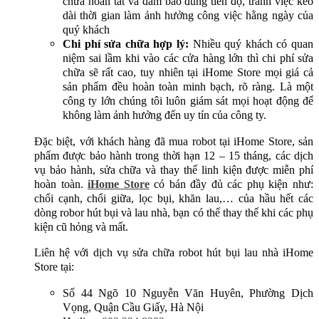
chữa hoàn tất và đảm bảo đúng tiến độ, tránh việc kéo
dài thời gian làm ảnh hưởng công việc hằng ngày của
quý khách
Chi phí sửa chữa hợp lý:
Nhiều quý khách có quan
niệm sai lầm khi vào các cửa hàng lớn thì chi phí sửa
chữa sẽ rất cao, tuy nhiên tại iHome Store mọi giá cả
sản phẩm đều hoàn toàn minh bạch, rõ ràng. Là một
công ty lớn chúng tôi luôn giám sát mọi hoạt động để
không làm ảnh hưởng đến uy tín của công ty.
Đặc biệt, với khách hàng đã mua robot tại iHome Store, sản
phẩm được bảo hành trong thời hạn 12 – 15 tháng, các dịch
vụ bảo hành, sửa chữa và thay thế linh kiện được miễn phí
hoàn toàn.
iHome Store
có bán đầy đủ các phụ kiện như:
chổi cạnh, chổi giữa, lọc bụi, khăn lau,… của hầu hết các
dòng robor hút bụi và lau nhà, bạn có thể thay thế khi các phụ
kiện cũ hỏng và mất.
Liên hệ với dịch vụ sửa chữa robot hút bụi lau nhà iHome
Store tại:
Số 44 Ngõ 10 Nguyễn Văn Huyên, Phường Dịch
Vọng, Quận Cầu Giấy, Hà Nội