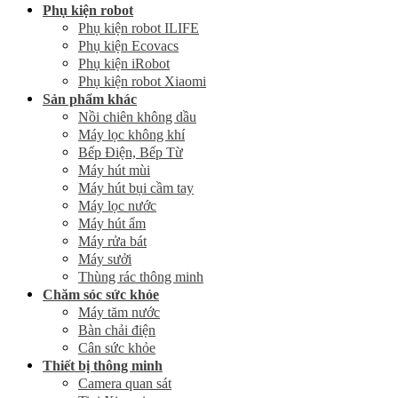
Phụ kiện robot
Phụ kiện robot ILIFE
Phụ kiện Ecovacs
Phụ kiện iRobot
Phụ kiện robot Xiaomi
Sản phẩm khác
Nồi chiên không dầu
Máy lọc không khí
Bếp Điện, Bếp Từ
Máy hút mùi
Máy hút bụi cầm tay
Máy lọc nước
Máy hút ẩm
Máy rửa bát
Máy sưởi
Thùng rác thông minh
Chăm sóc sức khỏe
Máy tăm nước
Bàn chải điện
Cân sức khỏe
Thiết bị thông minh
Camera quan sát