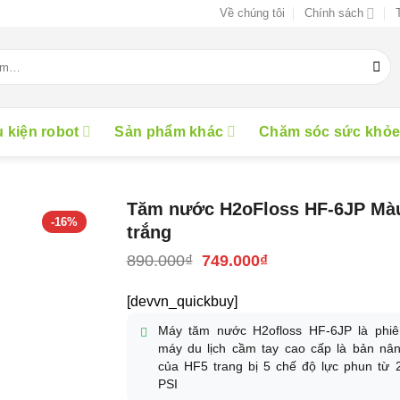
Về chúng tôi
Chính sách
 kiện robot
Sản phẩm khác
Chăm sóc sức khỏ
Tăm nước H2oFloss HF-6JP Mà
-16%
trắng
Giá
Giá
890.000
₫
749.000
₫
gốc
hiện
là:
tại
[devvn_quickbuy]
890.000₫.
là:
749.000₫.
Máy tăm nước H2ofloss HF-6JP là phi
máy du lịch cầm tay cao cấp là bản nâ
của HF5 trang bị 5 chế độ lực phun từ 
PSI