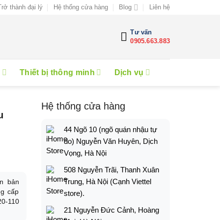
Trở thành đại lý
Hệ thống cửa hàng
Blog
Liên hệ
Tư vấn
0905.663.883
e
Thiết bị thông minh
Dịch vụ
Hệ thống cửa hàng
u
44 Ngõ 10 (ngõ quán nhậu tự
do) Nguyễn Văn Huyên, Dịch
Vọng, Hà Nội
508 Nguyễn Trãi, Thanh Xuân
Trung, Hà Nội (Cạnh Viettel
ên bản
ng cấp
store).
20-110
21 Nguyễn Đức Cảnh, Hoàng