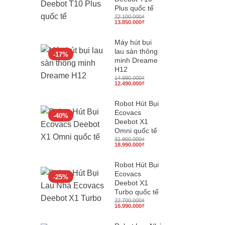
Plus quốc tế
22.100.000
₫
Giá
Giá
13.850.000
₫
gốc
hiện
là:
tại
22.100.000₫.
là:
Máy hút bụi
13.850.000₫.
lau sàn thông
-17%
minh Dreame
H12
14.990.000
₫
Giá
Giá
12.490.000
₫
gốc
hiện
là:
tại
14.990.000₫.
là:
Robot Hút Bụi
12.490.000₫.
Ecovacs
-40%
Deebot X1
Omni quốc tế
31.900.000
₫
Giá
Giá
18.990.000
₫
gốc
hiện
là:
tại
31.900.000₫.
là:
Robot Hút Bụi
18.990.000₫.
Ecovacs
-25%
Deebot X1
Turbo quốc tế
22.700.000
₫
Giá
Giá
16.990.000
₫
gốc
hiện
là:
tại
22.700.000₫.
là: