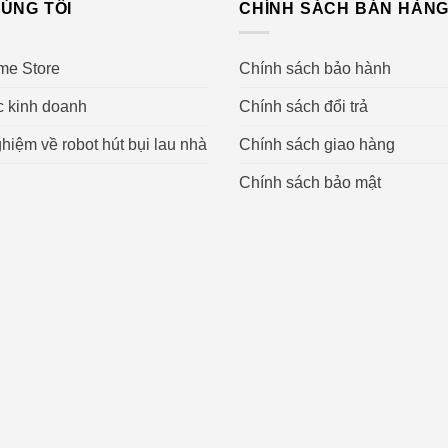
ÚNG TÔI
CHÍNH SÁCH BÁN HÀN
me Store
Chính sách bảo hành
c kinh doanh
Chính sách đổi trả
hiệm về robot hút bụi lau nhà
Chính sách giao hàng
Chính sách bảo mật
 HF6 cao cấp Nhật Bản
các mảng bám trên răng, trong các kẽ răng, chặn sự phát triển
iúp bạn ngăn ngừa các vấn đề về răng miệng.