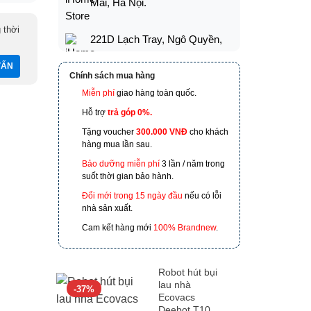
Mai, Hà Nội.
 thời
221D Lạch Tray, Ngô Quyền,
Hải Phòng
Chính sách mua hàng
173 Nguyễn Thái Bình,
Miễn phí
giao hàng toàn quốc.
Phường 4, Quận Tân Bình, Hồ
Hỗ trợ
trả góp 0%.
Chí Minh
Tặng voucher
300.000 VNĐ
cho khách
hàng mua lần sau.
601 Hoàng Liên, TP Lào Cai
Bảo dưỡng miễn phí
3 lần / năm trong
suốt thời gian bảo hành.
Đổi mới trong 15 ngày đầu
nếu có lỗi
nhà sản xuất.
Cam kết hàng mới
100% Brandnew
.
Robot hút bụi
lau nhà
-37%
Ecovacs
Deebot T10