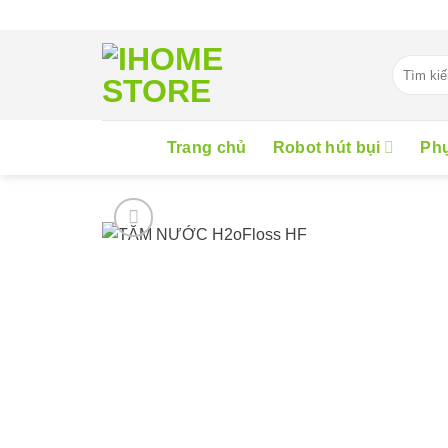
Skip
to
content
Tìm
kiếm:
Trang chủ
Robot hút bụi
Phụ