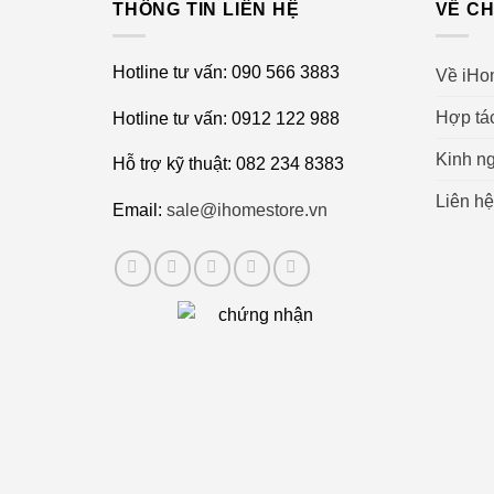
THÔNG TIN LIÊN HỆ
VỀ CH
Hotline tư vấn: 090 566 3883
Về iHo
Hợp tá
Hotline tư vấn: 0912 122 988
Kinh ng
Hỗ trợ kỹ thuật: 082 234 8383
Liên hệ
Email:
sale@ihomestore.vn
Công dụng sản phẩm máy tăm nước
Máy tăm nước H2ofloss HF6 giúp bạn loại bỏ 
khuẩn làm cho răng được vệ sinh tốt hơn, g