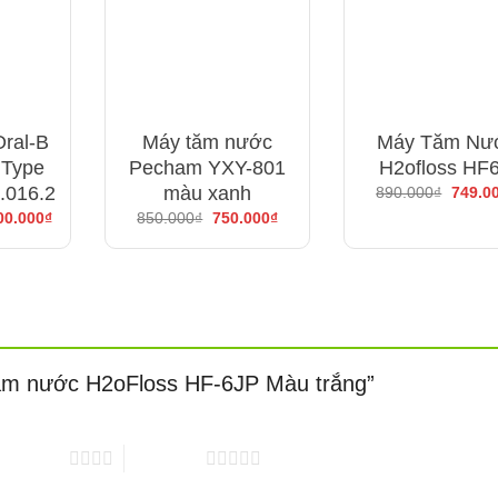
ăm nước H2ofloss Nhật Bản
ral-B
Máy tăm nước
Máy Tăm Nư
PSI.
 Type
Pecham YXY-801
H2ofloss HF
 ( sử dụng được 30 ngày).
.016.2
màu xanh
Giá
890.000
₫
749.0
gốc
Giá
Giá
Giá
00.000
₫
850.000
₫
750.000
₫
là:
hiện
gốc
hiện
890.00
tại
là:
tại
90.000₫.
là:
850.000₫.
là:
2.200.000₫.
750.000₫.
“Tăm nước H2oFloss HF-6JP Màu trắng”
 tiêu chuẩn, 1 cho lưỡi, 1 cho niềng răng, 1 cho nha chu.
 trên 5 sao
5 trên 5 sao