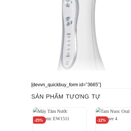
[devvn_quickbuy_form id="3665"]
SẢN PHẨM TƯƠNG TỰ
-25%
-12%