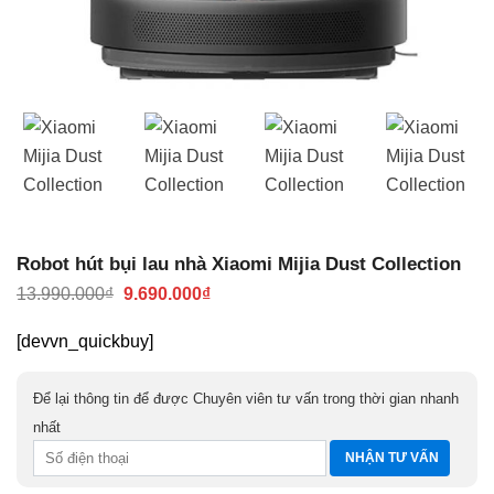
Robot hút bụi lau nhà Xiaomi Mijia Dust Collection
Giá
Giá
13.990.000
₫
9.690.000
₫
gốc
hiện
là:
tại
[devvn_quickbuy]
13.990.000₫.
là:
9.690.000₫.
Để lại thông tin để được Chuyên viên tư vấn trong thời gian nhanh
nhất