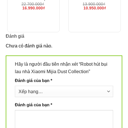
22.700.000
₫
13.900.000
₫
Giá
Giá
Giá
Giá
16.990.000
₫
10.950.000
₫
gốc
hiện
gốc
hiện
là:
tại
là:
tại
22.700.000₫.
là:
13.900.000₫.
là:
16.990.000₫.
10.950.000₫
Đánh giá
Chưa có đánh giá nào.
Hãy là người đầu tiên nhận xét “Robot hút bụi
lau nhà Xiaomi Mijia Dust Collection”
Đánh giá của bạn
*
Đánh giá của bạn
*