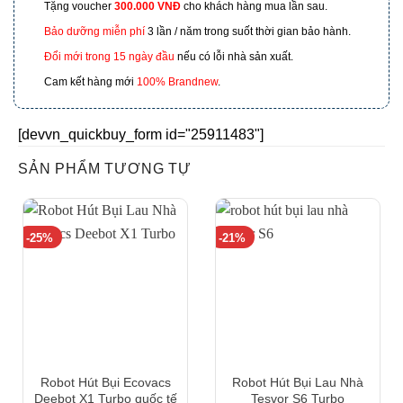
Tặng voucher
300.000 VNĐ
cho khách hàng mua lần sau.
601 Hoàng Liên, TP Lào Cai
Bảo dưỡng miễn phí
3 lần / năm trong suốt thời gian bảo hành.
Đổi mới trong 15 ngày đầu
nếu có lỗi nhà sản xuất.
Cam kết hàng mới
100% Brandnew
.
[devvn_quickbuy_form id="25911483"]
SẢN PHẨM TƯƠNG TỰ
-25%
-21%
Robot Hút Bụi Ecovacs
Robot Hút Bụi Lau Nhà
Deebot X1 Turbo quốc tế
Tesvor S6 Turbo