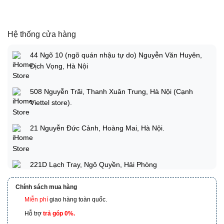
Hệ thống cửa hàng
44 Ngõ 10 (ngõ quán nhậu tự do) Nguyễn Văn Huyên,
Dịch Vọng, Hà Nội
508 Nguyễn Trãi, Thanh Xuân Trung, Hà Nội (Cạnh
Viettel store).
21 Nguyễn Đức Cảnh, Hoàng Mai, Hà Nội.
221D Lạch Tray, Ngô Quyền, Hải Phòng
Chính sách mua hàng
Miễn phí
giao hàng toàn quốc.
173 Nguyễn Thái Bình, Phường 4, Quận Tân Bình, Hồ
Chí Minh
Hỗ trợ
trả góp 0%.