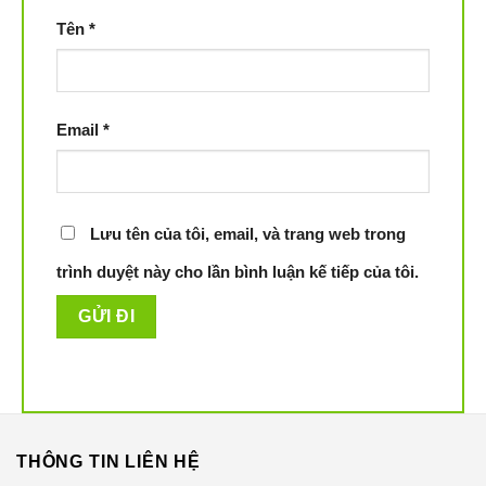
Roidmi Z1 được trang bị bộ lọc ion công nghệ Novaron –
Tên
*
Nhật Bản chống lại các tác nhân gây kích ứng có trong
không khí và bộ lọc Hepa giúp giữ lại bụi bông bụi siêu
vi.
Email
*
Công nghệ lọc kháng khuẩn 2 cấp
Lưu tên của tôi, email, và trang web trong
trình duyệt này cho lần bình luận kế tiếp của tôi.
Hộp chứa bụi 0,65L
Hộp chứa bụi siêu lớn giúp Xiaomi Roidmi Z1 có thể làm
sạch được không gian lớn hơn mà không phải đổ rác
nhiều lần, so với máy hút bụi cầm tay thông thường thể
tích chứa bụi của Roidmi Z1 lớn hơn 30%.
THÔNG TIN LIÊN HỆ