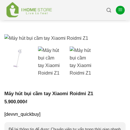
Skip
to
content
Máy hút bụi cầm tay Xiaomi Roidmi Z1
5.900.000
₫
[devvn_quickbuy]
Để lại thông tin để được Chuyên viên tư vấn trong thời gian nhanh