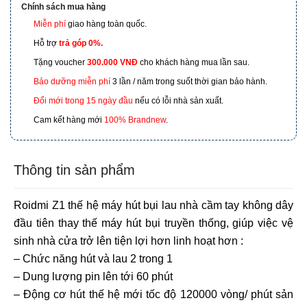
Chính sách mua hàng
Miễn phí
giao hàng toàn quốc.
173 Nguyễn Thái Bình, Phường 4, Quận Tân Bình, Hồ
Chí Minh
Hỗ trợ
trả góp 0%.
Tặng voucher
300.000 VNĐ
cho khách hàng mua lần sau.
601 Hoàng Liên, TP Lào Cai
Bảo dưỡng miễn phí
3 lần / năm trong suốt thời gian bảo hành.
Đổi mới trong 15 ngày đầu
nếu có lỗi nhà sản xuất.
Cam kết hàng mới
100% Brandnew
.
Thông tin sản phẩm
Roidmi Z1 thế hệ máy hút bụi lau nhà cầm tay không dây
đầu tiên thay thế máy hút bụi truyền thống, giúp việc vệ
sinh nhà cửa trở lên tiện lợi hơn linh hoạt hơn :
– Chức năng hút và lau 2 trong 1
– Dung lượng pin lên tới 60 phút
– Động cơ hút thế hệ mới tốc độ 120000 vòng/ phút sản