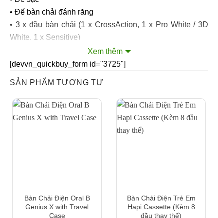
• Đế bàn chải đánh răng
• 3 x đầu bàn chải (1 x CrossAction, 1 x Pro White / 3D
White, 1 x Sensitive)
• Hộp đựng du lịch
Xem thêm
[devvn_quickbuy_form id="3725"]
-Bảo hành: 6 tháng sau khi giao hàng (chỉ bào hành cho
SẢN PHẨM TƯƠNG TỰ
những lỗi hỏng hóc do nhà sản xuất)
Bàn Chải Điện Oral B
Bàn Chải Điện Trẻ Em
Genius X with Travel
Hapi Cassette (Kèm 8
Case
đầu thay thế)