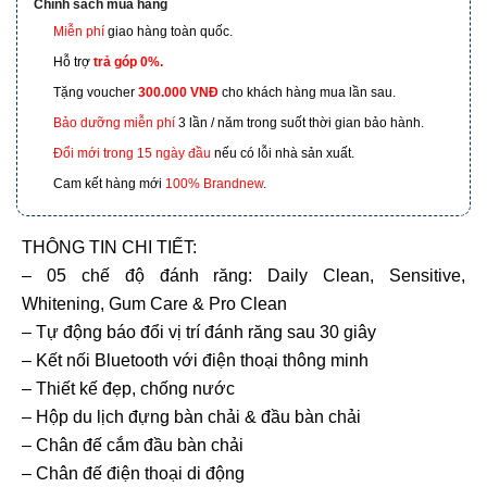
Chính sách mua hàng
Miễn phí
giao hàng toàn quốc.
173 Nguyễn Thái Bình, Phường 4, Quận Tân Bình, Hồ
Chí Minh
Hỗ trợ
trả góp 0%.
Tặng voucher
300.000 VNĐ
cho khách hàng mua lần sau.
601 Hoàng Liên, TP Lào Cai
Bảo dưỡng miễn phí
3 lần / năm trong suốt thời gian bảo hành.
Đổi mới trong 15 ngày đầu
nếu có lỗi nhà sản xuất.
Cam kết hàng mới
100% Brandnew
.
THÔNG TIN CHI TIẾT:
– 05 chế độ đánh răng: Daily Clean, Sensitive,
Whitening, Gum Care & Pro Clean
– Tự động báo đổi vị trí đánh răng sau 30 giây
– Kết nối Bluetooth với điện thoại thông minh
– Thiết kế đẹp, chống nước
– Hộp du lịch đựng bàn chải & đầu bàn chải
– Chân đế cắm đầu bàn chải
– Chân đế điện thoại di động