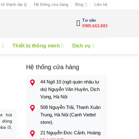
Trở thành đại lý
Hệ thống cửa hàng
Blog
Liên hệ
Tư vấn
0905.663.883
e
Thiết bị thông minh
Dịch vụ
Hệ thống cửa hàng
44 Ngõ 10 (ngõ quán nhậu tự
do) Nguyễn Văn Huyên, Dịch
Vọng, Hà Nội
508 Nguyễn Trãi, Thanh Xuân
Trung, Hà Nội (Cạnh Viettel
t hút
c dòng
store).
ba i3,
21 Nguyễn Đức Cảnh, Hoàng