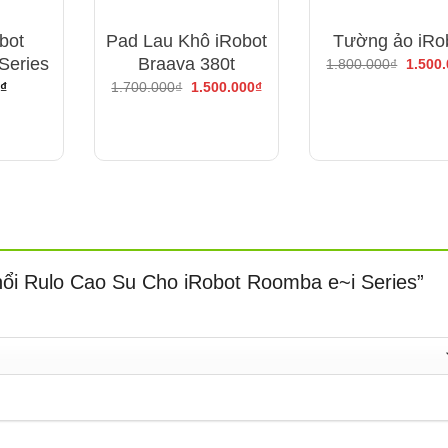
bot
Pad Lau Khô iRobot
Tường ảo iRo
Series
Braava 380t
Giá
1.800.000
₫
1.500
gốc
Giá
Giá
₫
1.700.000
₫
1.500.000
₫
là:
gốc
hiện
1.800.
là:
tại
1.700.000₫.
là:
1.500.000₫.
Chổi Rulo Cao Su Cho iRobot Roomba e~i Series”