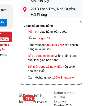
Mai, Hà Nội.
221D Lạch Tray, Ngô Quyền,
 thời
Hải Phòng
173 Nguyễn Thái Bình,
Chính sách mua hàng
Phường 4, Quận Tân Bình, Hồ
Miễn phí
giao hàng toàn quốc.
Chí Minh
Hỗ trợ
trả góp 0%.
601 Hoàng Liên, TP Lào Cai
Tặng voucher
300.000 VNĐ
cho khách
hàng mua lần sau.
Bảo dưỡng miễn phí
3 lần / năm trong
suốt thời gian bảo hành.
Đổi mới trong 15 ngày đầu
nếu có lỗi
nhà sản xuất.
Cam kết hàng mới
100% Brandnew
.
Robot hút bụi
lau nhà
-37%
Ecovacs
Deebot T10