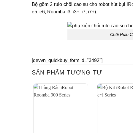
Bộ gồm 2 rulo chổi cao su cho robot hút bụi
iR
e5, e6, Roomba i3, i3+, i7, i7+).
Chổi Rulo C
[devvn_quickbuy_form id="3492"]
SẢN PHẨM TƯƠNG TỰ