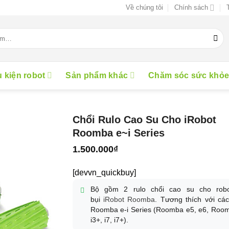
Về chúng tôi
Chính sách
 kiện robot
Sản phẩm khác
Chăm sóc sức khỏ
Chổi Rulo Cao Su Cho iRobot
Roomba e~i Series
1.500.000
₫
[devvn_quickbuy]
Bộ gồm 2 rulo chổi cao su cho robo
bụi
iRobot Roomba
. Tương thích với cá
Roomba e-i Series (Roomba e5, e6, Room
i3+, i7, i7+).