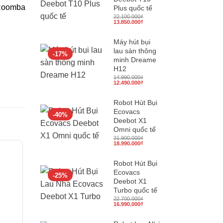
(Roomba
Plus quốc tế
22.100.000
₫
Giá
Giá
13.850.000
₫
gốc
hiện
là:
tại
22.100.000₫.
là:
Máy hút bụi
13.850.000₫.
lau sàn thông
-17%
minh Dreame
H12
14.990.000
₫
Giá
Giá
12.490.000
₫
gốc
hiện
là:
tại
14.990.000₫.
là:
Robot Hút Bụi
12.490.000₫.
Ecovacs
-40%
Deebot X1
Omni quốc tế
31.900.000
₫
Giá
Giá
18.990.000
₫
gốc
hiện
là:
tại
31.900.000₫.
là:
-25%
Robot Hút Bụi
18.990.000₫.
Ecovacs
-25%
Deebot X1
Turbo quốc tế
22.700.000
₫
Giá
Giá
16.990.000
₫
gốc
hiện
là:
tại
22.700.000₫.
là: