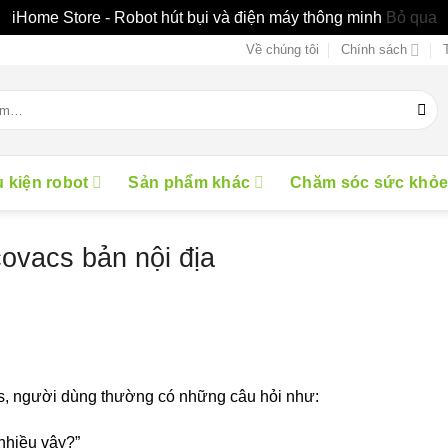
iHome Store - Robot hút bụi và điện máy thông minh
Bỏ qua
Về chúng tôi
Chính sách
 kiện robot
Sản phẩm khác
Chăm sóc sức khỏ
ovacs bản nội địa
cs, người dùng thường có những câu hỏi như:
 nhiều vậy?”