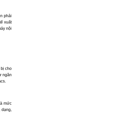
n phải
tế xuất
máy nội
 bị cho
tư ngân
acs.
 và mức
a dạng,