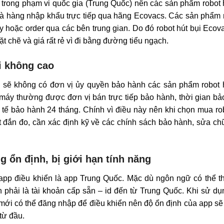
ỉ trong phạm vi quốc gia (Trung Quốc) nên các sản phẩm robot 
là hàng nhập khẩu trực tiếp qua hãng Ecovacs. Các sản phẩm 
y hoặc order qua các bên trung gian. Do đó robot hút bụi Ecov
 chẽ và giá rất rẻ vì đi bằng đường tiểu ngạch.
i không cao
 sẽ không có đơn vị ủy quyền bảo hành các sản phẩm robot h
máy thường được đơn vị bán trực tiếp bảo hành, thời gian b
tế bảo hành 24 tháng. Chính vì điều này nên khi chọn mua ro
t đắn đo, cần xác định kỹ về các chính sách bảo hành, sửa c
g ổn định, bị giới hạn tính năng
app điều khiển là app Trung Quốc. Mặc dù ngôn ngữ có thể t
phải là tài khoản cấp sẵn – id đến từ Trung Quốc. Khi sử d
ì mới có thể đăng nhập để điều khiển nên độ ổn định của app s
 từ đầu.