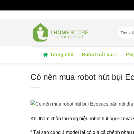
Skip
to
content
Tìm
kiếm:
Trang chủ
Robot hút bụi
Phụ
Có nên mua robot hút bụi Ec
Khi tham khảo thương hiệu robot hút bụi Ecova
” Tại sao cùng 1 model lại có giá cả chênh nhau