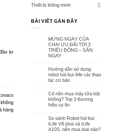
Thiết bị thông minh
BÀI VIẾT GẦN ĐÂY
MỪNG NGÀY CỦA
CHA! ƯU ĐÃI TỚI 3
TRIỆU ĐỒNG – SĂN
đầu tư
NGAY
Hướng dẫn sử dụng
robot hút bụi ilife các thao
tác cơ bản
Có nên mua máy rửa bát
Ecovacs
không? Top 3 thương
ì không
hiệu uy tín
là hàng
So sánh Robot hút bụi
iLife V8 plus và iLife
A10S, nên mua loại nào?