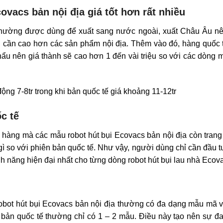
acs bản nội địa giá tốt hơn rất nhiều
 thường được dùng để xuất sang nước ngoài, xuất Châu Âu nê
n cần cao hơn các sản phẩm nội địa. Thêm vào đó, hàng quốc 
hẩu nên giá thành sẽ cao hơn 1 đến vài triệu so với các dòng 
động 7-8tr trong khi bản quốc tế giá khoảng 11-12tr
c tế
hàng mà các mẫu robot hút bụi Ecovacs bản nội địa còn trang
gì so với phiên bản quốc tế. Như vậy, người dùng chỉ cần đầu 
h năng hiện đại nhất cho từng dòng robot hút bụi lau nhà Ecov
 robot hút bụi Ecovacs bản nội địa thường có đa dạng mẫu mã
 bản quốc tế thường chỉ có 1 – 2 mẫu. Điều này tạo nên sự đ