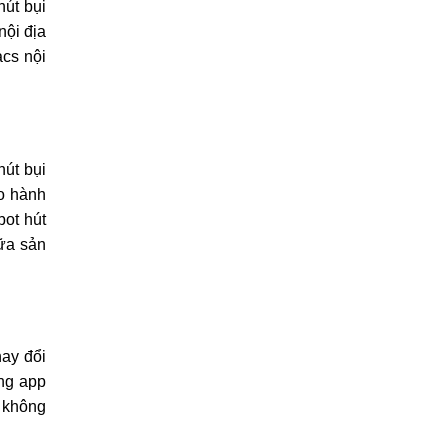
hút bụi
nội địa
acs nội
út bụi
ảo hành
bot hút
hữa sản
hay đổi
ụng app
ẽ không