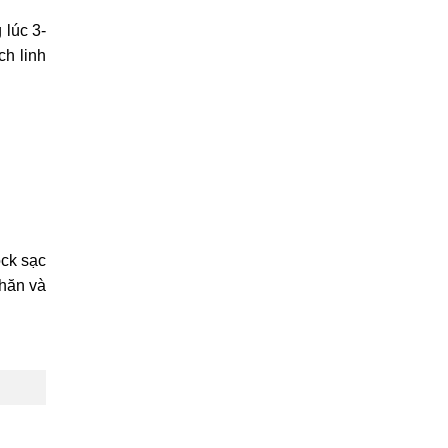
 lúc 3-
ch linh
ock sạc
khăn và