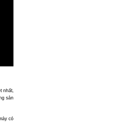
t nhất,
ng sản
 máy có