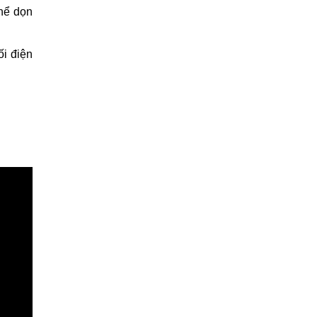
hể dọn
ối điện