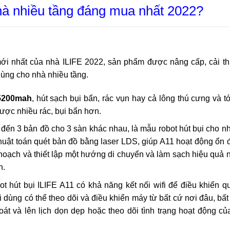
nhà nhiều tầng đáng mua nhất 2022?
mới nhất của nhà ILIFE 2022, sản phẩm được nâng cấp, cải th
dùng cho nhà nhiều tầng.
5200mah
, hút sạch bụi bẩn, rác vụn hay cả lông thú cưng và t
ợc nhiều rác, bụi bẩn hơn.
 đến 3 bản đồ cho 3 sàn khác nhau, là mẫu robot hút bụi cho n
huật toán quét bản đồ bằng laser LDS, giúp A11 hoạt động ổn 
 hoạch và thiết lập một hướng di chuyển và làm sạch hiệu quả 
n.
t hút bụi ILIFE A11 có khả năng kết nối wifi để điều khiển 
i dùng có thể theo dõi và điều khiển máy từ bất cứ nơi đâu, bất
t và lên lịch dọn dẹp hoặc theo dõi tình trạng hoạt động củ