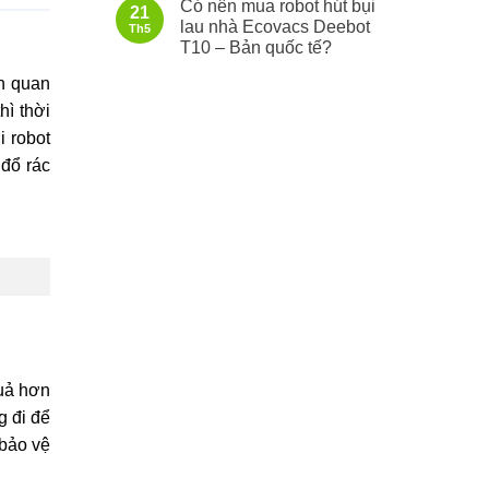
Có nên mua robot hút bụi
21
lau nhà Ecovacs Deebot
Th5
T10 – Bản quốc tế?
ên quan
hì thời
i robot
 đổ rác
quả hơn
g đi để
 bảo vệ