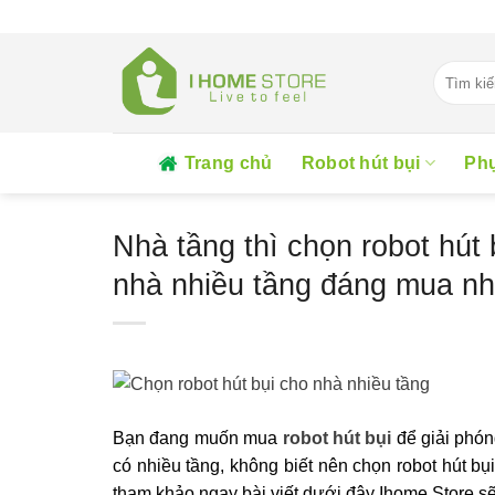
Skip
to
content
Tìm
kiếm:
Trang chủ
Robot hút bụi
Phụ
Nhà tầng thì chọn robot hút 
nhà nhiều tầng đáng mua nh
Bạn đang muốn mua
robot hút bụi
để giải phón
có nhiều tầng, không biết nên chọn robot hút b
tham khảo ngay bài viết dưới đây Ihome Store s