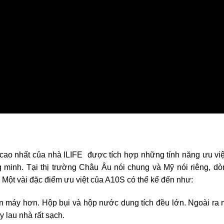
cao nhất của nhà ILIFE được tích hợp những tính năng ưu việ
 minh. Tại thị trường Châu Âu nói chung và Mỹ nói riêng, dò
Một vài đặc điểm ưu việt của A10S có thể kể đến như:
bền máy hơn. Hộp bụi và hộp nước dung tích đều lớn. Ngoài ra
 lau nhà rất sạch.