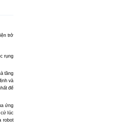
iện trở
óc rụng
hà tầng
định và
nhất để
qua ứng
 cứ lúc
a robot