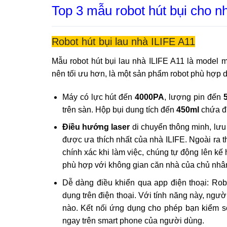
Top 3 mẫu robot hút bụi cho 
Robot hút bụi lau nhà ILIFE A11
Mẫu robot hút bụi lau nhà ILIFE A11 là model 
nên tối ưu hơn, là một sản phẩm robot phù hợp 
Máy có lực hút đến
4000PA
, lượng pin đến
trên sàn. Hộp bụi dung tích đến
450ml
chứa đư
Điều hướng laser
di chuyển thông minh, lưu
được ưa thích nhất của nhà ILIFE. Ngoài ra t
chính xác khi làm việc, chúng tự động lên kế
phù hợp với không gian căn nhà của chủ nhâ
Dễ dàng điều khiển qua app điện thoại: Robo
dụng trên điện thoại. Với tính năng này, ngườ
nào. Kết nối ứng dụng cho phép bạn kiểm soá
ngay trên smart phone của người dùng.