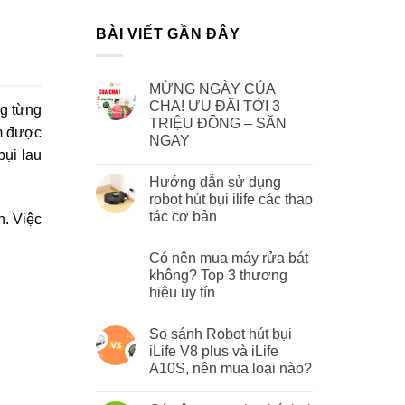
BÀI VIẾT GẦN ĐÂY
MỪNG NGÀY CỦA
CHA! ƯU ĐÃI TỚI 3
ng từng
TRIỆU ĐỒNG – SĂN
àm được
NGAY
bụi lau
Hướng dẫn sử dụng
robot hút bụi ilife các thao
tác cơ bản
n. Việc
Có nên mua máy rửa bát
không? Top 3 thương
hiệu uy tín
So sánh Robot hút bụi
iLife V8 plus và iLife
A10S, nên mua loại nào?