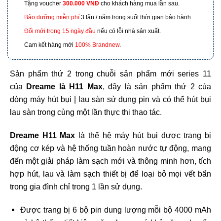
Tặng voucher
300.000 VNĐ
cho khách hàng mua lần sau.
601 Hoàng Liên, TP Lào Cai
Bảo dưỡng miễn phí
3 lần / năm trong suốt thời gian bảo hành.
Đổi mới trong 15 ngày đầu
nếu có lỗi nhà sản xuất.
Cam kết hàng mới
100% Brandnew
.
Sản phẩm thứ 2 trong chuỗi sản phẩm mới series 11
của
Dreame là H11 Max
, đây là sản phẩm thứ 2 của
dòng máy hút bụi | lau sàn sử dụng pin và có thể hút bụi
lau sàn trong cùng một lần thực thi thao tác.
Dreame H11 Max
là thế hệ máy hút bụi được trang bị
động cơ kép và hệ thống tuần hoàn nước tự động, mang
đến một giải pháp làm sạch mới và thông minh hơn, tích
hợp hút, lau và làm sạch thiết bị để loại bỏ mọi vết bẩn
trong gia đình chỉ trong 1 lần sử dụng.
Được trang bị 6 bộ pin dung lượng mỗi bộ 4000 mAh