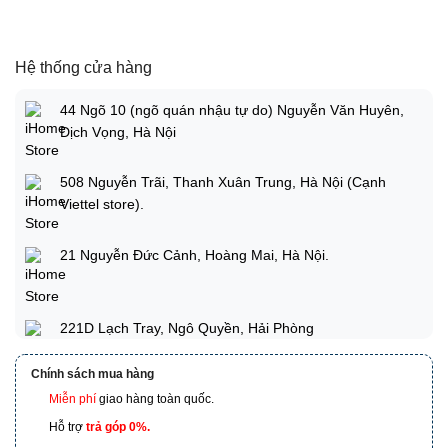
Hệ thống cửa hàng
44 Ngõ 10 (ngõ quán nhậu tự do) Nguyễn Văn Huyên,
Dịch Vọng, Hà Nội
508 Nguyễn Trãi, Thanh Xuân Trung, Hà Nội (Cạnh
Viettel store).
21 Nguyễn Đức Cảnh, Hoàng Mai, Hà Nội.
221D Lạch Tray, Ngô Quyền, Hải Phòng
Chính sách mua hàng
Miễn phí
giao hàng toàn quốc.
173 Nguyễn Thái Bình, Phường 4, Quận Tân Bình, Hồ
Chí Minh
Hỗ trợ
trả góp 0%.