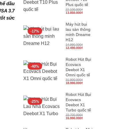
chế dầu
Plus quốc tế
22.100.000
₫
USA 3.7
Giá
Giá
13.850.000
₫
gốc
hiện
tốt sức
là:
tại
22.100.000₫.
là:
Máy hút bụi
13.850.000₫.
lau sàn thông
-17%
minh Dreame
H12
14.990.000
₫
Giá
Giá
12.490.000
₫
gốc
hiện
là:
tại
14.990.000₫.
là:
Robot Hút Bụi
12.490.000₫.
Ecovacs
-40%
Deebot X1
Omni quốc tế
31.900.000
₫
Giá
Giá
18.990.000
₫
gốc
hiện
là:
tại
31.900.000₫.
là:
Robot Hút Bụi
18.990.000₫.
Ecovacs
-25%
Deebot X1
Turbo quốc tế
22.700.000
₫
Giá
Giá
16.990.000
₫
gốc
hiện
là:
tại
22.700.000₫.
là: