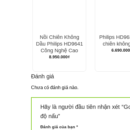
Nồi Chiên Không
Philips HD96
Dầu Philips HD9641
chiên khôn
Công Nghệ Cao
6.690.000
8.950.000
₫
Đánh giá
Chưa có đánh giá nào.
Hãy là người đầu tiên nhận xét 
Nồi chiên giảm khói, giảm mù
độ nấu”
Không chỉ vậy, công nghệ Rapid Air còn giúp m
Đánh giá của bạn
*