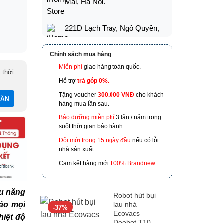
Mai, Hà Nội.
221D Lạch Tray, Ngô Quyền,
Hải Phòng
Chính sách mua hàng
173 Nguyễn Thái Bình,
Miễn phí
giao hàng toàn quốc.
 thời
Phường 4, Quận Tân Bình, Hồ
Hỗ trợ
trả góp 0%.
Chí Minh
Tặng voucher
300.000 VNĐ
cho khách
hàng mua lần sau.
601 Hoàng Liên, TP Lào Cai
Bảo dưỡng miễn phí
3 lần / năm trong
suốt thời gian bảo hành.
Đổi mới trong 15 ngày đầu
nếu có lỗi
nhà sản xuất.
Cam kết hàng mới
100% Brandnew
.
àu năng
Robot hút bụi
lau nhà
cáo mọi
-37%
Ecovacs
hiệt độ
Deebot T10