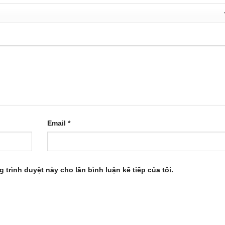
sạch sẽ, không văng, bám dầu mỡ xung quanh nữa đấy! Thật đỡ c
Email
*
g trình duyệt này cho lần bình luận kế tiếp của tôi.