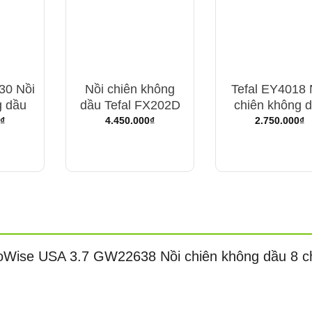
30 Nồi
Nồi chiên không
Tefal EY4018 
g dầu
dầu Tefal FX202D
chiên không 
₫
4.450.000
₫
2.750.000
₫
“GoWise USA 3.7 GW22638 Nồi chiên không dầu 8 c
i, không văng
ón ngon của bạn giảm khói, giảm mùi, không làm không khí nhà