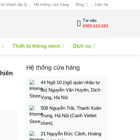
Trở thành đại lý
Hệ thống cửa hàng
Blog
Liên hệ
Tư vấn
0905.663.883
e
Thiết bị thông minh
Dịch vụ
Hệ thống cửa hàng
hiên
44 Ngõ 10 (ngõ quán nhậu tự
do) Nguyễn Văn Huyên, Dịch
Vọng, Hà Nội
508 Nguyễn Trãi, Thanh Xuân
Trung, Hà Nội (Cạnh Viettel
store).
21 Nguyễn Đức Cảnh, Hoàng