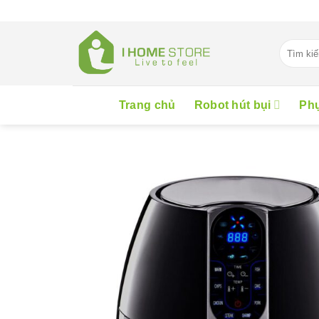
Skip
to
content
Tìm
kiếm:
Trang chủ
Robot hút bụi
Phụ