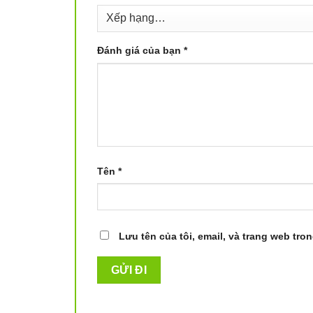
ngột ngạt. Bên cạnh đó, khi chế biến, nồi rất 
dọn như những nồi truyền thống.
Đánh giá của bạn
*
Tên
*
Lưu tên của tôi, email, và trang web tron