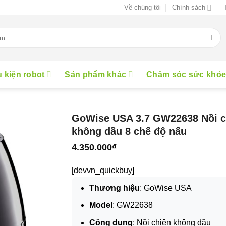
Về chúng tôi
Chính sách
 kiện robot
Sản phẩm khác
Chăm sóc sức khỏ
GoWise USA 3.7 GW22638 Nồi c
không dầu 8 chế độ nấu
4.350.000
₫
[devvn_quickbuy]
Thương hiệu
: GoWise USA
Model
: GW22638
Công dụng
: Nồi chiên không dầu