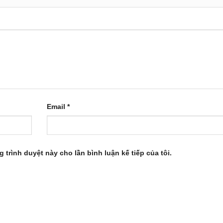
à ngăn ngừa sự hình thành sâu răng
ơn giản: đổ đầy bình bằng nước, chọn tốc độ phun (1, 2 hoặc 3 
út tự động được nhả ra.
Email
*
 nước
g trình duyệt này cho lần bình luận kế tiếp của tôi.
 với nắp phụ lớn để đổ đầy dễ dàng hơn và nhiều ứng dụng 
Ultra mạnh mẽ mới giúp tăng hiệu suất của sự kết hợp giữa kh
t.
 ba để loại bỏ mảng bám nhiều hơn trong không gian kẽ răng.