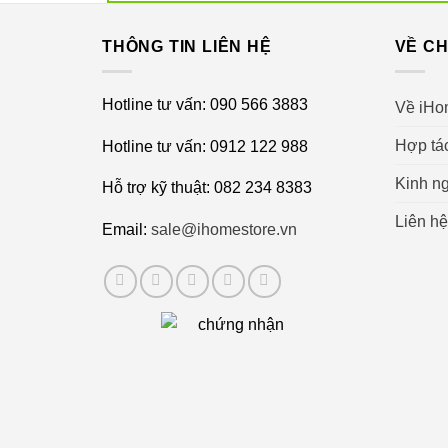
Lưu ý: Nên sử dụng nước lọc để tăng tuổi thọ 
THÔNG TIN LIÊN HỆ
VỀ CH
Hotline tư vấn: 090 566 3883
Về iHo
Hợp tá
Hotline tư vấn: 0912 122 988
Kinh ng
Hỗ trợ kỹ thuật: 082 234 8383
Liên hệ
Email:
sale@ihomestore.vn