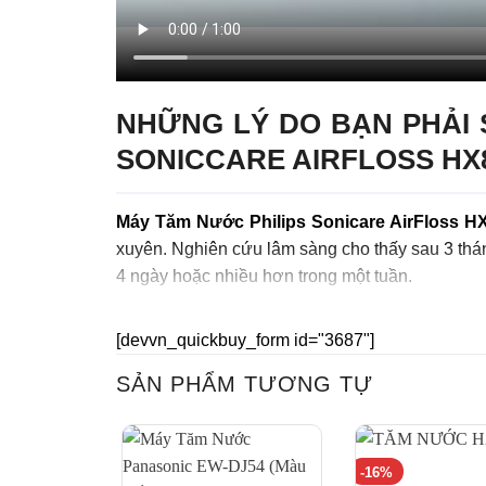
NHỮNG LÝ DO BẠN PHẢI 
SONICCARE AIRFLOSS HX
Máy Tăm Nước Philips Sonicare AirFloss H
xuyên. Nghiên cứu lâm sàng cho thấy sau 3 thá
4 ngày hoặc nhiều hơn trong một tuần.
Máy tăm nước Philips có tính năng công nghệ
[devvn_quickbuy_form id="3687"]
để loại bỏ mảng bám sinh học giữa các răng và t
SẢN PHẨM TƯƠNG TỰ
AirFloss sẽ giúp người sử dụng làm sạch toàn bộ
an toàn của Philips Sonicare. AirFloss vừa 
sương cực nhỏ.
-16%