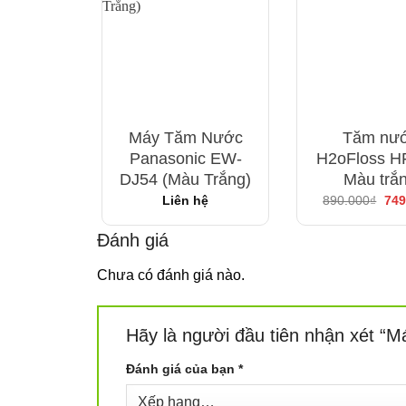
Loại bỏ và ngăn ngừa sự hình thàn
Máy Tăm Nước Philips Sonicare AirFloss Ult
đánh răng, loại bỏ và ngăn ngừa sự hình thành
thống, đã được kiểm chứng hiệu quả như dùng ch
Máy Tăm Nước
Tăm nư
Panasonic EW-
H2oFloss H
DJ54 (Màu Trắng)
Màu trắ
Giá
Liên hệ
890.000
₫
749
gốc
là:
890
Đánh giá
Chưa có đánh giá nào.
Hãy là người đầu tiên nhận xét “
Đánh giá của bạn
*