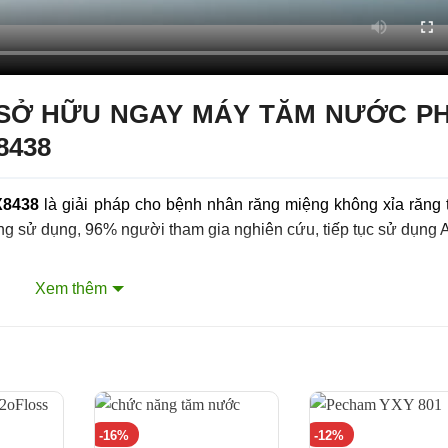
SỞ HỮU NGAY MÁY TĂM NƯỚC PH
8438
X8438
là giải pháp cho bệnh nhân răng miệng không xỉa răng
ng sử dụng, 96% người tham gia nghiên cứu, tiếp tục sử dụng A
Xem thêm
 phun cực nhỏ, mang những giọt cực nhỏ hỗn hợp không khí 
uyệt đối an toàn đối với răng và nướu.
 răng trong vòng 30 giây. Airfloss đạt các tiêu chuẩn về hiệu
dễ sử dụng vừa làm sạch và tươi mát răng miệng với công ng
-16%
-12%