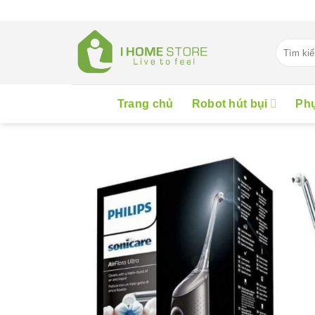
Skip
to
content
Tìm
kiếm:
Trang chủ
Robot hút bụi
Phụ