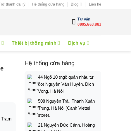
Trở thành đại lý
Hệ thống cửa hàng
Blog
Liên hệ
Tư vấn
0905.663.883
e
Thiết bị thông minh
Dịch vụ
Hệ thống cửa hàng
re
44 Ngõ 10 (ngõ quán nhậu tự
do) Nguyễn Văn Huyên, Dịch
Vọng, Hà Nội
508 Nguyễn Trãi, Thanh Xuân
Trung, Hà Nội (Cạnh Viettel
store).
 Trạm
21 Nguyễn Đức Cảnh, Hoàng