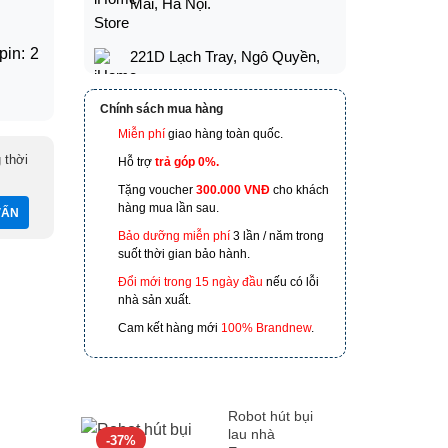
Mai, Hà Nội.
pin: 2
221D Lạch Tray, Ngô Quyền,
Hải Phòng
Chính sách mua hàng
173 Nguyễn Thái Bình,
Miễn phí
giao hàng toàn quốc.
Phường 4, Quận Tân Bình, Hồ
 thời
Hỗ trợ
trả góp 0%.
Chí Minh
Tặng voucher
300.000 VNĐ
cho khách
hàng mua lần sau.
601 Hoàng Liên, TP Lào Cai
Bảo dưỡng miễn phí
3 lần / năm trong
suốt thời gian bảo hành.
Đổi mới trong 15 ngày đầu
nếu có lỗi
nhà sản xuất.
Cam kết hàng mới
100% Brandnew
.
Robot hút bụi
lau nhà
-37%