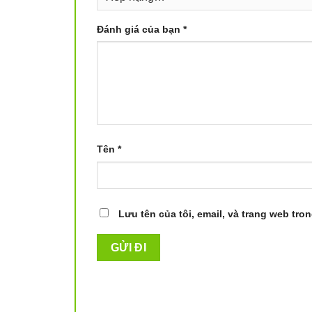
Đánh giá của bạn
*
Loại bỏ v
Làm sạch răng chỉ trong 60 giây, sử dụng rất đ
nhấn nút tự động, chế độ thủ công bắt đầu khi n
Tên
*
Bình chứa nước lớn
Bình nước trong máy có thể dễ dàng đổ đầy
Lưu tên của tôi, email, và trang web tron
Bình chứa lớn hơn: Nhiều nội dung bể chứa
mỗi lần đổ đầy.
Hiệu năng cao vòi phun: Vòi phun AirFloss 
và microdro cho hiệu quả cao hơn bao giờ hế
Bình xịt điều chỉnh riêng: Xịt đơn, kép hoặc