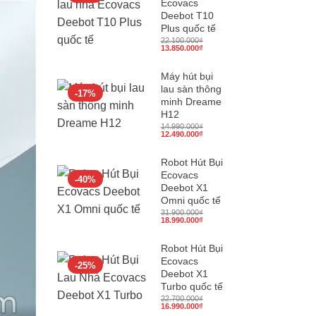
Ecovacs
Deebot T10
Plus quốc tế
22.100.000
₫
Giá
Giá
13.850.000
₫
gốc
hiện
là:
tại
22.100.000₫.
là:
Máy hút bụi
13.850.000₫.
lau sàn thông
-17%
minh Dreame
H12
14.990.000
₫
Giá
Giá
12.490.000
₫
gốc
hiện
là:
tại
14.990.000₫.
là:
Robot Hút Bụi
12.490.000₫.
Ecovacs
-40%
Deebot X1
Omni quốc tế
31.900.000
₫
Giá
Giá
18.990.000
₫
gốc
hiện
là:
tại
31.900.000₫.
là:
Robot Hút Bụi
18.990.000₫.
Ecovacs
-25%
Deebot X1
Turbo quốc tế
22.700.000
₫
Giá
Giá
16.990.000
₫
gốc
hiện