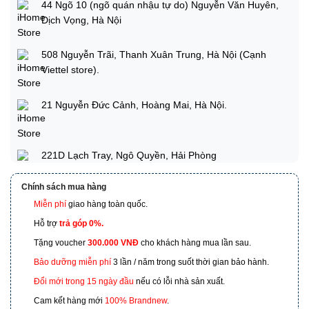
44 Ngõ 10 (ngõ quán nhậu tự do) Nguyễn Văn Huyên,
Dịch Vọng, Hà Nội
508 Nguyễn Trãi, Thanh Xuân Trung, Hà Nội (Cạnh
Viettel store).
21 Nguyễn Đức Cảnh, Hoàng Mai, Hà Nội.
221D Lạch Tray, Ngô Quyền, Hải Phòng
Chính sách mua hàng
Miễn phí
giao hàng toàn quốc.
173 Nguyễn Thái Bình, Phường 4, Quận Tân Bình, Hồ
Chí Minh
Hỗ trợ
trả góp 0%.
Tặng voucher
300.000 VNĐ
cho khách hàng mua lần sau.
601 Hoàng Liên, TP Lào Cai
Bảo dưỡng miễn phí
3 lần / năm trong suốt thời gian bảo hành.
Đổi mới trong 15 ngày đầu
nếu có lỗi nhà sản xuất.
Cam kết hàng mới
100% Brandnew
.