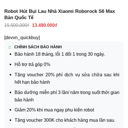
Robot Hút Bụi Lau Nhà Xiaomi Roborock S6 Max
Bản Quốc Tế
Giá
Giá
15.500.000
₫
13.490.000
₫
gốc
hiện
là:
tại
[devvn_quickbuy]
15.500.000₫.
là:
13.490.000₫.
CHÍNH SÁCH BẢO HÀNH
Bảo hành 18 tháng, lỗi 1 đổi 1 trong 30 ngày.
Hỗ trợ trả góp 0%
Tặng voucher 20% phí dịch vụ sửa chữa sau khi
hết hạn bảo hành
Bảo dưỡng miễn phí 3 lần/ năm trong suốt thời gian
bảo hành
Giảm 20% khi mua ngay phụ kiện robot
Tặng voucher 300K cho khách hàng mua lần sau.