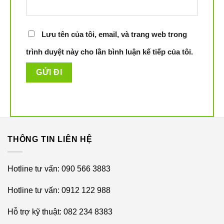
phía trước, robot có thể nhận diện được chính xác kích
thước các vật thể nhỏ cỡ 5 cm (theo chiều rộng), 3 cm
(theo chiều cao). Do vậy, có thể dễ dàng né tránh đồ chơi
Lưu tên của tôi, email, và trang web trong
trẻ em, dây cáp điện, thậm chí là “chất thải” thú cưng. Khả
trình duyệt này cho lần bình luận kế tiếp của tôi.
năng đặc biệt này chưa từng có trên các phiên bản thế hệ
trước giúp robot hoạt động độc lập, tự động mà không
cần đến sự giám sát của bạn.
Vẽ bản đồ chính xác thời gian thực
THÔNG TIN LIÊN HỆ
Hotline tư vấn: 090 566 3883
Hotline tư vấn: 0912 122 988
Hỗ trợ kỹ thuật: 082 234 8383