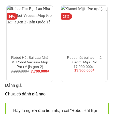
-14%
-23%
Robot Hút Bụi Lau Nhà
Robot hút bụi lau nhà
Mi Robot Vacuum Mop
Xiaomi Mijia Pro
Pro (Mijia gen 2)
17.990.000
₫
Giá
Giá
13.900.000
₫
Camera kép thông minh
Giá
Giá
8.990.000
₫
7.700.000
₫
gốc
hiện
gốc
hiện
là:
tại
là:
tại
17.990.000₫.
là:
8.990.000₫.
là:
13.900.000₫
Đánh giá
7.700.000₫.
Điểm mới khác biệt nhất so với tất cả các phiên bản thế
hệ tiền nhiệm, robot hút bụi lau nhà Xiaomi Roborock S6
Chưa có đánh giá nào.
Max được trang bị hệ thống camera kép phía trước. Nhờ
đó, ngoài khả năng cảm biến được các vật cản trên
Hãy là người đầu tiên nhận xét “Robot Hút Bụi
đường di chuyển. Robot còn có thể tính toán, xác định