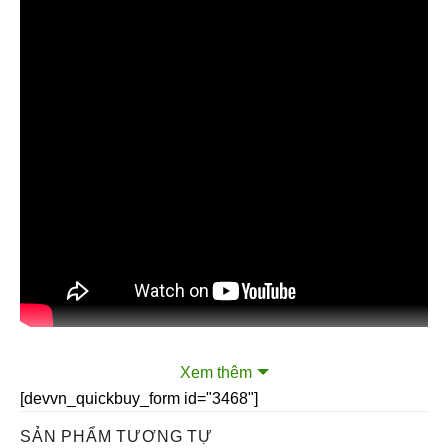
Xem thêm
Camera kép thông minh
[devvn_quickbuy_form id="3468"]
SẢN PHẨM TƯƠNG TỰ