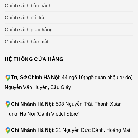
Chính sách bảo hành
quân sự).
Chính sách đổi trả
Robot sử dụng thông tin ảnh thu được từ mắt thần để tái
tạo môi trường bên ngoài, bằng cách đưa thông tin môi
Chính sách giao hàng
trường vào một bản đồ. Từ đó, robot có khả năng thu
Chính sách bảo mật
thập dữ liệu địa hình, định vị (Localization) đang ở đâu,
trạng thái, tư thế của nó trong bản đồ. Để tự động thiết lập
HỆ THỐNG CỬA HÀNG
đường đi (Path planning) trong môi trường hiện tại, vẽ
bản đồ di chuyển một cách rất chính xác trong thời gian
thực và không bỏ lỡ bất kỳ khu vực nào trong ngôi nhà
Trụ Sở Chính Hà Nội:
44 ngõ 10(ngõ quán nhậu tự do)
của bạn.
Nguyễn Văn Huyên, Cầu Giấy.
An toàn bảo mật thông tin tuyệt đối
Chi Nhánh Hà Nội:
508 Nguyễn Trãi, Thanh Xuân
Trung, Hà Nội (Cạnh Viettel Store).
Chi Nhánh Hà Nội:
21 Nguyễn Đức Cảnh, Hoàng Mai,