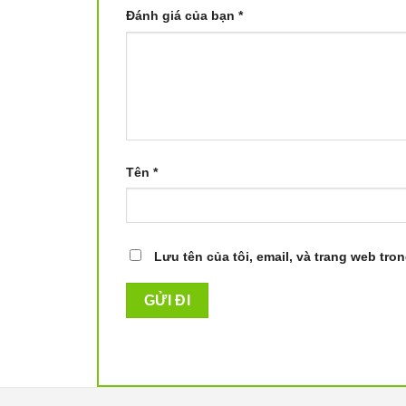
Đánh giá của bạn
*
Tên
*
Lưu tên của tôi, email, và trang web tron
Robot hút bụi lau nhà Yeedi K70
Robot hút bụi lau nhà Yeedi K700 kết hợp lực 
ưu tiết kiệm thời gian.