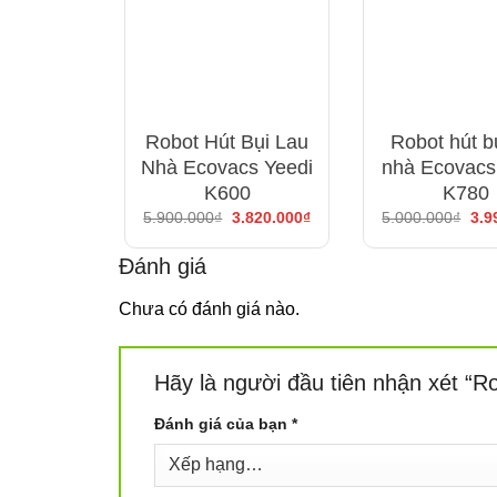
Robot Hút Bụi Lau
Robot hút bụ
Nhà Ecovacs Yeedi
nhà Ecovacs
K600
K780
Giá
Giá
Giá
5.900.000
₫
3.820.000
₫
5.000.000
₫
3.9
gốc
hiện
gốc
là:
tại
là:
5.900.000₫.
là:
5.0
Đánh giá
3.820.000₫.
Chưa có đánh giá nào.
Tự 
Hãy là người đầu tiên nhận xét “
So với các robot đời cũ ko có hệ thống thiết lậ
Đánh giá của bạn
*
đồ định vị tốt việc hoàn thành công việc trở về 
Robot hút bụi lau nhà 2 trong 1