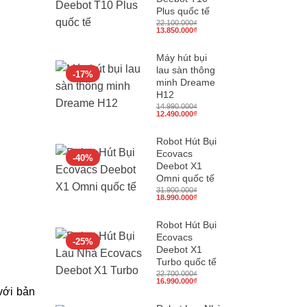
Plus quốc tế
22.100.000
₫
Giá
Giá
13.850.000
₫
gốc
hiện
là:
tại
22.100.000₫.
là:
Máy hút bụi
13.850.000₫.
lau sàn thông
-17%
minh Dreame
H12
14.990.000
₫
Giá
Giá
12.490.000
₫
gốc
hiện
là:
tại
14.990.000₫.
là:
Robot Hút Bụi
12.490.000₫.
Ecovacs
-40%
Deebot X1
Omni quốc tế
31.900.000
₫
Giá
Giá
18.990.000
₫
gốc
hiện
là:
tại
31.900.000₫.
là:
Robot Hút Bụi
18.990.000₫.
Ecovacs
-25%
Deebot X1
Turbo quốc tế
22.700.000
₫
Giá
Giá
16.990.000
₫
gốc
hiện
với bản
là:
tại
22.700.000₫.
là: