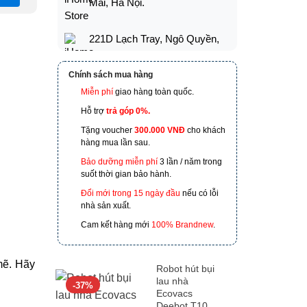
Mai, Hà Nội.
221D Lạch Tray, Ngô Quyền,
Hải Phòng
Chính sách mua hàng
173 Nguyễn Thái Bình,
Miễn phí
giao hàng toàn quốc.
Phường 4, Quận Tân Bình, Hồ
Hỗ trợ
trả góp 0%.
Chí Minh
Tặng voucher
300.000 VNĐ
cho khách
hàng mua lần sau.
601 Hoàng Liên, TP Lào Cai
Bảo dưỡng miễn phí
3 lần / năm trong
suốt thời gian bảo hành.
Đổi mới trong 15 ngày đầu
nếu có lỗi
nhà sản xuất.
Cam kết hàng mới
100% Brandnew
.
mẽ. Hãy
Robot hút bụi
lau nhà
-37%
Ecovacs
Deebot T10