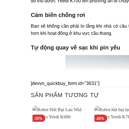
đồ thu được Yeedi K700 lên phương án di chuyể
Cảm biến chống rơi
Bạn sẽ không cần phải lo lắng khi nhà có cầu 
hơn khi hoạt động ở khu vực cầu thang.
Tự động quay về sạc khi pin yếu
[devvn_quickbuy_form id="3631"]
SẢN PHẨM TƯƠNG TỰ
-35%
-20%