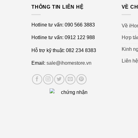
THÔNG TIN LIÊN HỆ
VỀ CH
Tối đa hóa hiệu suất làm sạch với
Hotline tư vấn: 090 566 3883
Về iHo
Hợp tá
Hotline tư vấn: 0912 122 988
Kinh ng
Hỗ trợ kỹ thuật: 082 234 8383
Liên hệ
Email:
sale@ihomestore.vn