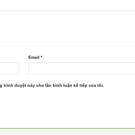
Email
*
g trình duyệt này cho lần bình luận kế tiếp của tôi.
0 kết hợp lực hút mạnh mẽ và chức năng lau nhà hoàn hảo
hút mạnh mẽ và chức năng lau nhà hoàn hảo, làm sạch thông m