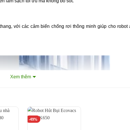
n làm sạch tối ưu mà không bỏ sót.
thang, với các cảm biến chống rơi thông minh giúp cho robot 
Xem thêm
-49%